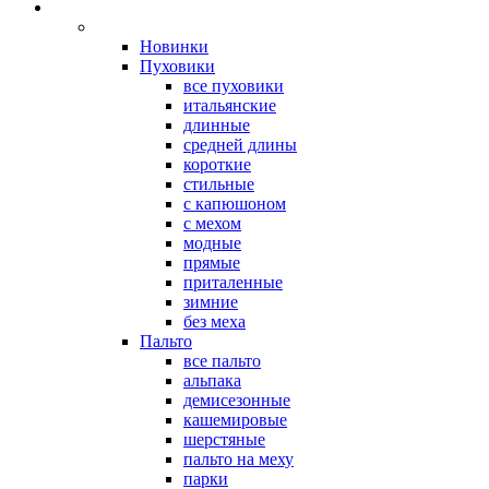
Новинки
Пуховики
все пуховики
итальянские
длинные
средней длины
короткие
стильные
с капюшоном
с мехом
модные
прямые
приталенные
зимние
без меха
Пальто
все пальто
альпака
демисезонные
кашемировые
шерстяные
пальто на меху
парки