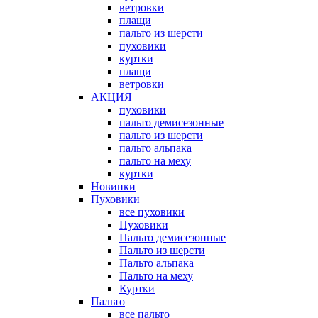
ветровки
плащи
пальто из шерсти
пуховики
куртки
плащи
ветровки
АКЦИЯ
пуховики
пальто демисезонные
пальто из шерсти
пальто альпака
пальто на меху
куртки
Новинки
Пуховики
все пуховики
Пуховики
Пальто демисезонные
Пальто из шерсти
Пальто альпака
Пальто на меху
Куртки
Пальто
все пальто