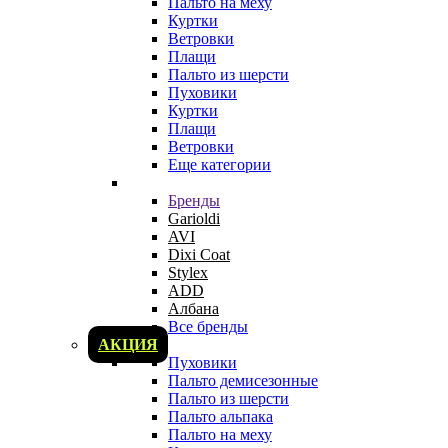
Пальто на меху
Куртки
Ветровки
Плащи
Пальто из шерсти
Пуховики
Куртки
Плащи
Ветровки
Еще категории
Бренды
Garioldi
AVI
Dixi Coat
Stylex
ADD
Албана
Все бренды
АКЦИЯ
Пуховики
Пальто демисезонные
Пальто из шерсти
Пальто альпака
Пальто на меху