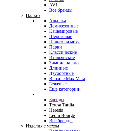
AVI
Все бренды
Пальто
Альпака
Демисезонные
Кашемировые
Шерстяные
Пальто на меху
Парки
Классические
Итальянские
Зимние пальто
Длинные
Двубортные
В стиле Max Mara
Бежевые
Еще категории
Бренды
Teresa Tardia
Heresis
Leoni Bourge
Все бренды
Изделия с мехом