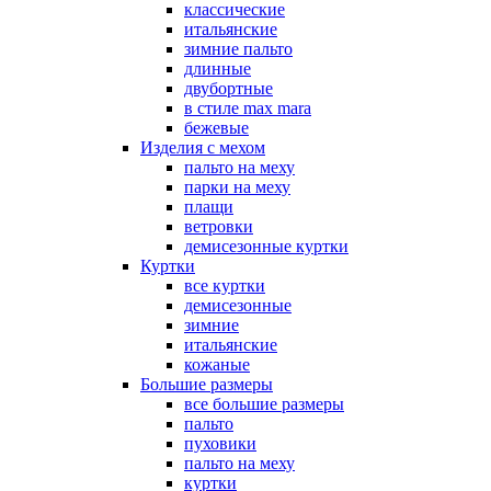
классические
итальянские
зимние пальто
длинные
двубортные
в стиле max mara
бежевые
Изделия с мехом
пальто на меху
парки на меху
плащи
ветровки
демисезонные куртки
Куртки
все куртки
демисезонные
зимние
итальянские
кожаные
Большие размеры
все большие размеры
пальто
пуховики
пальто на меху
куртки