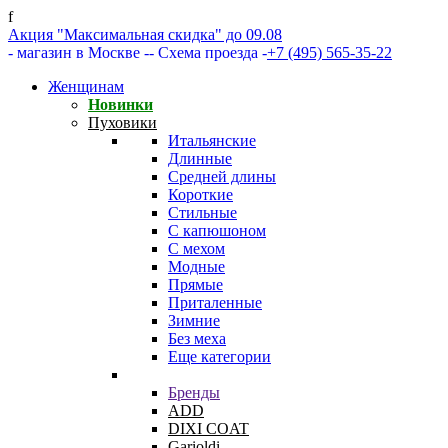
f
Акция "Максимальная скидка" до 09.08
- магазин в Москве -
- Схема проезда -
+7 (495) 565-35-22
Женщинам
Новинки
Пуховики
Итальянские
Длинные
Средней длины
Короткие
Стильные
С капюшоном
С мехом
Модные
Прямые
Приталенные
Зимние
Без меха
Еще категории
Бренды
ADD
DIXI COAT
Garioldi