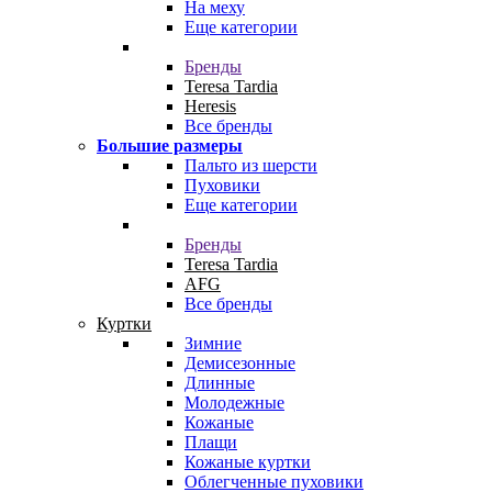
На меху
Еще категории
Бренды
Teresa Tardia
Heresis
Все бренды
Большие размеры
Пальто из шерсти
Пуховики
Еще категории
Бренды
Teresa Tardia
AFG
Все бренды
Куртки
Зимние
Демисезонные
Длинные
Молодежные
Кожаные
Плащи
Кожаные куртки
Облегченные пуховики