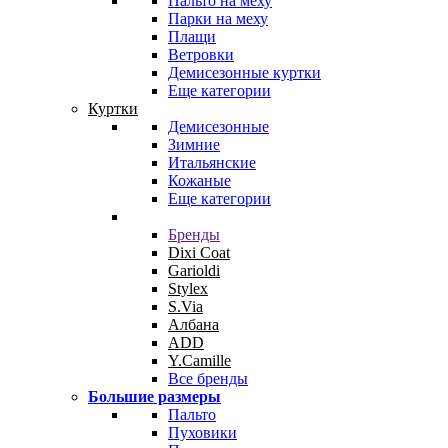
Пальто на меху
Парки на меху
Плащи
Ветровки
Демисезонные куртки
Еще категории
Куртки
Демисезонные
Зимние
Итальянские
Кожаные
Еще категории
Бренды
Dixi Coat
Garioldi
Stylex
S.Via
Албана
ADD
Y.Camille
Все бренды
Большие размеры
Пальто
Пуховики