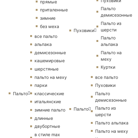
Пуховики
прямые
Пальто
приталенные
демисезонные
зимние
Пальто из
без меха
шерсти
Пуховики
все пальто
Пальто
альпака
альпака
демисезонные
Пальто на
меху
кашемировые
Куртки
шерстяные
пальто на меху
все пальто
парки
Пуховики
Пальто
классические
Пальто
демисезонные
итальянские
Пальто из
Пальто
зимние пальто
шерсти
длинные
Пальто альпака
двубортные
Пальто на меху
в стиле max