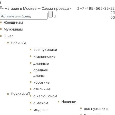
f
- магазин в Москве -
- Схема проезда -
+7 (495) 565-35-22
0
0
Женщинам
Мужчинам
О нас
Новинки
все пуховики
итальянские
длинные
средней
длины
короткие
стильные
Пуховики
с капюшоном
Новинки
с мехом
все пуховики
модные