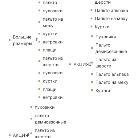
шерсти
пальто
Пальто альпака
пуховики
Пальто на меху
пальто на
меху
Куртки
куртки
Пуховики
Большие
ветровки
размеры
Пальто
плащи
демисезонные
пальто из
Пальто из
АКЦИЯ
шерсти
шерсти
пуховики
Пальто альпака
куртки
Пальто на меху
плащи
Куртки
ветровки
пуховики
пальто
демисезонные
пальто из
АКЦИЯ
шерсти