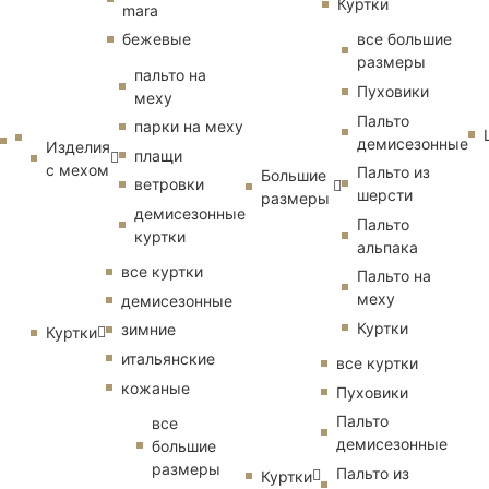
Куртки
mara
бежевые
все большие
размеры
пальто на
Пуховики
меху
Пальто
парки на меху
демисезонные
Изделия
плащи
с мехом
Пальто из
Большие
ветровки
шерсти
размеры
демисезонные
Пальто
куртки
альпака
все куртки
Пальто на
меху
демисезонные
Куртки
зимние
Куртки
итальянские
все куртки
кожаные
Пуховики
Пальто
все
демисезонные
большие
размеры
Пальто из
Куртки