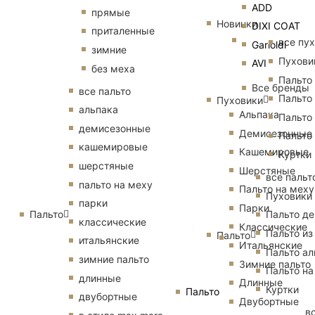
ADD
прямые
Новинки
DIXI COAT
приталенные
все пу
Garioldi
зимние
Пухови
AVI
без меха
Пальто
Все бренды
все пальто
Пальто
Пуховики
альпака
Альпака
Пальто
демисезонные
Демисезонные
Пальто
кашемировые
Кашемировые
Куртки
шерстяные
Шерстяные
все пальт
пальто на меху
Пальто на меху
Пуховики
парки
Парки
Пальто
Пальто д
классические
Классические
Пальто из
Пальто
итальянские
Итальянские
Пальто ал
зимние пальто
Зимние пальто
Пальто на
длинные
Длинные
Куртки
Пальто
двубортные
Двубортные
в