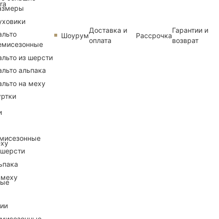
ra
азмеры
уховики
Доставка и
Гарантии и
альто
Шоурум
Рассрочка
оплата
возврат
емисезонные
альто из шерсти
альто альпака
альто на меху
уртки
и
емисезонные
еху
 шерсти
ьпака
 меху
ные
рии
емисезонные