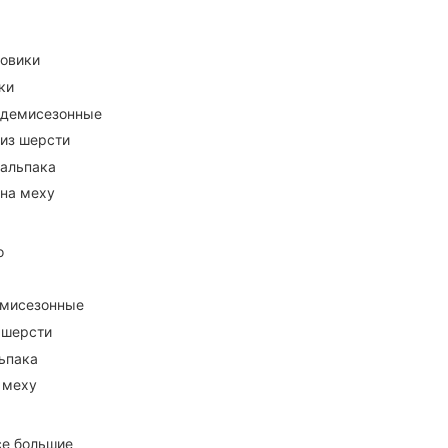
ховики
ки
 демисезонные
 из шерсти
 альпака
 на меху
о
емисезонные
 шерсти
ьпака
 меху
се большие