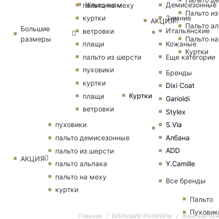
Женщинам
Демисезонные
пальто на меху
Пальто из
Зимние
куртки
АКЦИЯ
Пальто ал
Большие
Итальянские
ветровки
размеры
Пальто на
Кожаные
плащи
Куртки
Еще категории
пальто из шерсти
пуховики
Бренды
куртки
Dixi Coat
Куртки
плащи
Garioldi
ветровки
Stylex
S.Via
пуховики
Албана
пальто демисезонные
ADD
пальто из шерсти
АКЦИЯ
Y.Camille
пальто альпака
пальто на меху
Все бренды
куртки
Пальто
Пуховик
Главная
БОЛЬШИЕ РАЗМЕРЫ
Женский беж