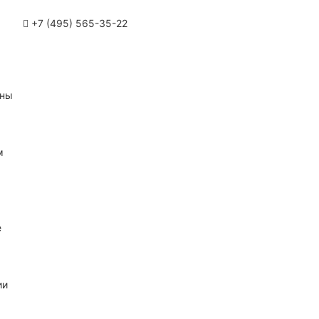
+7 (495) 565-35-22
ины
м
е
ии