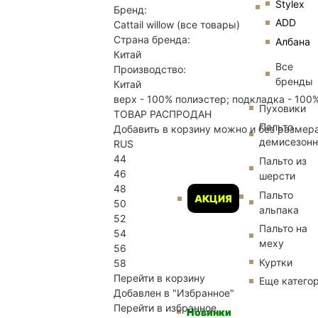
Stylex
Бренд:
ADD
Cattail willow
(все товары)
Страна бренда:
Албана
Китай
Все
Производство:
бренды
Китай
верх - 100% полиэстер; подкладка - 100%
Пуховики
ТОВАР РАСПРОДАН
Пальто
Добавить в корзину можно и без размер
демисезон
RUS
44
Пальто из
46
шерсти
48
Пальто
АКЦИЯ
50
альпака
52
Пальто на
54
меху
56
Куртки
58
Перейти в корзину
Еще катего
Добавлен в "Избранное"
Перейти в избранное
Новинки