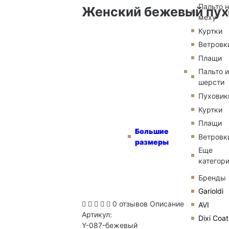
Пальто 
Женский бежевый пух
меху
Куртки
Ветровк
Плащи
Пальто и
шерсти
Пуховик
Куртки
Плащи
Большие
Ветровк
размеры
Еще
категор
Бренды
Garioldi
0 отзывов
Описание
AVI
Артикул:
Dixi Coat
Y-087-бежевый