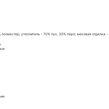
 полиэстер; утеплитель - 70% пух, 30% перо; меховая отделка -
а
ные
рии