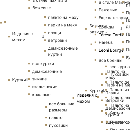
в стиле max mara
В стиле Max Ma
р
бежевые
Бежевые
П
пальто на меху
Еще категории
П
парки на меху
Большие
д
Бренды
размеры
плащи
Изделия с
П
Teresa Tardia
мехом
ветровки
П
Heresis
демисезонные
П
Leoni Bourge
куртки
К
Все бренды
все куртки
все куртк
Пальто на
демисезонные
Пуховики
меху
зимние
Куртки
Пальто д
Парки на м
итальянские
Пальто из
Куртки
Плащи
кожаные
Изделия с
Пальто ал
Ветровки
мехом
все большие
Пальто на
Демисезон
размеры
Куртки
куртки
пальто
Еще катего
Пуховики
пуховики
Пальто д