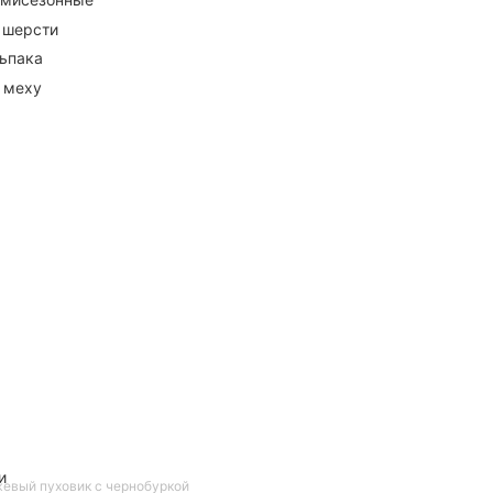
 шерсти
ьпака
 меху
и
евый пуховик с чернобуркой