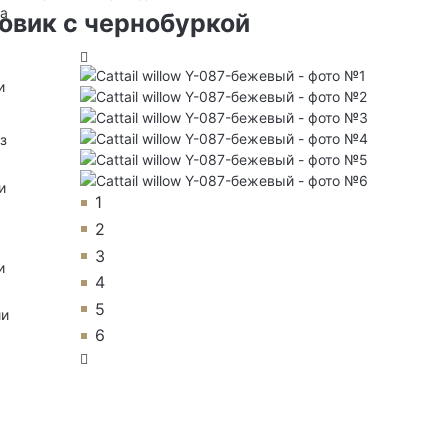
на
овик с чернобуркой
и
з
и
1
2
3
и
4
5
ии
6