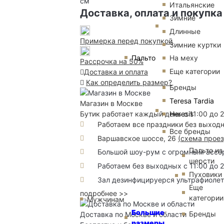
см
Итальянские
Доставка, оплата и покупка
Зимние
Длинные
Примерка перед покупкой
Зимние куртки
Пальто
На меху
Рассрочка на 50%
Еще категории
Доставка и оплата
Как определить размер?
Бренды
Teresa Tardia
Магазин в Москве
Heresis
Бутик работает каждый день с 11:00 до 
Работаем все праздники без выход
Все бренды
Варшавское шоссе, 26
(
схема прое
Пальто из
Большой шоу-рум с огромным ассорт
шерсти
Работаем без выходных с 11:00 до 
Пуховики
Зал дезинфицируерся ультрафиоле
Еще
подробнее >>
категории
Мужчинам
Большие
Бренды
Доставка по Москве и области
размеры