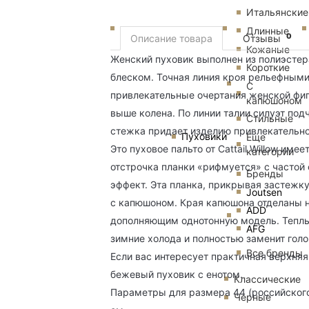
Итальянские
Длинные
0
Описание товара
Отзывы
Кожаные
Женский пуховик выполнен из полиэсте
Короткие
блеском. Точная линия кроя рельефными
С
привлекательные очертания женской фиг
капюшоном
выше колена. По линии талии силуэт по
Стильные
стежка придает изделию привлекательно
Пуховики
Еще
Это пуховое пальто от Cattail Willow им
категории
отстрочка планки «рифмуется» с частой 
Бренды
эффект. Эта планка, прикрывая застежк
Joutsen
с капюшоном. Края капюшона отделаны 
ADD
дополняющим однотонную модель. Теплый
AFG
зимние холода и полностью заменит голо
Все бренды
Если вас интересует практичная верхняя
бежевый пуховик с енотом.
Классические
Параметры для размера 44 (российского):
Черные