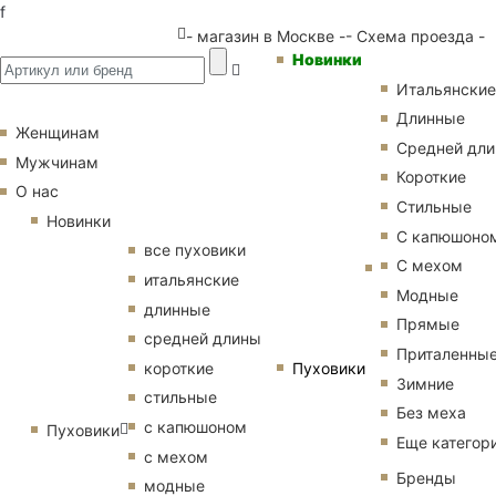
f
- магазин в Москве -
- Схема проезда -
Новинки
Итальянские
Длинные
Женщинам
Средней дл
Мужчинам
Короткие
О нас
Стильные
Новинки
С капюшоно
все пуховики
С мехом
итальянские
Модные
длинные
Прямые
средней длины
Приталенны
Пуховики
короткие
Зимние
стильные
Без меха
с капюшоном
Пуховики
Еще категор
с мехом
Бренды
модные