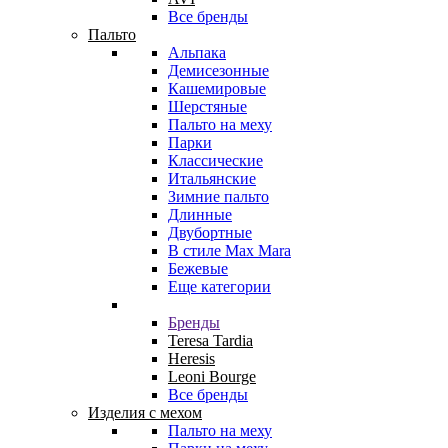
Все бренды
Пальто
Альпака
Демисезонные
Кашемировые
Шерстяные
Пальто на меху
Парки
Классические
Итальянские
Зимние пальто
Длинные
Двубортные
В стиле Max Mara
Бежевые
Еще категории
Бренды
Teresa Tardia
Heresis
Leoni Bourge
Все бренды
Изделия с мехом
Пальто на меху