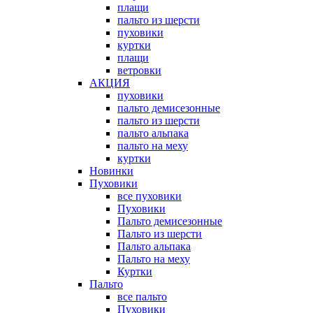
плащи
пальто из шерсти
пуховики
куртки
плащи
ветровки
АКЦИЯ
пуховики
пальто демисезонные
пальто из шерсти
пальто альпака
пальто на меху
куртки
Новинки
Пуховики
все пуховики
Пуховики
Пальто демисезонные
Пальто из шерсти
Пальто альпака
Пальто на меху
Куртки
Пальто
все пальто
Пуховики