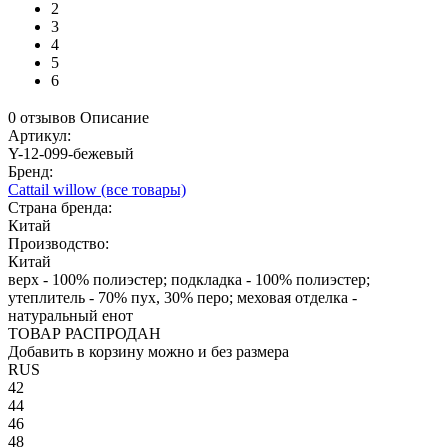
2
3
4
5
6
0 отзывов
Описание
Артикул:
Y-12-099-бежевый
Бренд:
Cattail willow
(все товары)
Страна бренда:
Китай
Производство:
Китай
верх - 100% полиэстер; подкладка - 100% полиэстер;
утеплитель - 70% пух, 30% перо; меховая отделка -
натуральный енот
ТОВАР РАСПРОДАН
Добавить в корзину можно и без размера
RUS
42
44
46
48