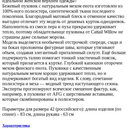
идеальной женской верхней одежды?
Бежевый пуховик с натуральным мехом енота изготовлен из
100%-ного полиэстера, синтетической ткани последнего
поколения. Благородный матовый блеск и отменное качество
выгодно отличает эту модель от дешевых курток-однодневок.
Наполнитель из смеси пера и пуха прекрасно удерживает
тепло, поэтому обладательнице пуховика от Cattail Willow не
страшны даже сильные морозы.
Модель выделяется необычной отстрочкой: спереди, сзади и
на боках проложены фигурные швы, которые утягивают
объем, создавая элегантный приталенный силуэт. Ещё больше
подчеркнуть талию помогает тонкий эластичный поясок,
который прилагается к куртке. Глубокий капюшон оторочен
мехом финского енота. Пуховики с качественным
натуральным мехом хорошо удерживают тепло, но и
подчеркивают богатый вид изделия. К слову, сочетание
полиэстера и меха — модный тренд наступающего сезона.
Эксперты прогнозируют всяческое смешение фактур, как,
например, в пуховике от AFG с шерстяными вставками,
которые скомбинированы в полиэстером.
Параметры для размера 42 (российского): длина изделия (по
спине) – 83 см, длина рукава - 63 см
Характеристика