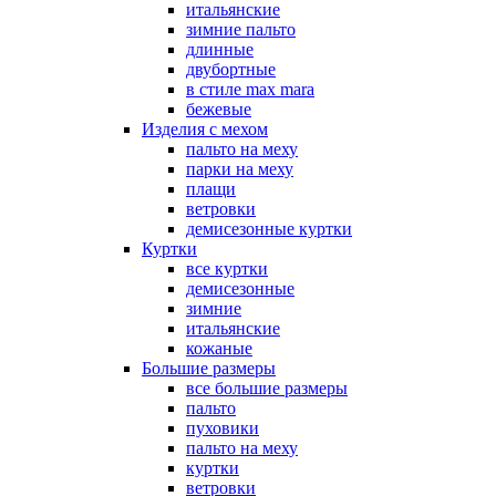
итальянские
зимние пальто
длинные
двубортные
в стиле max mara
бежевые
Изделия с мехом
пальто на меху
парки на меху
плащи
ветровки
демисезонные куртки
Куртки
все куртки
демисезонные
зимние
итальянские
кожаные
Большие размеры
все большие размеры
пальто
пуховики
пальто на меху
куртки
ветровки