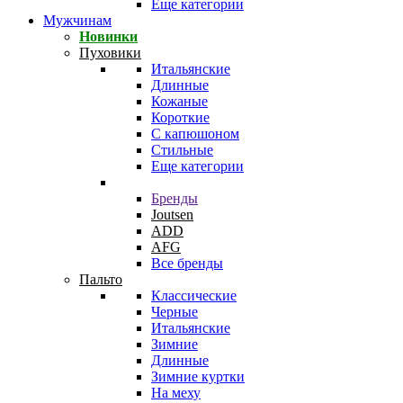
Еще категории
Мужчинам
Новинки
Пуховики
Итальянские
Длинные
Кожаные
Короткие
С капюшоном
Стильные
Еще категории
Бренды
Joutsen
ADD
AFG
Все бренды
Пальто
Классические
Черные
Итальянские
Зимние
Длинные
Зимние куртки
На меху