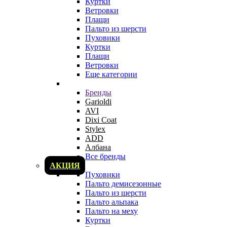
Куртки
Ветровки
Плащи
Пальто из шерсти
Пуховики
Куртки
Плащи
Ветровки
Еще категории
Бренды
Garioldi
AVI
Dixi Coat
Stylex
ADD
Албана
Все бренды
АКЦИЯ
Пуховики
Пальто демисезонные
Пальто из шерсти
Пальто альпака
Пальто на меху
Куртки