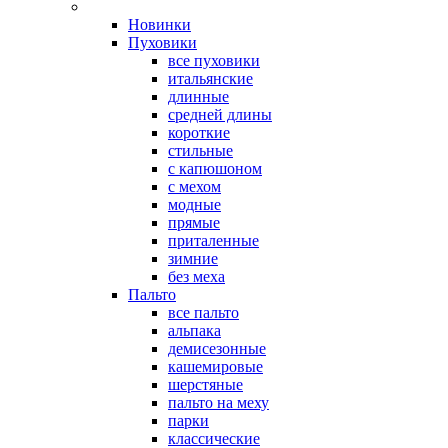
Новинки
Пуховики
все пуховики
итальянские
длинные
средней длины
короткие
стильные
с капюшоном
с мехом
модные
прямые
приталенные
зимние
без меха
Пальто
все пальто
альпака
демисезонные
кашемировые
шерстяные
пальто на меху
парки
классические