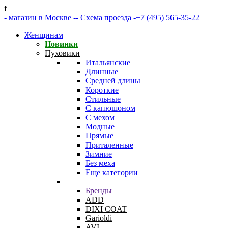
f
- магазин в Москве -
- Схема проезда -
+7 (495) 565-35-22
Женщинам
Новинки
Пуховики
Итальянские
Длинные
Средней длины
Короткие
Стильные
С капюшоном
С мехом
Модные
Прямые
Приталенные
Зимние
Без меха
Еще категории
Бренды
ADD
DIXI COAT
Garioldi
AVI