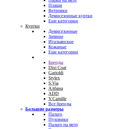
Парки на меху
Плащи
Ветровки
Демисезонные куртки
Еще категории
Куртки
Демисезонные
Зимние
Итальянские
Кожаные
Еще категории
Бренды
Dixi Coat
Garioldi
Stylex
S.Via
Албана
ADD
Y.Camille
Все бренды
Большие размеры
Пальто
Пуховики
Пальто на меху