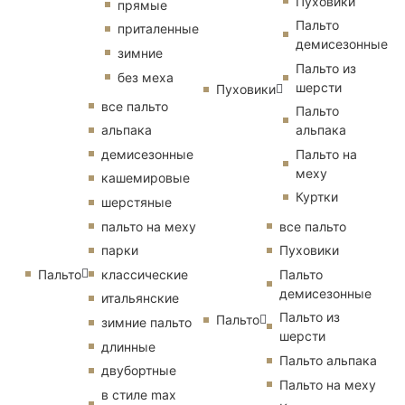
Пуховики
прямые
Пальто
приталенные
демисезонные
зимние
Пальто из
без меха
шерсти
Пуховики
все пальто
Пальто
альпака
альпака
демисезонные
Пальто на
меху
кашемировые
Куртки
шерстяные
пальто на меху
все пальто
парки
Пуховики
Пальто
классические
Пальто
демисезонные
итальянские
Пальто из
Пальто
зимние пальто
шерсти
длинные
Пальто альпака
двубортные
Пальто на меху
в стиле max