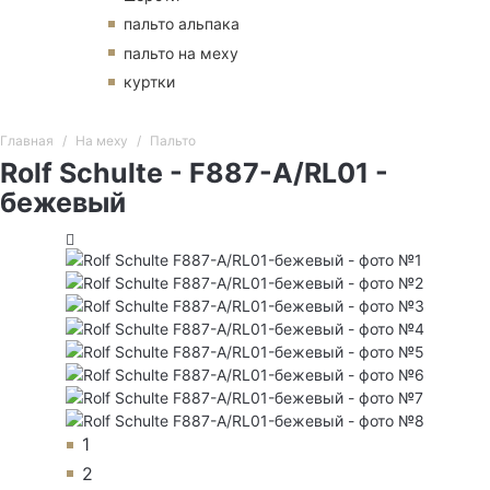
пальто альпака
пальто на меху
куртки
Главная
На меху
Пальто
Rolf Schulte - F887-A/RL01 -
бежевый
1
2