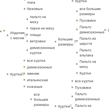
Куртки
mara
бежевые
все большие
размеры
пальто на
Пуховики
меху
Пальто
парки на меху
демисезонные
Изделия
плащи
с мехом
Пальто из
Большие
ветровки
шерсти
размеры
демисезонные
Пальто
куртки
альпака
все куртки
Пальто на
меху
демисезонные
Куртки
зимние
Куртки
итальянские
все куртки
кожаные
Пуховики
Пальто
все
демисезонные
большие
размеры
Пальто из
Куртки