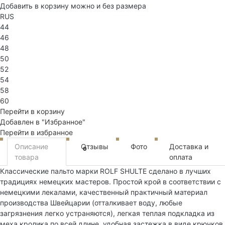
Добавить в корзину можно и без размера
RUS
44
46
48
50
52
54
58
60
Перейти в корзину
Добавлен в "Избранное"
Перейти в избранное
Описание
Отзывы
Фото
Доставка и
0
товара
оплата
Классические пальто марки ROLF SHULTE сделано в лучших
традициях немецких мастеров. Простой крой в соответствии с
немецкими лекалами, качественный практичный материал
производства Швейцарии (отталкивает воду, любые
загрязнения легко устраняются), легкая теплая подкладка из
меха кролика по всей длине, удобная застежка в виде крючков