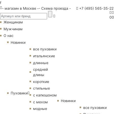
f
- магазин в Москве -
- Схема проезда -
+7 (495) 565-35-22
0
0
Женщинам
Мужчинам
О нас
Новинки
все пуховики
итальянские
длинные
средней
длины
короткие
стильные
Пуховики
с капюшоном
Новинки
с мехом
все пуховики
модные