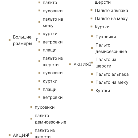
шерсти
пальто
Пальто альпака
пуховики
Пальто на меху
пальто на
меху
Куртки
куртки
Пуховики
Большие
ветровки
размеры
Пальто
плащи
демисезонные
пальто из
Пальто из
АКЦИЯ
шерсти
шерсти
пуховики
Пальто альпака
куртки
Пальто на меху
плащи
Куртки
ветровки
пуховики
пальто
демисезонные
пальто из
АКЦИЯ
шерсти