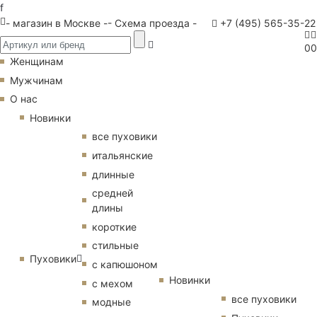
f
- магазин в Москве -
- Схема проезда -
+7 (495) 565-35-22
0
0
Женщинам
Мужчинам
О нас
Новинки
все пуховики
итальянские
длинные
средней
длины
короткие
стильные
Пуховики
с капюшоном
Новинки
с мехом
все пуховики
модные