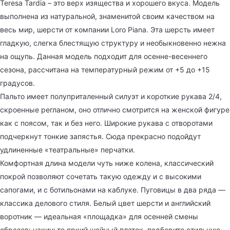
Teresa Tardia – это верх изящества и хорошего вкуса. Модель
выполнена из натуральной, знаменитой своим качеством на
весь мир, шерсти от компании Loro Piana. Эта шерсть имеет
гладкую, слегка блестящую структуру и необыкновенно нежна
на ощупь. Данная модель подходит для осенне-весеннего
сезона, рассчитана на температурный режим от +5 до +15
градусов.
Пальто имеет полуприталенный силуэт и короткие рукава 2/4,
скроенные регланом, оно отлично смотрится на женской фигуре
как с поясом, так и без него. Широкие рукава с отворотами
подчеркнут тонкие запястья. Сюда прекрасно подойдут
удлиненные «театральные» перчатки.
Комфортная длина модели чуть ниже колена, классический
покрой позволяют сочетать такую одежду и с высокими
сапогами, и с ботильонами на каблуке. Пуговицы в два ряда —
классика делового стиля. Белый цвет шерсти и английский
воротник — идеальная «площадка» для осенней смены
образов: накиньте яркий шейный платок, подберите стильную