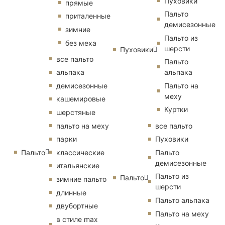
Пуховики
прямые
Пальто
приталенные
демисезонные
зимние
Пальто из
без меха
шерсти
Пуховики
все пальто
Пальто
альпака
альпака
демисезонные
Пальто на
меху
кашемировые
Куртки
шерстяные
пальто на меху
все пальто
парки
Пуховики
Пальто
классические
Пальто
демисезонные
итальянские
Пальто из
Пальто
зимние пальто
шерсти
длинные
Пальто альпака
двубортные
Пальто на меху
в стиле max