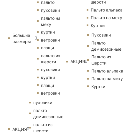
шерсти
пальто
Пальто альпака
пуховики
Пальто на меху
пальто на
меху
Куртки
куртки
Пуховики
Большие
ветровки
размеры
Пальто
плащи
демисезонные
пальто из
Пальто из
АКЦИЯ
шерсти
шерсти
пуховики
Пальто альпака
куртки
Пальто на меху
плащи
Куртки
ветровки
пуховики
пальто
демисезонные
пальто из
АКЦИЯ
шерсти