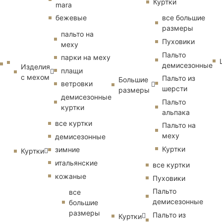
Куртки
mara
бежевые
все большие
размеры
пальто на
Пуховики
меху
Пальто
парки на меху
демисезонные
Изделия
плащи
с мехом
Пальто из
Большие
ветровки
шерсти
размеры
демисезонные
Пальто
куртки
альпака
все куртки
Пальто на
меху
демисезонные
Куртки
зимние
Куртки
итальянские
все куртки
кожаные
Пуховики
Пальто
все
демисезонные
большие
размеры
Пальто из
Куртки