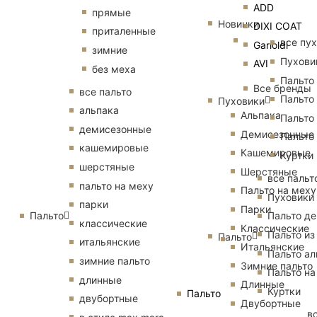
ADD
прямые
Новинки
DIXI COAT
приталенные
все пу
Garioldi
зимние
Пухови
AVI
без меха
Пальто
Все бренды
все пальто
Пальто
Пуховики
альпака
Альпака
Пальто
демисезонные
Демисезонные
Пальто
кашемировые
Кашемировые
Куртки
шерстяные
Шерстяные
все пальт
пальто на меху
Пальто на меху
Пуховики
парки
Парки
Пальто
Пальто д
классические
Классические
Пальто из
Пальто
итальянские
Итальянские
Пальто ал
зимние пальто
Зимние пальто
Пальто на
длинные
Длинные
Куртки
Пальто
двубортные
Двубортные
в