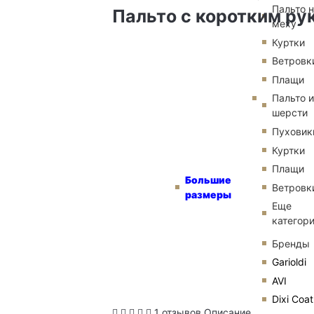
Пальто 
Пальто с коротким ру
меху
Куртки
Ветровк
Плащи
Пальто и
шерсти
Пуховик
Куртки
Плащи
Большие
Ветровк
размеры
Еще
категор
Бренды
Garioldi
AVI
Dixi Coat
1 отзывов
Описание