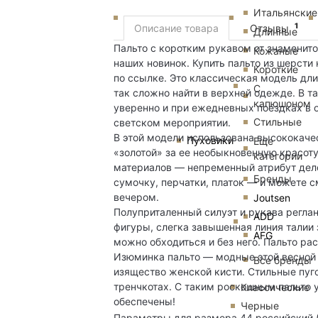
Итальянские
1
Описание товара
Отзывы
Длинные
Пальто с коротким рукавом от знаменитог
Кожаные
наших новинок. Купить пальто из шерсти
Короткие
по ссылке. Это классическая модель дли
С
так сложно найти в верхней одежде. В т
капюшоном
уверенно и при ежедневных поездках в о
Стильные
светском мероприятии.
В этой модели использована высококачес
Пуховики
Еще
«золотой» за ее необыкновенную красоту
категории
материалов — непременный атрибут дело
Бренды
сумочку, перчатки, платок — и можете 
вечером.
Joutsen
Полуприталенный силуэт и рукава регл
ADD
фигуры, слегка завышенная линия талии 
AFG
можно обходиться и без него. Пальто рас
Изюминка пальто — модные этой весной 
Все бренды
изящество женской кисти. Стильные пуго
тренчкотах. С таким роскошным пальто 
Классические
обеспечены!
Черные
Параметры для размера 44 российский (