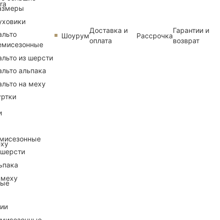
ra
азмеры
уховики
Доставка и
Гарантии и
альто
Шоурум
Рассрочка
оплата
возврат
емисезонные
альто из шерсти
альто альпака
альто на меху
уртки
и
емисезонные
еху
 шерсти
ьпака
 меху
ные
рии
емисезонные