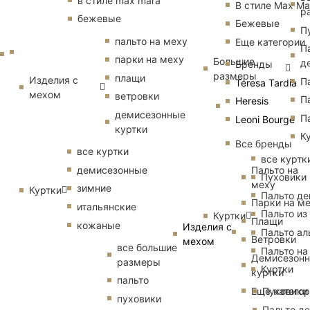
в стиле max mara
В стиле Max Ma
р
бежевые
Бежевые
П
пальто на меху
Еще категории
П
парки на меху
Большие
д
Бренды
размеры
плащи
Изделия с
П
Teresa Tardia
мехом
ветровки
П
Heresis
демисезонные
П
Leoni Bourge
куртки
К
Все бренды
все куртки
все куртк
Пальто на
демисезонные
Пуховики
меху
зимние
Куртки
Пальто д
Парки на м
итальянские
Пальто из
Куртки
Плащи
кожаные
Изделия с
Пальто ал
Ветровки
мехом
все большие
Пальто на
Демисезон
размеры
Куртки
куртки
пальто
Еще катего
Пуховики
пуховики
Пальто д