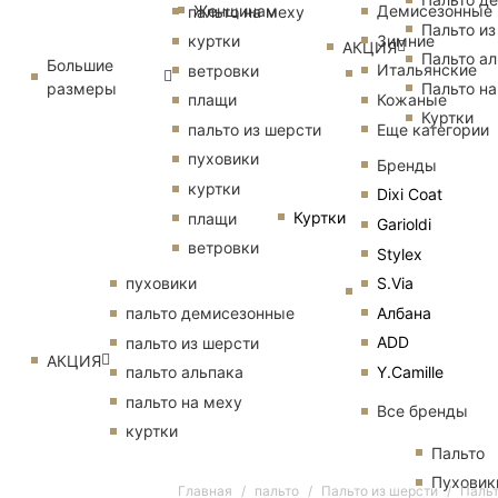
Женщинам
Демисезонные
пальто на меху
Пальто из
Зимние
куртки
АКЦИЯ
Пальто ал
Большие
Итальянские
ветровки
размеры
Пальто на
Кожаные
плащи
Куртки
Еще категории
пальто из шерсти
пуховики
Бренды
куртки
Dixi Coat
Куртки
плащи
Garioldi
ветровки
Stylex
S.Via
пуховики
Албана
пальто демисезонные
ADD
пальто из шерсти
АКЦИЯ
Y.Camille
пальто альпака
пальто на меху
Все бренды
куртки
Пальто
Пуховик
Главная
пальто
Пальто из шерсти
Пальт