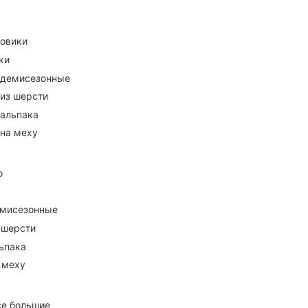
ховики
ки
 демисезонные
 из шерсти
 альпака
 на меху
о
емисезонные
 шерсти
ьпака
 меху
се большие