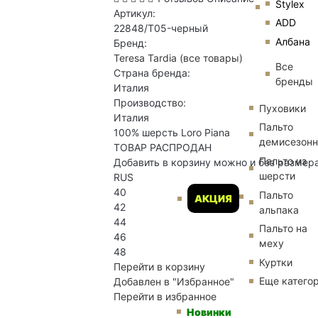
Stylex
Артикул:
ADD
22848/T05-черный
Албана
Бренд:
Teresa Tardia
(все товары)
Все
Страна бренда:
бренды
Италия
Производство:
Пуховики
Италия
Пальто
100% шерсть Loro Piana
демисезон
ТОВАР РАСПРОДАН
Пальто из
Добавить в корзину можно и без размер
шерсти
RUS
40
Пальто
АКЦИЯ
42
альпака
44
Пальто на
46
меху
48
Куртки
Перейти в корзину
Еще катего
Добавлен в "Избранное"
Перейти в избранное
Новинки