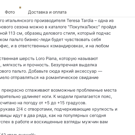
Фото
Доставка и оплата
о итальянского производителя Teresa Tardia – одна из
 нового сезона можно в каталоге "ПокупкаЛюкс" пройдя
ной 113 см, образец делового стиля, который подчас
аком пальто бизнес-леди будет чувствовать себя
фис, и в ответственных командировках, и на любом
твенная шерсть Loro Piana, которую называют
, мягкость и прочность. Безупречная выделка
вого пальто. Добавьте сюда яркий аксессуар —
смело отправляться на романтическое свидание
ан прекрасно сглаживают возможные проблемные места
зрительно удлиняет ноги. К модели прилагается пояс,
считано на погоду от +5 до +15 градусов.
рукава 2/4 с отворотами, подчеркивающие хрупкость и
вицы идут в два ряда, как на популярных сегодня
успех в работе и восхищенные взгляды мужчин вам
42 итальянский):