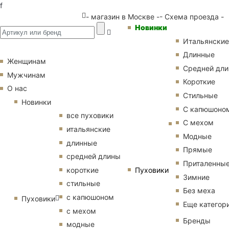
f
- магазин в Москве -
- Схема проезда -
Новинки
Итальянские
Длинные
Женщинам
Средней дл
Мужчинам
Короткие
О нас
Стильные
Новинки
С капюшоно
все пуховики
С мехом
итальянские
Модные
длинные
Прямые
средней длины
Приталенны
Пуховики
короткие
Зимние
стильные
Без меха
с капюшоном
Пуховики
Еще категор
с мехом
Бренды
модные