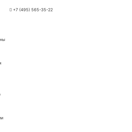
+7 (495) 565-35-22
ины
м
е
ии