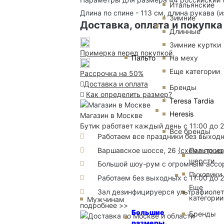
Итальянские
Длина по спине - 113 см, длина рукава (и
Зимние
Доставка, оплата и покупка
Длинные
Зимние куртки
Примерка перед покупкой
Пальто
На меху
Еще категории
Рассрочка на 50%
Доставка и оплата
Бренды
Как определить размер?
Teresa Tardia
Heresis
Магазин в Москве
Бутик работает каждый день с 11:00 до 
Все бренды
Работаем все праздники без выход
Варшавское шоссе, 26
(
схема прое
Пальто из
шерсти
Большой шоу-рум с огромным ассорт
Пуховики
Работаем без выходных с 11:00 до 
Еще
Зал дезинфицируерся ультрафиоле
категории
Мужчинам
подробнее >>
Большие
Бренды
размеры