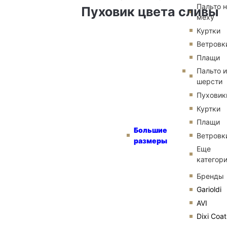
Пальто 
Пуховик цвета сливы
меху
Куртки
Ветровк
Плащи
Пальто и
шерсти
Пуховик
Куртки
Плащи
Большие
Ветровк
размеры
Еще
категор
Бренды
Garioldi
AVI
Dixi Coat