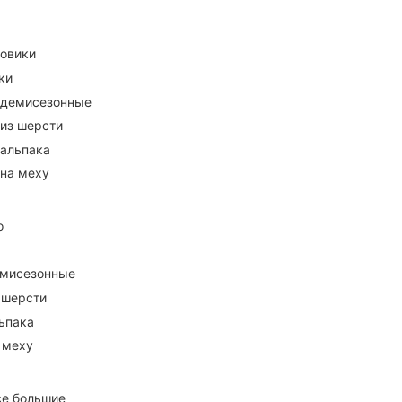
ховики
ки
 демисезонные
 из шерсти
 альпака
 на меху
о
емисезонные
 шерсти
ьпака
 меху
се большие