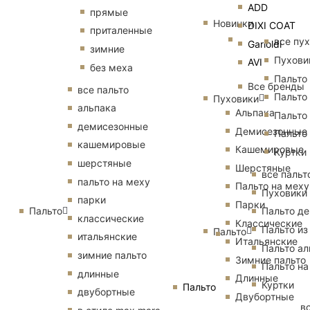
ADD
прямые
Новинки
DIXI COAT
приталенные
все пу
Garioldi
зимние
Пухови
AVI
без меха
Пальто
Все бренды
все пальто
Пальто
Пуховики
альпака
Альпака
Пальто
демисезонные
Демисезонные
Пальто
кашемировые
Кашемировые
Куртки
шерстяные
Шерстяные
все пальт
пальто на меху
Пальто на меху
Пуховики
парки
Парки
Пальто
Пальто д
классические
Классические
Пальто из
Пальто
итальянские
Итальянские
Пальто ал
зимние пальто
Зимние пальто
Пальто на
длинные
Длинные
Куртки
Пальто
двубортные
Двубортные
в