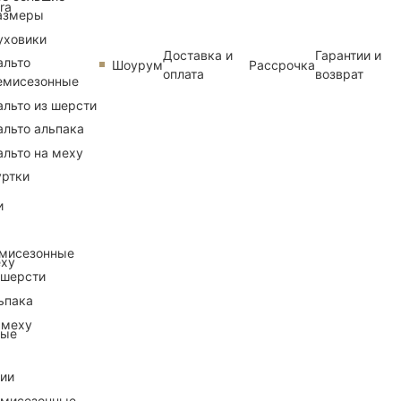
ra
азмеры
уховики
Доставка и
Гарантии и
альто
Шоурум
Рассрочка
оплата
возврат
емисезонные
альто из шерсти
альто альпака
альто на меху
уртки
и
емисезонные
еху
 шерсти
ьпака
 меху
ные
рии
емисезонные