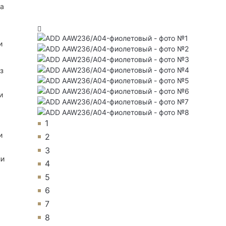
на
и
з
и
1
и
2
3
ии
4
5
6
7
8