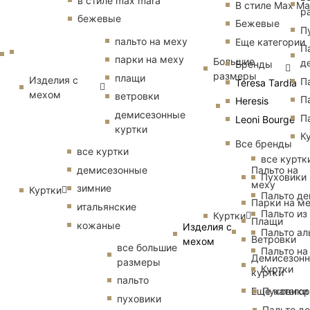
в стиле max mara
В стиле Max Ma
р
бежевые
Бежевые
П
пальто на меху
Еще категории
П
парки на меху
Большие
д
Бренды
размеры
плащи
Изделия с
П
Teresa Tardia
мехом
ветровки
П
Heresis
демисезонные
П
Leoni Bourge
куртки
К
Все бренды
все куртки
все куртк
Пальто на
демисезонные
Пуховики
меху
зимние
Куртки
Пальто д
Парки на м
итальянские
Пальто из
Куртки
Плащи
кожаные
Изделия с
Пальто ал
Ветровки
мехом
все большие
Пальто на
Демисезон
размеры
Куртки
куртки
пальто
Еще катего
Пуховики
пуховики
Пальто д