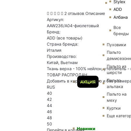
Stylex
ADD
2 отзывов
Описание
Албана
Артикул:
AAW236/A04-фиолетовый
Все
Бренд:
бренды
ADD
(все товары)
Страна бренда:
Пуховики
Италия
Пальто
Производство:
демисезон
Китай, Вьетнам
Пальто из
Ткань верха - 100% нейлон, утеплитель - 
шерсти
ТОВАР РАСПРОДАН
Пальто
Добавить в корзину можно и без размер
АКЦИЯ
альпака
RUS
40
Пальто на
42
меху
44
Куртки
46
Еще катего
48
50
Новинки
Перейти в корзину