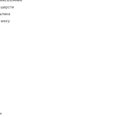
 шерсти
ьпака
 меху
и