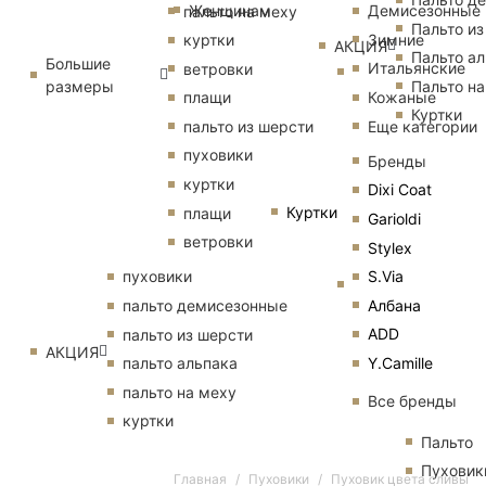
Женщинам
Демисезонные
пальто на меху
Пальто из
Зимние
куртки
АКЦИЯ
Пальто ал
Большие
Итальянские
ветровки
размеры
Пальто на
Кожаные
плащи
Куртки
Еще категории
пальто из шерсти
пуховики
Бренды
куртки
Dixi Coat
Куртки
плащи
Garioldi
ветровки
Stylex
S.Via
пуховики
Албана
пальто демисезонные
ADD
пальто из шерсти
АКЦИЯ
Y.Camille
пальто альпака
пальто на меху
Все бренды
куртки
Пальто
Пуховик
Главная
Пуховики
Пуховик цвета сливы