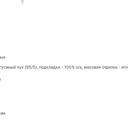
ные
гусиный пух (95/5), подкладка - 100% п/а, меховая отделка - яг
а
рии