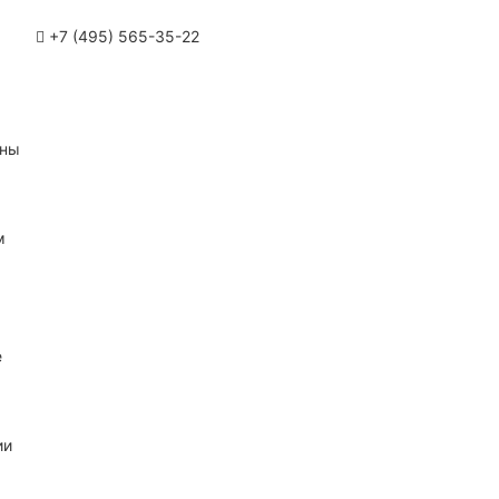
+7 (495) 565-35-22
ины
м
е
ии