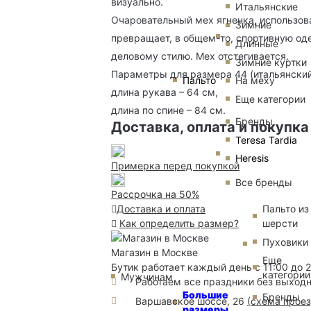
визуально.
Итальянские
Очаровательный мех ягненка, использов
Зимние
превращает, в общем-то, спортивную оде
Длинные
деловому стилю. Мех отстегивается.
Зимние куртки
Параметры для размера 44 (итальянский
Пальто
На меху
длина рукава – 64 см,
Еще категории
длина по спине – 84 см.
Бренды
Доставка, оплата и покупка
Teresa Tardia
Heresis
Примерка перед покупкой
Все бренды
Рассрочка на 50%
Пальто из
Доставка и оплата
шерсти
Как определить размер?
Пуховики
Магазин в Москве
Еще
Бутик работает каждый день с 11:00 до 
категории
Мужчинам
Работаем все праздники без выход
Большие
Бренды
Варшавское шоссе, 26
(
схема прое
размеры