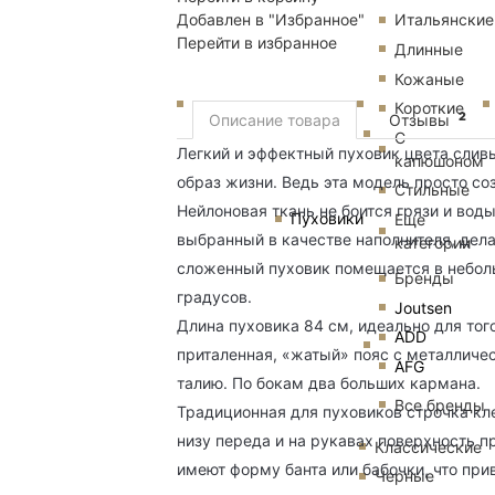
Добавлен в "Избранное"
Итальянские
Перейти в избранное
Длинные
Кожаные
Короткие
2
Описание товара
Отзывы
С
Легкий и эффектный пуховик цвета слив
капюшоном
образ жизни. Ведь эта модель просто со
Стильные
Нейлоновая ткань не боится грязи и вод
Пуховики
Еще
выбранный в качестве наполнителя, делае
категории
сложенный пуховик помещается в неболь
Бренды
градусов.
Joutsen
Длина пуховика 84 см, идеально для тог
ADD
приталенная, «жатый» пояс с металличе
AFG
талию. По бокам два больших кармана.
Все бренды
Традиционная для пуховиков строчка кл
низу переда и на рукавах поверхность 
Классические
имеют форму банта или бабочки, что при
Черные