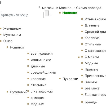
f
- магазин в Москве -
- Схема проезда -
Новинки
Итальянские
Длинные
Женщинам
Средней дл
Мужчинам
Короткие
О нас
Стильные
Новинки
С капюшоно
все пуховики
С мехом
итальянские
Модные
длинные
Прямые
средней длины
Приталенны
Пуховики
короткие
Зимние
стильные
Без меха
с капюшоном
Пуховики
Еще категор
с мехом
Бренды
модные