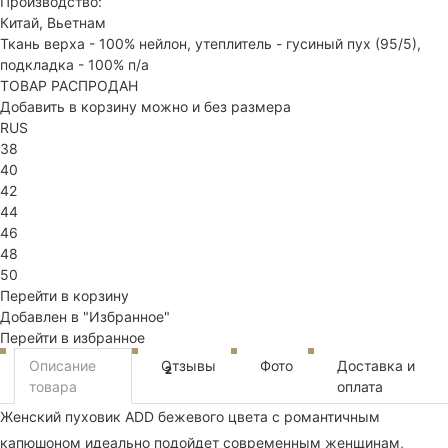
Производство:
Китай, Вьетнам
Ткань верха - 100% нейлон, утеплитель - гусиный пух (95/5),
подкладка - 100% п/а
ТОВАР РАСПРОДАН
Добавить в корзину можно и без размера
RUS
38
40
42
44
46
48
50
Перейти в корзину
Добавлен в "Избранное"
Перейти в избранное
Описание
Отзывы
Фото
Доставка и
2
товара
оплата
Женский пуховик ADD бежевого цвета с романтичным
капюшоном идеально подойдет современным женщинам,