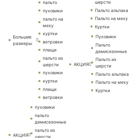
шерсти
пальто
Пальто альпака
пуховики
Пальто на меху
пальто на
меху
Куртки
куртки
Пуховики
Большие
ветровки
размеры
Пальто
плащи
демисезонные
пальто из
Пальто из
АКЦИЯ
шерсти
шерсти
пуховики
Пальто альпака
куртки
Пальто на меху
плащи
Куртки
ветровки
пуховики
пальто
демисезонные
пальто из
АКЦИЯ
шерсти