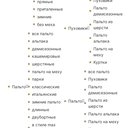
Пуховики
прямые
Пальто
приталенные
демисезонные
зимние
Пальто из
без меха
шерсти
Пуховики
все пальто
Пальто
альпака
альпака
демисезонные
Пальто на
меху
кашемировые
Куртки
шерстяные
пальто на меху
все пальто
парки
Пуховики
Пальто
классические
Пальто
демисезонные
итальянские
Пальто из
Пальто
зимние пальто
шерсти
длинные
Пальто альпака
двубортные
Пальто на меху
в стиле max