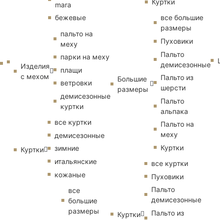
Куртки
mara
бежевые
все большие
размеры
пальто на
Пуховики
меху
Пальто
парки на меху
демисезонные
Изделия
плащи
с мехом
Пальто из
Большие
ветровки
шерсти
размеры
демисезонные
Пальто
куртки
альпака
все куртки
Пальто на
меху
демисезонные
Куртки
зимние
Куртки
итальянские
все куртки
кожаные
Пуховики
Пальто
все
демисезонные
большие
размеры
Пальто из
Куртки