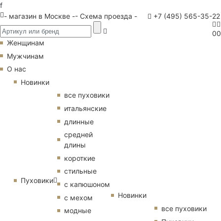
f
- магазин в Москве -
- Схема проезда -
+7 (495) 565-35-22
0
0
Женщинам
Мужчинам
О нас
Новинки
все пуховики
итальянские
длинные
средней
длины
короткие
стильные
Пуховики
с капюшоном
Новинки
с мехом
все пуховики
модные