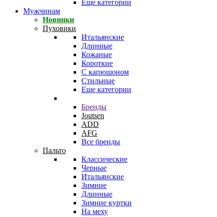
Еще категории
Мужчинам
Новинки
Пуховики
Итальянские
Длинные
Кожаные
Короткие
С капюшоном
Стильные
Еще категории
Бренды
Joutsen
ADD
AFG
Все бренды
Пальто
Классические
Черные
Итальянские
Зимние
Длинные
Зимние куртки
На меху