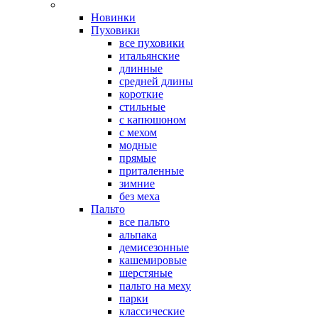
Новинки
Пуховики
все пуховики
итальянские
длинные
средней длины
короткие
стильные
с капюшоном
с мехом
модные
прямые
приталенные
зимние
без меха
Пальто
все пальто
альпака
демисезонные
кашемировые
шерстяные
пальто на меху
парки
классические