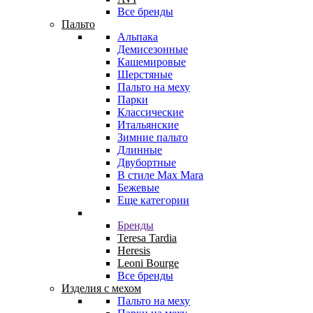
Все бренды
Пальто
Альпака
Демисезонные
Кашемировые
Шерстяные
Пальто на меху
Парки
Классические
Итальянские
Зимние пальто
Длинные
Двубортные
В стиле Max Mara
Бежевые
Еще категории
Бренды
Teresa Tardia
Heresis
Leoni Bourge
Все бренды
Изделия с мехом
Пальто на меху