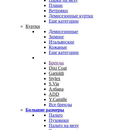
Парки на меху
Плащи
Ветровки
Демисезонные куртки
Еще категории
Куртки
Демисезонные
Зимние
Итальянские
Кожаные
Еще категории
Бренды
Dixi Coat
Garioldi
Stylex
S.Via
Албана
ADD
Y.Camille
Все бренды
Большие размеры
Пальто
Пуховики
Пальто на меху