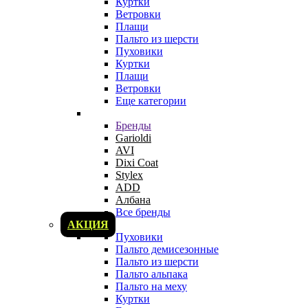
Куртки
Ветровки
Плащи
Пальто из шерсти
Пуховики
Куртки
Плащи
Ветровки
Еще категории
Бренды
Garioldi
AVI
Dixi Coat
Stylex
ADD
Албана
Все бренды
АКЦИЯ
Пуховики
Пальто демисезонные
Пальто из шерсти
Пальто альпака
Пальто на меху
Куртки