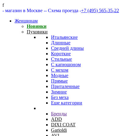
f
- магазин в Москве -
- Схема проезда -
+7 (495) 565-35-22
Женщинам
Новинки
Пуховики
Итальянские
Длинные
Средней длины
Короткие
Стильные
С капюшоном
С мехом
Модные
Прямые
Приталенные
Зимние
Без меха
Еще категории
Бренды
ADD
DIXI COAT
Garioldi
AVI