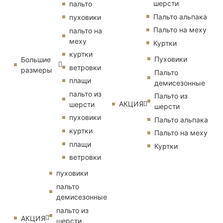
шерсти
пальто
Пальто альпака
пуховики
Пальто на меху
пальто на
меху
Куртки
куртки
Пуховики
Большие
ветровки
размеры
Пальто
плащи
демисезонные
пальто из
Пальто из
АКЦИЯ
шерсти
шерсти
пуховики
Пальто альпака
куртки
Пальто на меху
плащи
Куртки
ветровки
пуховики
пальто
демисезонные
пальто из
АКЦИЯ
шерсти