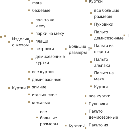
Куртки
mara
бежевые
все большие
размеры
пальто на
Пуховики
меху
Пальто
парки на меху
демисезонные
Изделия
плащи
с мехом
Пальто из
Большие
ветровки
шерсти
размеры
демисезонные
Пальто
куртки
альпака
все куртки
Пальто на
меху
демисезонные
Куртки
зимние
Куртки
итальянские
все куртки
кожаные
Пуховики
Пальто
все
демисезонные
большие
размеры
Пальто из
Куртки