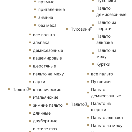
Пуховики
прямые
Пальто
приталенные
демисезонные
зимние
Пальто из
без меха
шерсти
Пуховики
все пальто
Пальто
альпака
альпака
демисезонные
Пальто на
меху
кашемировые
Куртки
шерстяные
пальто на меху
все пальто
парки
Пуховики
Пальто
классические
Пальто
демисезонные
итальянские
Пальто из
Пальто
зимние пальто
шерсти
длинные
Пальто альпака
двубортные
Пальто на меху
в стиле max