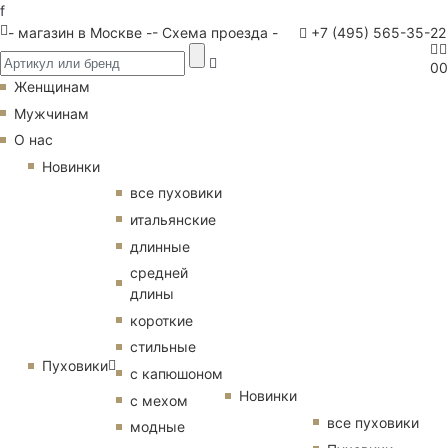
f
- магазин в Москве -
- Схема проезда -
+7 (495) 565-35-22
0
0
Женщинам
Мужчинам
О нас
Новинки
все пуховики
итальянские
длинные
средней
длины
короткие
стильные
Пуховики
с капюшоном
Новинки
с мехом
все пуховики
модные