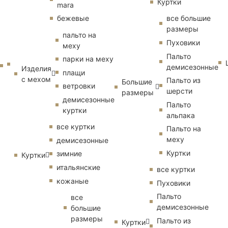
Куртки
mara
бежевые
все большие
размеры
пальто на
Пуховики
меху
Пальто
парки на меху
демисезонные
Изделия
плащи
с мехом
Пальто из
Большие
ветровки
шерсти
размеры
демисезонные
Пальто
куртки
альпака
все куртки
Пальто на
меху
демисезонные
Куртки
зимние
Куртки
итальянские
все куртки
кожаные
Пуховики
Пальто
все
демисезонные
большие
размеры
Пальто из
Куртки