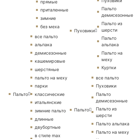
Пуховики
прямые
Пальто
приталенные
демисезонные
зимние
Пальто из
без меха
шерсти
Пуховики
все пальто
Пальто
альпака
альпака
демисезонные
Пальто на
меху
кашемировые
Куртки
шерстяные
пальто на меху
все пальто
парки
Пуховики
Пальто
классические
Пальто
демисезонные
итальянские
Пальто из
Пальто
зимние пальто
шерсти
длинные
Пальто альпака
двубортные
Пальто на меху
в стиле max