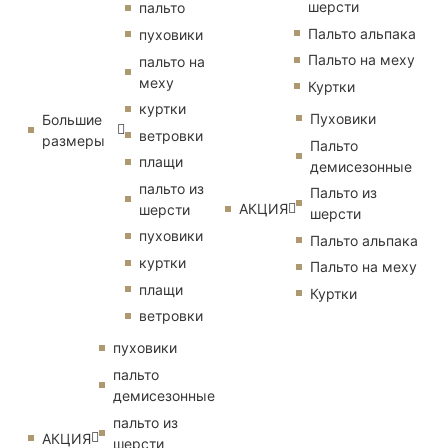
шерсти
пальто
Пальто альпака
пуховики
Пальто на меху
пальто на
меху
Куртки
куртки
Пуховики
Большие
ветровки
размеры
Пальто
плащи
демисезонные
пальто из
Пальто из
АКЦИЯ
шерсти
шерсти
пуховики
Пальто альпака
куртки
Пальто на меху
плащи
Куртки
ветровки
пуховики
пальто
демисезонные
пальто из
АКЦИЯ
шерсти