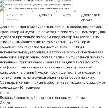
Описание
Отзывы
Фото
Доставка и
6
товара
оплата
Элегантный женский пуховик выполнен в свободном прямом
крое, который идеально сочетает в себе стиль и комфорт. Для
удобства при ходьбе по бокам предусмотрены разрезы на
кнопках. Имитация жилета из меховых шкурок норки
европейского качества придает изысканный вид и
дополнительное утепление, а застежка-молния обеспечивает
надежное закрепление. Рукава реглан с углубленной проймой
дополнены трикотажными манжетами для максимального
комфорта. Практичные карманы на молнии и съемный
капюшон, утепленный мехом норки, делают этот пуховик не
только теплым, но и функциональным выбором на зиму.
Оставаясь легким, пуховик обеспечивает надежную защиту от
холода до -20 градусов.
Цвет:
Бежевый золотистый с легким глянцевым отливом
Силуэт:
Прямой, свободный. По бокам разрезы длиной 36 см на 3-х