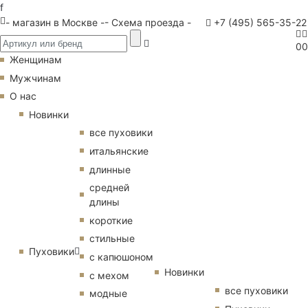
f
- магазин в Москве -
- Схема проезда -
+7 (495) 565-35-22
0
0
Женщинам
Мужчинам
О нас
Новинки
все пуховики
итальянские
длинные
средней
длины
короткие
стильные
Пуховики
с капюшоном
Новинки
с мехом
все пуховики
модные