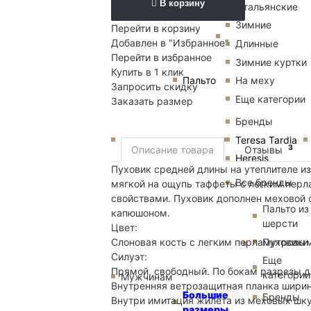
В корзину
Итальянские
Зимние
Перейти в корзину
Добавлен в "Избранное"
Длинные
Перейти в избранное
Зимние куртки
Купить в 1 клик
Пальто
На меху
Запросить скидку
Еще категории
Заказать размер
Бренды
Teresa Tardia
3
Описание товара
Отзывы
Heresis
Пуховик средней длины на утеплителе из
Все бренды
мягкой на ощупь таффеты с легким пер
свойствами. Пуховик дополнен меховой 
Пальто из
капюшоном.
шерсти
Цвет:
Пуховики
Слоновая кость с легким перламутровы
Силуэт:
Еще
Прямой, свободный. По бокам разрезы дл
категории
Мужчинам
Внутренняя ветрозащитная планка ширин
Большие
Бренды
Внутри имитация жилета из меховых шку
размеры