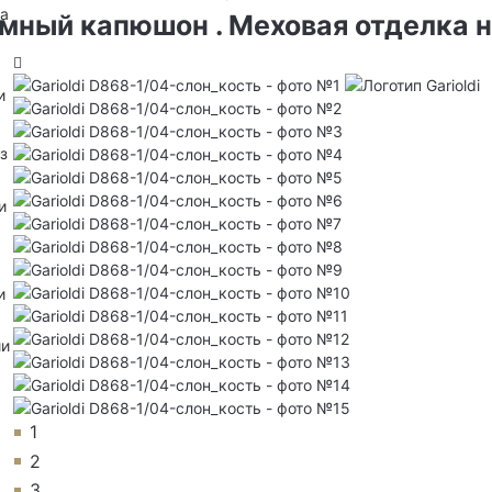
на
емный капюшон . Меховая отделка н
и
з
и
и
ии
1
2
3