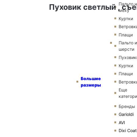
Пальто 
Пуховик светлый , съ
меху
Куртки
Ветровк
Плащи
Пальто и
шерсти
Пуховик
Куртки
Плащи
Большие
Ветровк
размеры
Еще
категор
Бренды
Garioldi
AVI
Dixi Coat