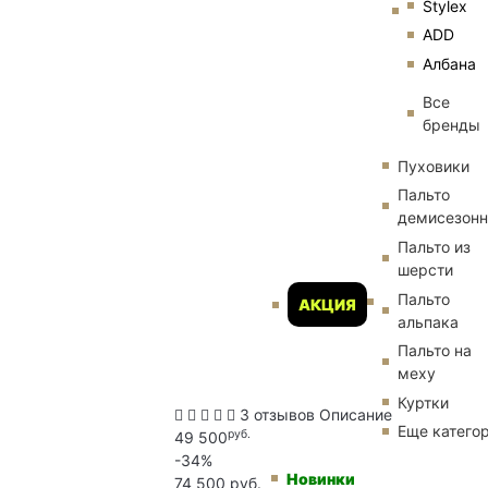
Stylex
ADD
Албана
Все
бренды
Пуховики
Пальто
демисезон
Пальто из
шерсти
Пальто
АКЦИЯ
альпака
Пальто на
меху
Куртки
3 отзывов
Описание
Еще катего
руб.
49 500
-34%
Новинки
74 500 руб.