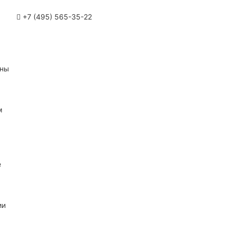
+7 (495) 565-35-22
ины
м
е
ии