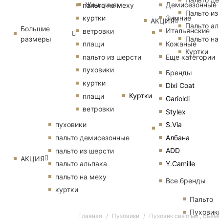
Женщинам
Демисезонные
пальто на меху
Пальто из
Зимние
куртки
АКЦИЯ
Пальто ал
Большие
Итальянские
ветровки
размеры
Пальто на
Кожаные
плащи
Куртки
Еще категории
пальто из шерсти
пуховики
Бренды
куртки
Dixi Coat
Куртки
плащи
Garioldi
ветровки
Stylex
S.Via
пуховики
Албана
пальто демисезонные
ADD
пальто из шерсти
АКЦИЯ
Y.Camille
пальто альпака
пальто на меху
Все бренды
куртки
Пальто
Пуховик
Главная
Пуховики
Пуховик светлый , съем