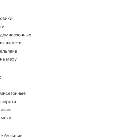
ховики
ки
 демисезонные
 из шерсти
 альпака
 на меху
о
емисезонные
 шерсти
ьпака
 меху
се большие