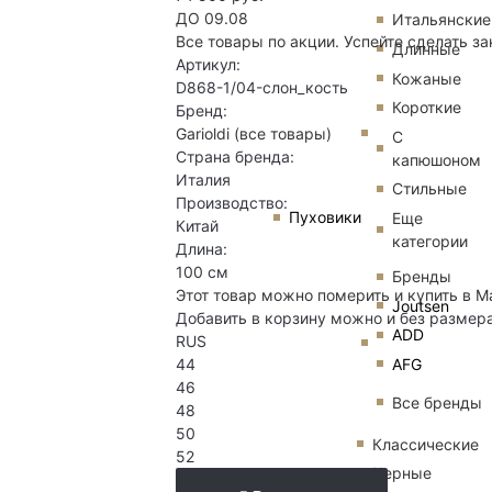
ДО 09.08
Итальянские
Все товары по акции. Успейте сделать за
Длинные
Артикул:
Кожаные
D868-1/04-слон_кость
Короткие
Бренд:
Garioldi
(все товары)
С
Страна бренда:
капюшоном
Италия
Стильные
Производство:
Пуховики
Еще
Китай
категории
Длина:
100 см
Бренды
Этот товар можно померить и купить в М
Joutsen
Добавить в корзину можно и без размер
ADD
RUS
AFG
44
46
Все бренды
48
50
Классические
52
Черные