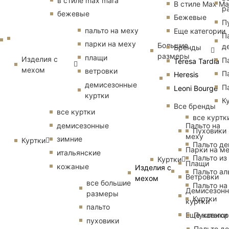
в стиле max mara
В стиле Max Ma
р
бежевые
Бежевые
П
пальто на меху
Еще категории
П
парки на меху
Большие
д
Бренды
размеры
плащи
Изделия с
П
Teresa Tardia
мехом
ветровки
П
Heresis
демисезонные
П
Leoni Bourge
куртки
К
Все бренды
все куртки
все куртк
Пальто на
демисезонные
Пуховики
меху
зимние
Куртки
Пальто д
Парки на м
итальянские
Пальто из
Куртки
Плащи
кожаные
Изделия с
Пальто ал
Ветровки
мехом
все большие
Пальто на
Демисезон
размеры
Куртки
куртки
пальто
Еще катего
Пуховики
пуховики
Пальто д