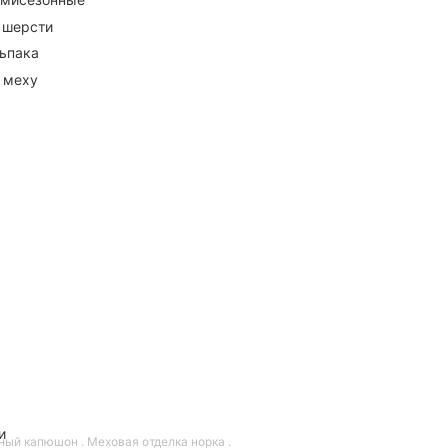
 шерсти
ьпака
 меху
и
ный капюшон . Меховая отделка норка .