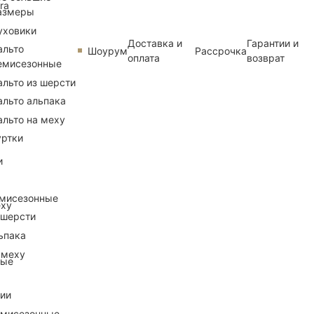
ra
азмеры
уховики
Доставка и
Гарантии и
альто
Шоурум
Рассрочка
оплата
возврат
емисезонные
альто из шерсти
альто альпака
альто на меху
уртки
и
емисезонные
еху
 шерсти
ьпака
 меху
ные
рии
емисезонные