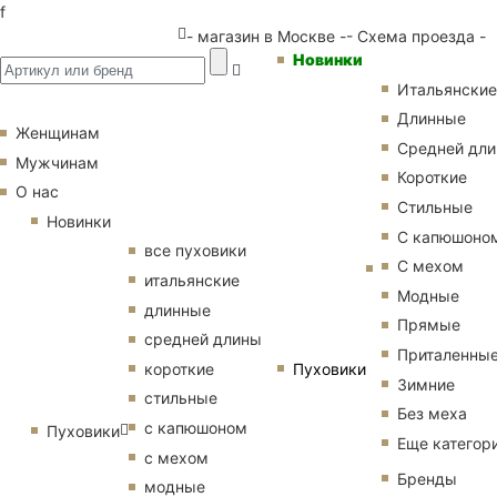
f
- магазин в Москве -
- Схема проезда -
Новинки
Итальянские
Длинные
Женщинам
Средней дл
Мужчинам
Короткие
О нас
Стильные
Новинки
С капюшоно
все пуховики
С мехом
итальянские
Модные
длинные
Прямые
средней длины
Приталенны
Пуховики
короткие
Зимние
стильные
Без меха
с капюшоном
Пуховики
Еще категор
с мехом
Бренды
модные