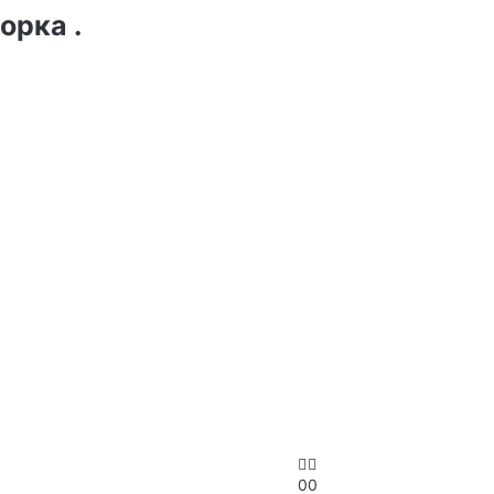
орка .
0
0