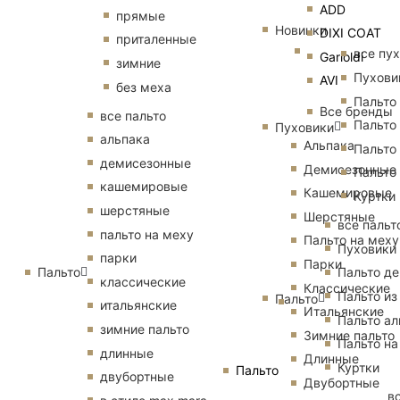
ADD
прямые
Новинки
DIXI COAT
приталенные
все пу
Garioldi
зимние
Пухови
AVI
без меха
Пальто
Все бренды
все пальто
Пальто
Пуховики
альпака
Альпака
Пальто
демисезонные
Демисезонные
Пальто
кашемировые
Кашемировые
Куртки
шерстяные
Шерстяные
все пальт
пальто на меху
Пальто на меху
Пуховики
парки
Парки
Пальто
Пальто д
классические
Классические
Пальто из
Пальто
итальянские
Итальянские
Пальто ал
зимние пальто
Зимние пальто
Пальто на
длинные
Длинные
Куртки
Пальто
двубортные
Двубортные
в