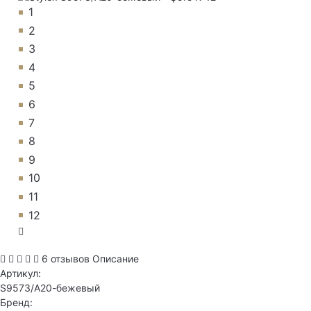
1
2
3
4
5
6
7
8
9
10
11
12
6 отзывов
Описание
Артикул:
S9573/А20-бежевый
Бренд: