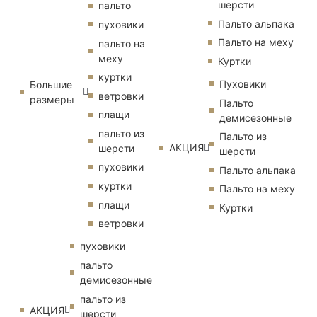
шерсти
пальто
Пальто альпака
пуховики
Пальто на меху
пальто на
меху
Куртки
куртки
Пуховики
Большие
ветровки
размеры
Пальто
плащи
демисезонные
пальто из
Пальто из
АКЦИЯ
шерсти
шерсти
пуховики
Пальто альпака
куртки
Пальто на меху
плащи
Куртки
ветровки
пуховики
пальто
демисезонные
пальто из
АКЦИЯ
шерсти