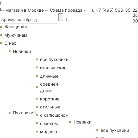
f
- магазин в Москве -
- Схема проезда -
+7 (495) 565-35-22
0
0
Женщинам
Мужчинам
О нас
Новинки
все пуховики
итальянские
длинные
средней
длины
короткие
стильные
Пуховики
с капюшоном
Новинки
с мехом
все пуховики
модные