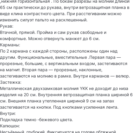
,нижняя горизонтальная . По бокам разрезы на молнии длиной
65 см практически до рукава, внутри ветрозащитная планка в
виде клина контрастного цвета. При расстегивании можно
изменить силуэт пальто на расклешенный.
Рукав:
Втачной, прямой. Пройма и сам рукав свободные и
комфортные. Можно отвернуть манжет до 6 см.
Карманы:
По 2 кармана с каждой стороны, расположены один над
другим. Функциональные, вместительные .Первая пара —
прорезные, большие, с вертикальным входом, застегиваются
на магнит. Вторая пара — прорезные, наклонные,
застегиваются на молнию в рамке. Внутри карманов — велюр.
Застежка:
Металлическая двухзамковая молния YKK не доходит до низа
изделия на 20 см. Внутренняя ветрозащитная планка шириной 6
см. Внешняя планка утепленная шириной 9 см на запах
застегивается на кнопки. Под кнопками усиленная лента.
Внутри:
Подкладка темно -бежевого цвета.
Капюшон:
Несъёмный, глубокий. Фиксируется на голове обтяжной