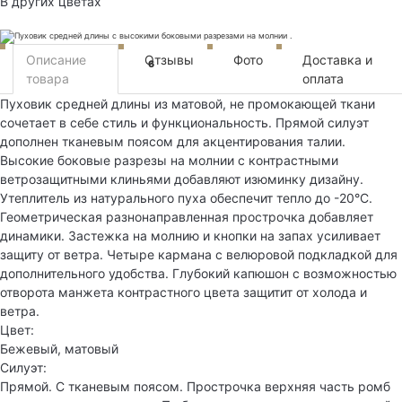
В других цветах
Описание
Отзывы
Фото
Доставка и
6
товара
оплата
Пуховик средней длины из матовой, не промокающей ткани
сочетает в себе стиль и функциональность. Прямой силуэт
дополнен тканевым поясом для акцентирования талии.
Высокие боковые разрезы на молнии с контрастными
ветрозащитными клиньями добавляют изюминку дизайну.
Утеплитель из натурального пуха обеспечит тепло до -20°C.
Геометрическая разнонаправленная прострочка добавляет
динамики. Застежка на молнию и кнопки на запах усиливает
защиту от ветра. Четыре кармана с велюровой подкладкой для
дополнительного удобства. Глубокий капюшон с возможностью
отворота манжета контрастного цвета защитит от холода и
ветра.
Цвет:
Бежевый, матовый
Силуэт:
Прямой. С тканевым поясом. Прострочка верхняя часть ромб