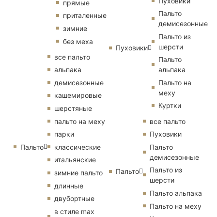
Пуховики
прямые
Пальто
приталенные
демисезонные
зимние
Пальто из
без меха
шерсти
Пуховики
все пальто
Пальто
альпака
альпака
демисезонные
Пальто на
меху
кашемировые
Куртки
шерстяные
пальто на меху
все пальто
парки
Пуховики
Пальто
классические
Пальто
демисезонные
итальянские
Пальто из
Пальто
зимние пальто
шерсти
длинные
Пальто альпака
двубортные
Пальто на меху
в стиле max