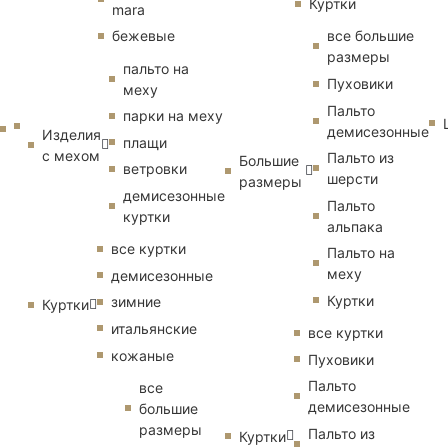
Куртки
mara
бежевые
все большие
размеры
пальто на
Пуховики
меху
Пальто
парки на меху
демисезонные
Изделия
плащи
с мехом
Пальто из
Большие
ветровки
шерсти
размеры
демисезонные
Пальто
куртки
альпака
все куртки
Пальто на
меху
демисезонные
Куртки
зимние
Куртки
итальянские
все куртки
кожаные
Пуховики
Пальто
все
демисезонные
большие
размеры
Пальто из
Куртки