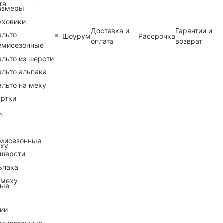
ra
азмеры
уховики
Доставка и
Гарантии и
альто
Шоурум
Рассрочка
оплата
возврат
емисезонные
альто из шерсти
альто альпака
альто на меху
уртки
и
емисезонные
еху
 шерсти
ьпака
 меху
ные
рии
емисезонные