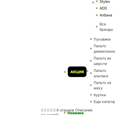
Stylex
ADD
Албана
Все
бренды
Пуховики
Пальто
демисезон
Пальто из
шерсти
Пальто
АКЦИЯ
альпака
Пальто на
меху
Куртки
Еще катего
6 отзывов
Описание
Новинки
руб.