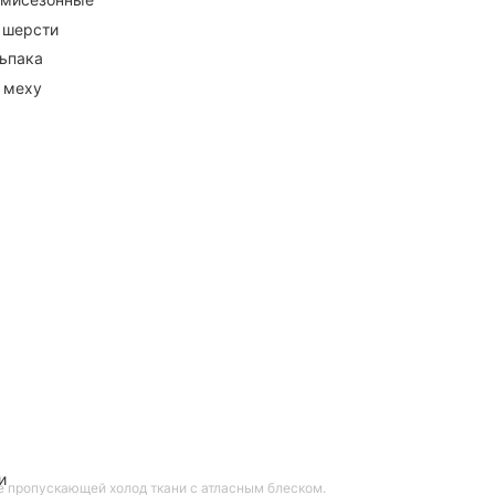
 шерсти
ьпака
 меху
и
е пропускающей холод ткани с атласным блеском.