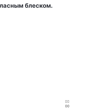
тласным блеском.
0
0