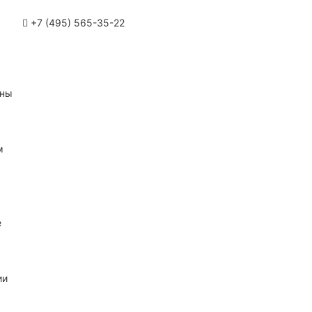
+7 (495) 565-35-22
ины
м
е
ии