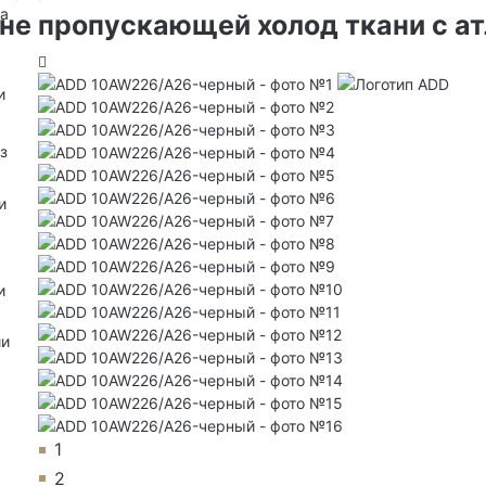
на
 не пропускающей холод ткани с а
и
з
и
и
ии
1
2