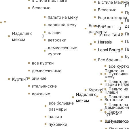
в стиле max mara
В стиле Max Ma
р
бежевые
Бежевые
П
пальто на меху
Еще категории
П
парки на меху
Большие
д
Бренды
размеры
плащи
Изделия с
П
Teresa Tardia
мехом
ветровки
П
Heresis
демисезонные
П
Leoni Bourge
куртки
К
Все бренды
все куртки
все куртк
Пальто на
демисезонные
Пуховики
меху
зимние
Куртки
Пальто д
Парки на м
итальянские
Пальто из
Куртки
Плащи
кожаные
Изделия с
Пальто ал
Ветровки
мехом
все большие
Пальто на
Демисезон
размеры
Куртки
куртки
пальто
Еще катего
Пуховики
пуховики
Пальто д