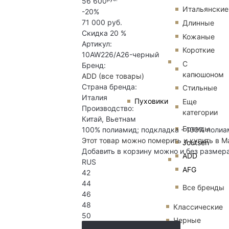
56 600
Итальянские
-20%
71 000 руб.
Длинные
Скидка
20 %
Кожаные
Артикул:
Короткие
10AW226/A26-черный
С
Бренд:
капюшоном
ADD
(все товары)
Страна бренда:
Стильные
Италия
Пуховики
Еще
Производство:
категории
Китай, Вьетнам
Бренды
100% полиамид; подкладка - 100% полиам
Этот товар можно померить и купить в М
Joutsen
Добавить в корзину можно и без размер
ADD
RUS
AFG
42
44
Все бренды
46
48
Классические
50
Черные