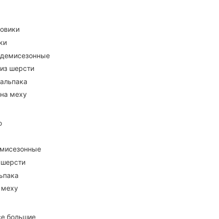
ховики
ки
 демисезонные
 из шерсти
 альпака
 на меху
о
емисезонные
 шерсти
ьпака
 меху
се большие