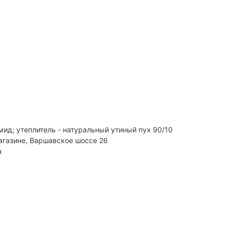
ид; утеплитель - натуральный утиный пух 90/10
агазине, Варшавское шоссе 26
а