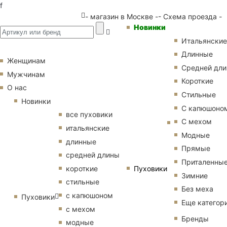
f
- магазин в Москве -
- Схема проезда -
Новинки
Итальянские
Длинные
Женщинам
Средней дл
Мужчинам
Короткие
О нас
Стильные
Новинки
С капюшоно
все пуховики
С мехом
итальянские
Модные
длинные
Прямые
средней длины
Приталенны
Пуховики
короткие
Зимние
стильные
Без меха
с капюшоном
Пуховики
Еще категор
с мехом
Бренды
модные