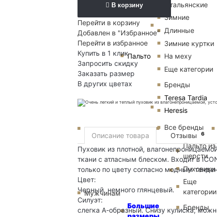
Итальянские
В корзину
Зимние
Перейти в корзину
Длинные
Добавлен в "Избранное"
Перейти в избранное
Зимние куртки
Купить в 1 клик
Пальто
На меху
Запросить скидку
Еще категории
Заказать размер
В других цветах
Бренды
Teresa Tardia
Heresis
Все бренды
6
Описание товара
Отзывы
Пальто из
Пуховик из плотной, влагонепроницаемо
шерсти
ткани с атласным блеском. Входит в ICO
Пуховики
только по цвету согласно модным тенден
Цвет:
Еще
Черный, немного глянцевый.
категории
Мужчинам
Силуэт:
Большие
Бренды
слегка А-образный. Снизу кулиска, можн
размеры