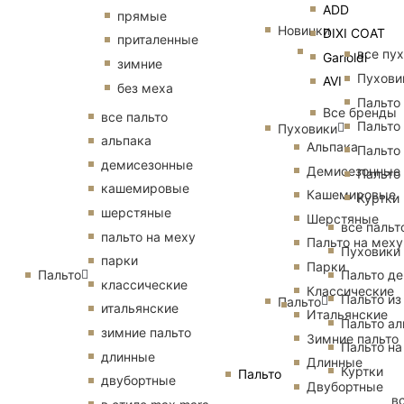
ADD
прямые
Новинки
DIXI COAT
приталенные
все пу
Garioldi
зимние
Пухови
AVI
без меха
Пальто
Все бренды
все пальто
Пальто
Пуховики
альпака
Альпака
Пальто
демисезонные
Демисезонные
Пальто
кашемировые
Кашемировые
Куртки
шерстяные
Шерстяные
все пальт
пальто на меху
Пальто на меху
Пуховики
парки
Парки
Пальто
Пальто д
классические
Классические
Пальто из
Пальто
итальянские
Итальянские
Пальто ал
зимние пальто
Зимние пальто
Пальто на
длинные
Длинные
Куртки
Пальто
двубортные
Двубортные
в