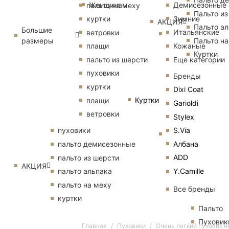
Женщинам
Демисезонные
пальто на меху
Пальто из
Зимние
куртки
АКЦИЯ
Пальто ал
Большие
Итальянские
ветровки
размеры
Пальто на
Кожаные
плащи
Куртки
Еще категории
пальто из шерсти
пуховики
Бренды
куртки
Dixi Coat
Куртки
плащи
Garioldi
ветровки
Stylex
S.Via
пуховики
Албана
пальто демисезонные
ADD
пальто из шерсти
АКЦИЯ
Y.Camille
пальто альпака
пальто на меху
Все бренды
куртки
Пальто
Пуховик
Главная
Пуховики
Очень легкий пуховик н