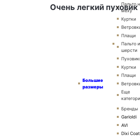
Пальто 
Очень легкий пуховик
меху
Куртки
Ветровк
Плащи
Пальто и
шерсти
Пуховик
Куртки
Плащи
Большие
Ветровк
размеры
Еще
категор
Бренды
Garioldi
AVI
Dixi Coat