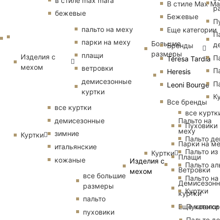
в стиле max mara
В стиле Max Ma
р
бежевые
Бежевые
П
пальто на меху
Еще категории
П
парки на меху
Большие
д
Бренды
размеры
плащи
Изделия с
П
Teresa Tardia
мехом
ветровки
П
Heresis
демисезонные
П
Leoni Bourge
куртки
К
Все бренды
все куртки
все куртк
Пальто на
демисезонные
Пуховики
меху
зимние
Куртки
Пальто д
Парки на м
итальянские
Пальто из
Куртки
Плащи
кожаные
Изделия с
Пальто ал
Ветровки
мехом
все большие
Пальто на
Демисезон
размеры
Куртки
куртки
пальто
Еще катего
Пуховики
пуховики
Пальто д