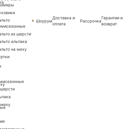
ra
азмеры
уховики
Доставка и
Гарантии и
альто
Шоурум
Рассрочка
оплата
возврат
емисезонные
альто из шерсти
альто альпака
альто на меху
уртки
и
емисезонные
еху
 шерсти
ьпака
 меху
ные
рии
емисезонные