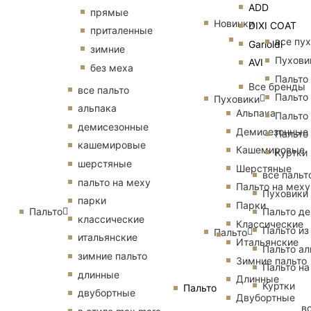
ADD
прямые
Новинки
DIXI COAT
приталенные
все пу
Garioldi
зимние
Пухови
AVI
без меха
Пальто
Все бренды
все пальто
Пальто
Пуховики
альпака
Альпака
Пальто
демисезонные
Демисезонные
Пальто
кашемировые
Кашемировые
Куртки
шерстяные
Шерстяные
все пальт
пальто на меху
Пальто на меху
Пуховики
парки
Парки
Пальто
Пальто д
классические
Классические
Пальто из
Пальто
итальянские
Итальянские
Пальто ал
зимние пальто
Зимние пальто
Пальто на
длинные
Длинные
Куртки
Пальто
двубортные
Двубортные
в