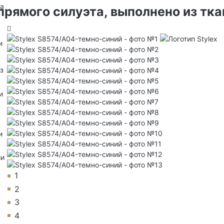
на
прямого силуэта, выполнено из тка
и
з
и
и
ии
1
2
3
4