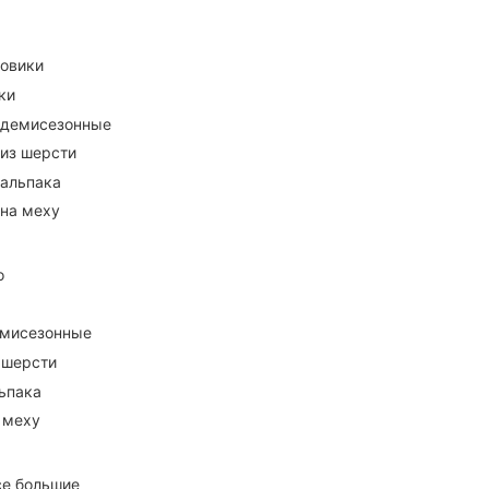
ховики
ки
 демисезонные
 из шерсти
 альпака
 на меху
о
емисезонные
 шерсти
ьпака
 меху
се большие