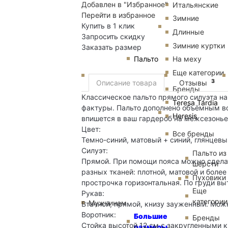
Добавлен в "Избранное"
Итальянские
Перейти в избранное
Зимние
Купить в 1 клик
Длинные
Запросить скидку
Зимние куртки
Заказать размер
Пальто
На меху
Еще категории
3
Описание товара
Отзывы
Бренды
Классическое пальто прямого силуэта на
Teresa Tardia
фактуры. Пальто дополнено объёмным в
Heresis
впишется в ваш гардероб на межсезонье
Цвет:
Все бренды
Темно-синий, матовый + синий, глянцевы
Силуэт:
Пальто из
Прямой. При помощи пояса можно сделат
шерсти
разных тканей: плотной, матовой и более
Пуховики
прострочка горизонтальная. По груди вы
Еще
Рукав:
категории
Мужчинам
Втачной, прямой, книзу зауженный. Мож
Воротник:
Большие
Бренды
Стойка высотой 12 см с закругленными 
размеры