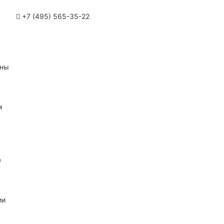
+7 (495) 565-35-22
ины
м
е
ии