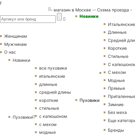
f
- магазин в Москве -
- Схема проезда -
Новинки
Итальянские
Длинные
Женщинам
Средней дл
Мужчинам
Короткие
О нас
Стильные
Новинки
С капюшоно
все пуховики
С мехом
итальянские
Модные
длинные
Прямые
средней длины
Приталенны
Пуховики
короткие
Зимние
стильные
Без меха
с капюшоном
Пуховики
Еще категор
с мехом
Бренды
модные