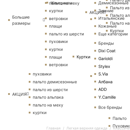
Женщинам
Демисезонные
пальто на меху
Пальто из
Зимние
куртки
АКЦИЯ
Пальто ал
Большие
Итальянские
ветровки
размеры
Пальто на
Кожаные
плащи
Куртки
Еще категории
пальто из шерсти
пуховики
Бренды
куртки
Dixi Coat
Куртки
плащи
Garioldi
ветровки
Stylex
S.Via
пуховики
Албана
пальто демисезонные
ADD
пальто из шерсти
АКЦИЯ
Y.Camille
пальто альпака
пальто на меху
Все бренды
куртки
Пальто
Пуховик
Главная
Легкая верхняя одежда
Классичес