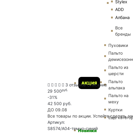
Stylex
ADD
Албана
Все
бренды
Пуховики
Пальто
демисезон
Пальто из
шерсти
Пальто
АКЦИЯ
3 отзывов
Описание
альпака
руб.
29 500
Пальто на
-31%
меху
42 500 руб.
Куртки
ДО 09.08
Все товары по акции. Успейте сделать за
Еще катего
Артикул:
S8574/A04-темно-синий
Новинки