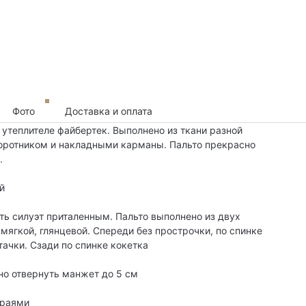
Фото
Доставка и оплата
 утеплителе файбертек. Выполнено из ткани разной
оротником и накладными карманы. Пальто прекрасно
.
й
ь силуэт приталенным. Пальто выполнено из двух
 мягкой, глянцевой. Спереди без прострочки, по спинке
тачки. Сзади по спинке кокетка
но отвернуть манжет до 5 см
краями