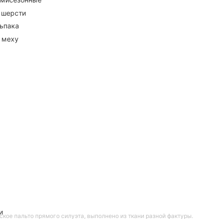
 шерсти
ьпака
 меху
и
кое пальто прямого силуэта, выполнено из ткани разной фактуры.