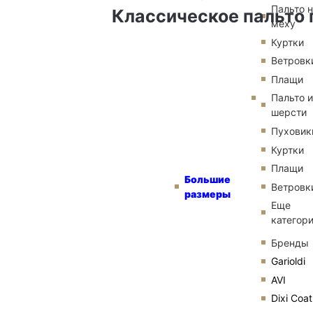
Пальто 
Классическое пальто 
меху
Куртки
Ветровк
Плащи
Пальто и
шерсти
Пуховик
Куртки
Плащи
Большие
Ветровк
размеры
Еще
категор
Бренды
Garioldi
AVI
Dixi Coat