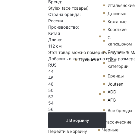
Бренд:
Итальянские
Stylex
(все товары)
Длинные
Страна бренда:
Россия
Кожаные
Производство:
Короткие
Китай
С
Длина:
капюшоном
112 см
Стильные
Этот товар можно померить и купить в М
Добавить в корзину можно и без размер
Пуховики
Еще
RUS
категории
44
Бренды
46
Joutsen
48
50
ADD
52
AFG
54
56
Все бренды
В корзину
Классические
Черные
Перейти в корзину