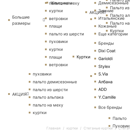
Женщинам
Демисезонные
пальто на меху
Пальто из
Зимние
куртки
АКЦИЯ
Пальто ал
Большие
Итальянские
ветровки
размеры
Пальто на
Кожаные
плащи
Куртки
Еще категории
пальто из шерсти
пуховики
Бренды
куртки
Dixi Coat
Куртки
плащи
Garioldi
ветровки
Stylex
S.Via
пуховики
Албана
пальто демисезонные
ADD
пальто из шерсти
АКЦИЯ
Y.Camille
пальто альпака
пальто на меху
Все бренды
куртки
Пальто
Пуховик
Главная
куртки
Стеганые куртки
Стеган