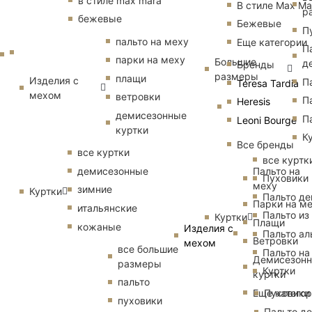
в стиле max mara
В стиле Max Ma
р
бежевые
Бежевые
П
пальто на меху
Еще категории
П
парки на меху
Большие
д
Бренды
размеры
плащи
Изделия с
П
Teresa Tardia
мехом
ветровки
П
Heresis
демисезонные
П
Leoni Bourge
куртки
К
Все бренды
все куртки
все куртк
Пальто на
демисезонные
Пуховики
меху
зимние
Куртки
Пальто д
Парки на м
итальянские
Пальто из
Куртки
Плащи
кожаные
Изделия с
Пальто ал
Ветровки
мехом
все большие
Пальто на
Демисезон
размеры
Куртки
куртки
пальто
Еще катего
Пуховики
пуховики
Пальто д