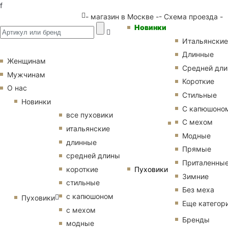
f
- магазин в Москве -
- Схема проезда -
Новинки
Итальянские
Длинные
Женщинам
Средней дл
Мужчинам
Короткие
О нас
Стильные
Новинки
С капюшоно
все пуховики
С мехом
итальянские
Модные
длинные
Прямые
средней длины
Приталенны
Пуховики
короткие
Зимние
стильные
Без меха
с капюшоном
Пуховики
Еще категор
с мехом
Бренды
модные