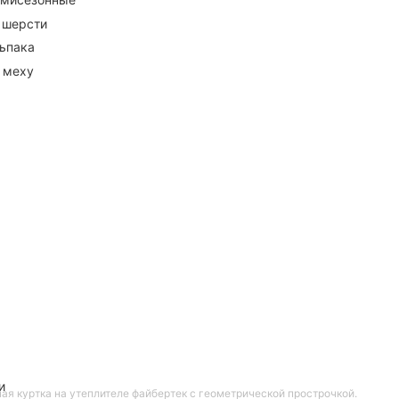
 шерсти
ьпака
 меху
и
ая куртка на утеплителе файбертек с геометрической прострочкой.