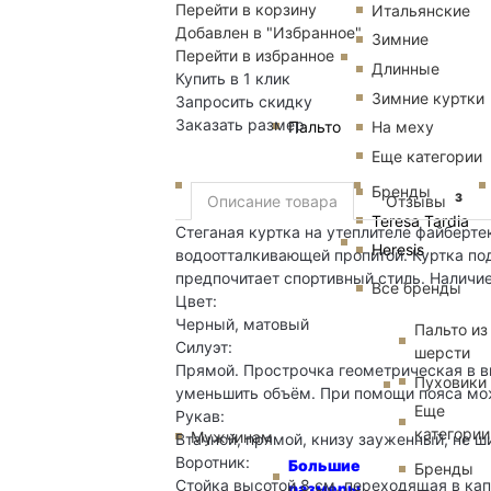
Перейти в корзину
Итальянские
Добавлен в "Избранное"
Зимние
Перейти в избранное
Длинные
Купить в 1 клик
Зимние куртки
Запросить скидку
Заказать размер
Пальто
На меху
Еще категории
Бренды
3
Описание товара
Отзывы
Teresa Tardia
Стеганая куртка на утеплителе файберте
Heresis
водоотталкивающей пропитой. Куртка под
предпочитает спортивный стиль. Наличие
Все бренды
Цвет:
Черный, матовый
Пальто из
Силуэт:
шерсти
Прямой. Прострочка геометрическая в в
Пуховики
уменьшить объём. При помощи пояса мо
Еще
Рукав:
категории
Мужчинам
Втачной, прямой, книзу зауженный, не 
Воротник:
Большие
Бренды
Стойка высотой 8 см, переходящая в ка
размеры