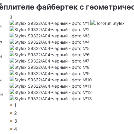
на
теплителе файбертек с геометриче
и
з
и
и
ии
1
2
3
4