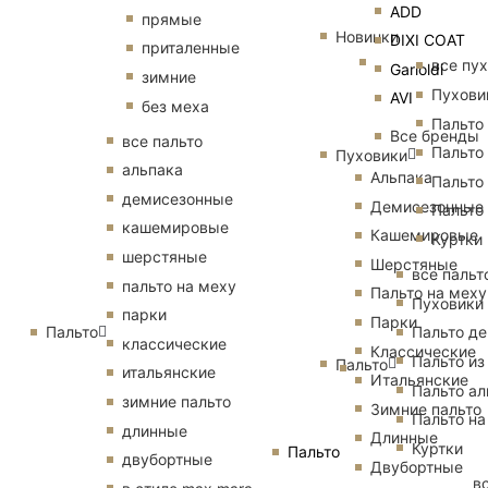
ADD
прямые
Новинки
DIXI COAT
приталенные
все пу
Garioldi
зимние
Пухови
AVI
без меха
Пальто
Все бренды
все пальто
Пальто
Пуховики
альпака
Альпака
Пальто
демисезонные
Демисезонные
Пальто
кашемировые
Кашемировые
Куртки
шерстяные
Шерстяные
все пальт
пальто на меху
Пальто на меху
Пуховики
парки
Парки
Пальто
Пальто д
классические
Классические
Пальто из
Пальто
итальянские
Итальянские
Пальто ал
зимние пальто
Зимние пальто
Пальто на
длинные
Длинные
Куртки
Пальто
двубортные
Двубортные
в