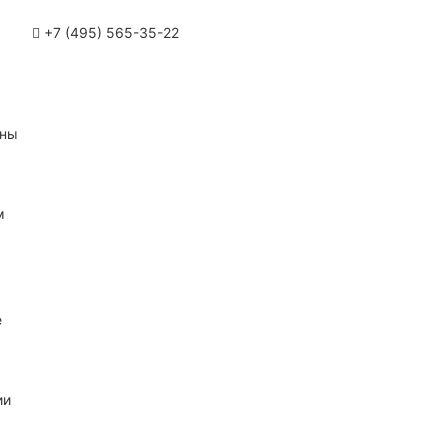
+7 (495) 565-35-22
ины
м
е
ии