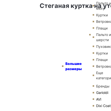
Пальто 
Стеганая куртка на у
меху
Куртки
Ветровк
Плащи
Пальто и
шерсти
Пуховик
Куртки
Плащи
Большие
Ветровк
размеры
Еще
категор
Бренды
Garioldi
AVI
Dixi Coat