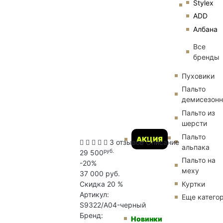
Stylex
ADD
Албана
Все
бренды
Пуховики
Пальто
демисезон
Пальто из
шерсти
Пальто
АКЦИЯ
3 отзывов
Описание
альпака
руб.
29 500
Пальто на
-20%
меху
37 000 руб.
Куртки
Скидка
20 %
Артикул:
Еще катего
S9322/A04-черный
Бренд:
Новинки