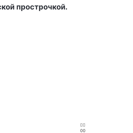
ской прострочкой.
0
0