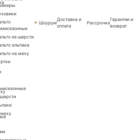
ra
азмеры
уховики
Доставка и
Гарантии и
альто
Шоурум
Рассрочка
оплата
возврат
емисезонные
альто из шерсти
альто альпака
альто на меху
уртки
и
емисезонные
еху
 шерсти
ьпака
 меху
ные
рии
емисезонные