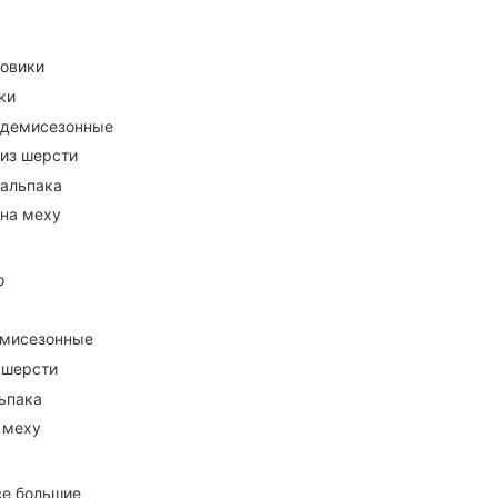
ховики
ки
 демисезонные
 из шерсти
 альпака
 на меху
о
емисезонные
 шерсти
ьпака
 меху
се большие