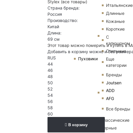
Stylex
(все товары)
Итальянские
Страна бренда:
Длинные
Россия
Производство:
Кожаные
Китай
Короткие
Длина:
С
69 см
капюшоном
Этот товар можно померить и купить в М
Стильные
Добавить в корзину можно и без размер
RUS
Пуховики
Еще
44
категории
46
Бренды
48
Joutsen
50
52
ADD
54
AFG
56
58
Все бренды
60
Классические
В корзину
Черные