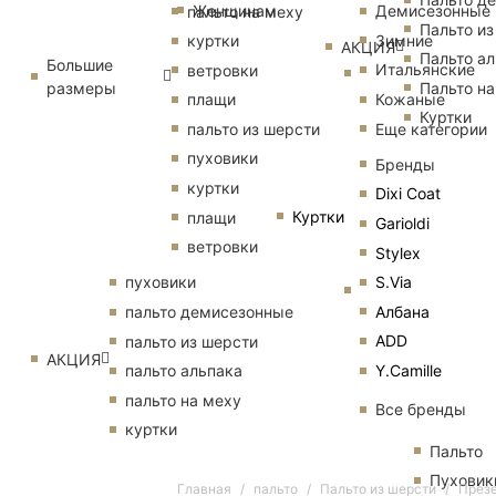
Женщинам
Демисезонные
пальто на меху
Пальто из
Зимние
куртки
АКЦИЯ
Пальто ал
Большие
Итальянские
ветровки
размеры
Пальто на
Кожаные
плащи
Куртки
Еще категории
пальто из шерсти
пуховики
Бренды
куртки
Dixi Coat
Куртки
плащи
Garioldi
ветровки
Stylex
S.Via
пуховики
Албана
пальто демисезонные
ADD
пальто из шерсти
АКЦИЯ
Y.Camille
пальто альпака
пальто на меху
Все бренды
куртки
Пальто
Пуховик
Главная
пальто
Пальто из шерсти
Презе