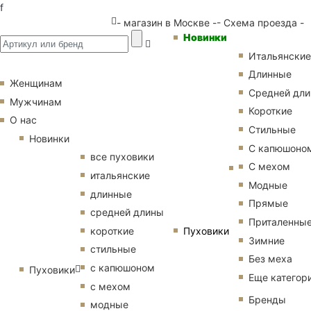
f
- магазин в Москве -
- Схема проезда -
Новинки
Итальянские
Длинные
Женщинам
Средней дл
Мужчинам
Короткие
О нас
Стильные
Новинки
С капюшоно
все пуховики
С мехом
итальянские
Модные
длинные
Прямые
средней длины
Приталенны
Пуховики
короткие
Зимние
стильные
Без меха
с капюшоном
Пуховики
Еще категор
с мехом
Бренды
модные