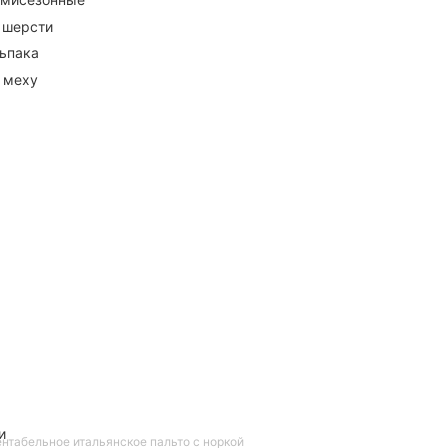
 шерсти
ьпака
 меху
и
нтабельное итальянское пальто с норкой