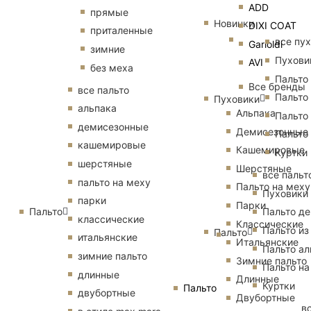
ADD
прямые
Новинки
DIXI COAT
приталенные
все пу
Garioldi
зимние
Пухови
AVI
без меха
Пальто
Все бренды
все пальто
Пальто
Пуховики
альпака
Альпака
Пальто
демисезонные
Демисезонные
Пальто
кашемировые
Кашемировые
Куртки
шерстяные
Шерстяные
все пальт
пальто на меху
Пальто на меху
Пуховики
парки
Парки
Пальто
Пальто д
классические
Классические
Пальто из
Пальто
итальянские
Итальянские
Пальто ал
зимние пальто
Зимние пальто
Пальто на
длинные
Длинные
Куртки
Пальто
двубортные
Двубортные
в