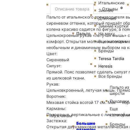
Итальянские
0
Описание товара
Отзывы
Зимние
Пальто от итальянского производителя в
Длинные
сиреневом оттенке, который придаёт обр
Зимние куртки
колена красиво садится по фигуре, а по
Пальто
На меху
Цельнокроеный рукав «летучая мышь» с
Еще категории
комфорт. Открытая молния и высокая ме
необычным и динамичным выбором на к
Бренды
Цвет:
Teresa Tardia
Сиреневый
Силуэт:
Heresis
Прямой. Пояс позволяет сделать силуэт
Все бренды
из шелковой ткани.
Рукав:
Пальто из
Цельновкроенный, летучая мышь. Прямо
шерсти
Воротник:
Пуховики
Меховая стойка всотой 17 см. Мех — норк
Карманы:
Еще
Прорезные, вертикальные с листочкой ш
категории
Мужчинам
Застежка:
Большие
Бренды
Открытая двухзамковая металлическая мо
размеры