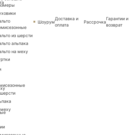
ra
азмеры
уховики
Доставка и
Гарантии и
альто
Шоурум
Рассрочка
оплата
возврат
емисезонные
альто из шерсти
альто альпака
альто на меху
уртки
и
емисезонные
еху
 шерсти
ьпака
 меху
ные
рии
емисезонные