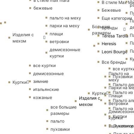
в стиле max mara
В стиле Max Ma
р
бежевые
Бежевые
П
пальто на меху
Еще категории
П
парки на меху
Большие
д
Бренды
размеры
плащи
Изделия с
П
Teresa Tardia
мехом
ветровки
П
Heresis
демисезонные
П
Leoni Bourge
куртки
К
Все бренды
все куртки
все куртк
Пальто на
демисезонные
Пуховики
меху
зимние
Куртки
Пальто д
Парки на м
итальянские
Пальто из
Куртки
Плащи
кожаные
Изделия с
Пальто ал
Ветровки
мехом
все большие
Пальто на
Демисезон
размеры
Куртки
куртки
пальто
Еще катего
Пуховики
пуховики
Пальто д