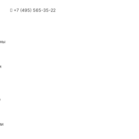
+7 (495) 565-35-22
ины
м
е
ии