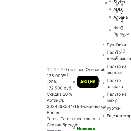
Stylex
6
ADD
7
Албана
8
9
Все
бренды
10
11
Пуховики
12
Пальто
демисезон
Пальто из
0 отзывов
Описание
шерсти
руб.
138 000
Пальто
-20%
АКЦИЯ
альпака
172 500 руб.
Скидка
20 %
Пальто на
Артикул:
меху
363426X544/T94-сиреневый
Куртки
Бренд:
Еще катего
Teresa Tardia
(все товары)
Страна бренда:
Новинки
Италия