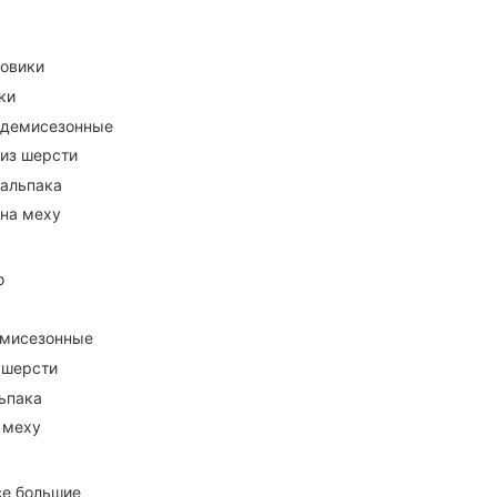
ховики
ки
 демисезонные
 из шерсти
 альпака
 на меху
о
емисезонные
 шерсти
ьпака
 меху
се большие