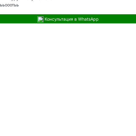
ььооотьь
Консультация в WhatsApp