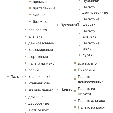
Пуховики
прямые
Пальто
приталенные
демисезонные
зимние
Пальто из
без меха
шерсти
Пуховики
все пальто
Пальто
альпака
альпака
демисезонные
Пальто на
меху
кашемировые
Куртки
шерстяные
пальто на меху
все пальто
парки
Пуховики
Пальто
классические
Пальто
демисезонные
итальянские
Пальто из
Пальто
зимние пальто
шерсти
длинные
Пальто альпака
двубортные
Пальто на меху
в стиле max