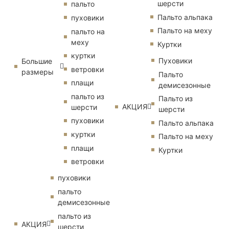
шерсти
пальто
Пальто альпака
пуховики
Пальто на меху
пальто на
меху
Куртки
куртки
Пуховики
Большие
ветровки
размеры
Пальто
плащи
демисезонные
пальто из
Пальто из
АКЦИЯ
шерсти
шерсти
пуховики
Пальто альпака
куртки
Пальто на меху
плащи
Куртки
ветровки
пуховики
пальто
демисезонные
пальто из
АКЦИЯ
шерсти