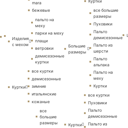
Куртки
mara
бежевые
все большие
размеры
пальто на
Пуховики
меху
Пальто
парки на меху
демисезонные
Изделия
плащи
с мехом
Пальто из
Большие
ветровки
шерсти
размеры
демисезонные
Пальто
куртки
альпака
все куртки
Пальто на
меху
демисезонные
Куртки
зимние
Куртки
итальянские
все куртки
кожаные
Пуховики
Пальто
все
демисезонные
большие
размеры
Пальто из
Куртки