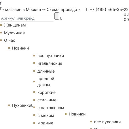
f
- магазин в Москве -
- Схема проезда -
+7 (495) 565-35-22
0
0
Женщинам
Мужчинам
О нас
Новинки
все пуховики
итальянские
длинные
средней
длины
короткие
стильные
Пуховики
с капюшоном
Новинки
с мехом
все пуховики
модные