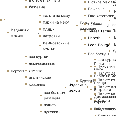
в стиле max mara
В стиле Max Ma
р
бежевые
Бежевые
П
пальто на меху
Еще категории
П
парки на меху
Большие
д
Бренды
размеры
плащи
Изделия с
П
Teresa Tardia
мехом
ветровки
П
Heresis
демисезонные
П
Leoni Bourge
куртки
К
Все бренды
все куртки
все куртк
Пальто на
демисезонные
Пуховики
меху
зимние
Куртки
Пальто д
Парки на м
итальянские
Пальто из
Куртки
Плащи
кожаные
Изделия с
Пальто ал
Ветровки
мехом
все большие
Пальто на
Демисезон
размеры
Куртки
куртки
пальто
Еще катего
Пуховики
пуховики
Пальто д