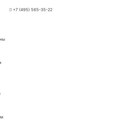
+7 (495) 565-35-22
ины
м
е
ии