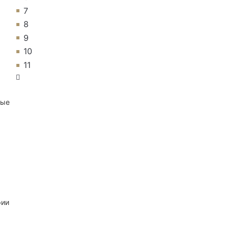
7
8
9
10
11
ные
рии