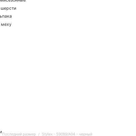
 шерсти
ьпака
 меху
и
Последний размер
Stylex - S9099/A04 - черный