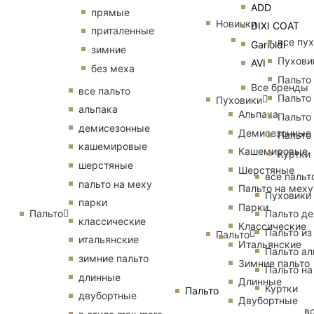
ADD
прямые
Новинки
DIXI COAT
приталенные
все пу
Garioldi
зимние
Пухови
AVI
без меха
Пальто
Все бренды
все пальто
Пальто
Пуховики
альпака
Альпака
Пальто
демисезонные
Демисезонные
Пальто
кашемировые
Кашемировые
Куртки
шерстяные
Шерстяные
все пальт
пальто на меху
Пальто на меху
Пуховики
парки
Парки
Пальто
Пальто д
классические
Классические
Пальто из
Пальто
итальянские
Итальянские
Пальто ал
зимние пальто
Зимние пальто
Пальто на
длинные
Длинные
Куртки
Пальто
двубортные
Двубортные
в