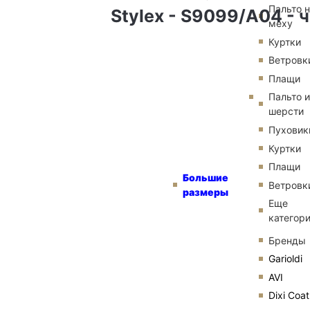
Пальто 
Stylex - S9099/A04 - 
меху
Куртки
Ветровк
Плащи
Пальто и
шерсти
Пуховик
Куртки
Плащи
Большие
Ветровк
размеры
Еще
категор
Бренды
Garioldi
AVI
Dixi Coat