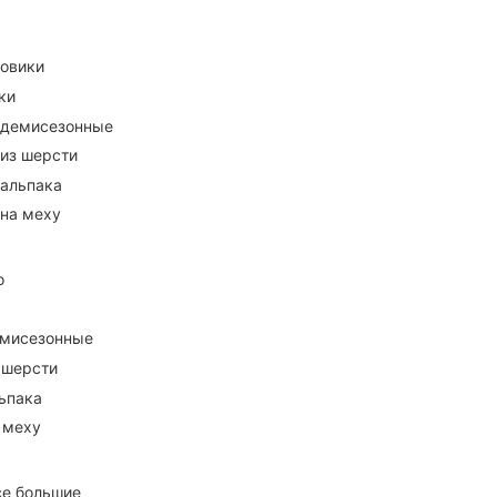
ховики
ки
 демисезонные
 из шерсти
 альпака
 на меху
о
емисезонные
 шерсти
ьпака
 меху
се большие