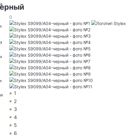
на
черный
и
з
и
и
1
ии
2
3
4
5
6