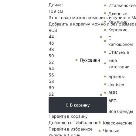
Длина:
Итальянские
109 см
Длинные
Этот товар можно померить и купить в М
Кожаные
Добавить в корзину можно и без размер
Короткие
RUS
44
С
46
капюшоном
48
Стильные
50
Пуховики
Еще
52
категории
54
56
Бренды
58
Joutsen
60
ADD
62
AFG
В корзину
Все бренды
Перейти в корзину
Добавлен в "Избранное"
Классические
Перейти в избранное
Черные
Купить в 1 клик