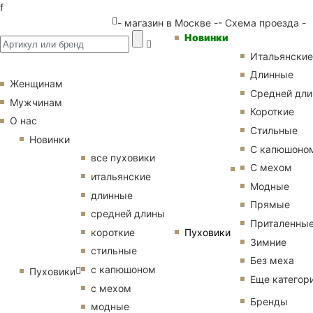
f
- магазин в Москве -
- Схема проезда -
Новинки
Итальянские
Длинные
Женщинам
Средней дл
Мужчинам
Короткие
О нас
Стильные
Новинки
С капюшоно
все пуховики
С мехом
итальянские
Модные
длинные
Прямые
средней длины
Приталенны
Пуховики
короткие
Зимние
стильные
Без меха
с капюшоном
Пуховики
Еще категор
с мехом
Бренды
модные