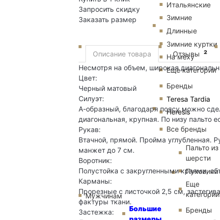
Итальянские
Запросить скидку
Зимние
Заказать размер
Длинные
Зимние куртки
2
Описание товара
Отзывы
Пальто
На меху
Несмотря на объем, широкая диагональн
Еще категории
Цвет:
Бренды
Черный матовый
Силуэт:
Teresa Tardia
А-образный, благодаря поясу можно сде
Heresis
диагональная, крупная. По низу пальто е
Все бренды
Рукав:
Втачной, прямой. Пройма углубленная. Р
Пальто из
манжет до 7 см.
шерсти
Воротник:
Полустойка с закругленными краями, о
Пуховики
Карманы:
Еще
Прорезные с листочкой 2,5 см, застегив
категории
Мужчинам
фактуры ткани.
Большие
Бренды
Застежка:
размеры