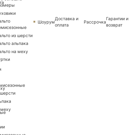
ra
азмеры
уховики
Доставка и
Гарантии и
альто
Шоурум
Рассрочка
оплата
возврат
емисезонные
альто из шерсти
альто альпака
альто на меху
уртки
и
емисезонные
еху
 шерсти
ьпака
 меху
ные
рии
емисезонные