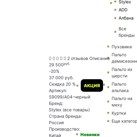
Stylex
ADD
Албана
Все
бренды
Пуховики
Пальто
2 отзывов
Описание
демисезон
руб.
29 500
Пальто из
-20%
шерсти
37 000 руб.
Пальто
Скидка
20 %
АКЦИЯ
альпака
Артикул:
S9099/A04-черный
Пальто на
Бренд:
меху
Stylex
(все товары)
Куртки
Страна бренда:
Еще катего
Россия
Производство:
Новинки
Китай