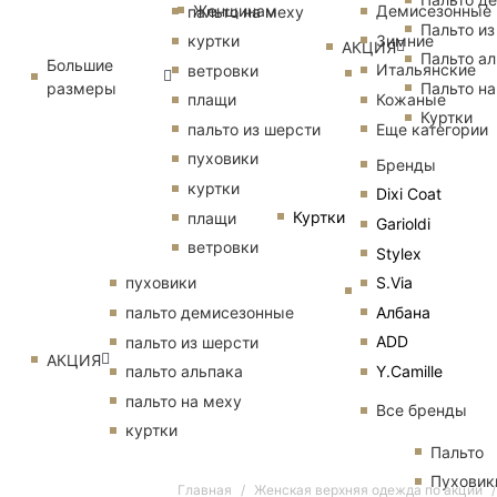
Женщинам
Демисезонные
пальто на меху
Пальто из
Зимние
куртки
АКЦИЯ
Пальто ал
Большие
Итальянские
ветровки
размеры
Пальто на
Кожаные
плащи
Куртки
Еще категории
пальто из шерсти
пуховики
Бренды
куртки
Dixi Coat
Куртки
плащи
Garioldi
ветровки
Stylex
S.Via
пуховики
Албана
пальто демисезонные
ADD
пальто из шерсти
АКЦИЯ
Y.Camille
пальто альпака
пальто на меху
Все бренды
куртки
Пальто
Пуховик
Главная
Женская верхняя одежда по акции