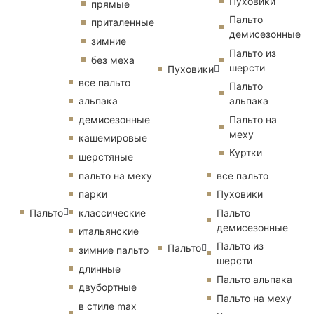
Пуховики
прямые
Пальто
приталенные
демисезонные
зимние
Пальто из
без меха
шерсти
Пуховики
все пальто
Пальто
альпака
альпака
демисезонные
Пальто на
меху
кашемировые
Куртки
шерстяные
пальто на меху
все пальто
парки
Пуховики
Пальто
классические
Пальто
демисезонные
итальянские
Пальто из
Пальто
зимние пальто
шерсти
длинные
Пальто альпака
двубортные
Пальто на меху
в стиле max