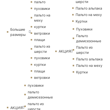
шерсти
пальто
Пальто альпака
пуховики
Пальто на меху
пальто на
меху
Куртки
куртки
Пуховики
Большие
ветровки
размеры
Пальто
плащи
демисезонные
пальто из
Пальто из
АКЦИЯ
шерсти
шерсти
пуховики
Пальто альпака
куртки
Пальто на меху
плащи
Куртки
ветровки
пуховики
пальто
демисезонные
пальто из
АКЦИЯ
шерсти