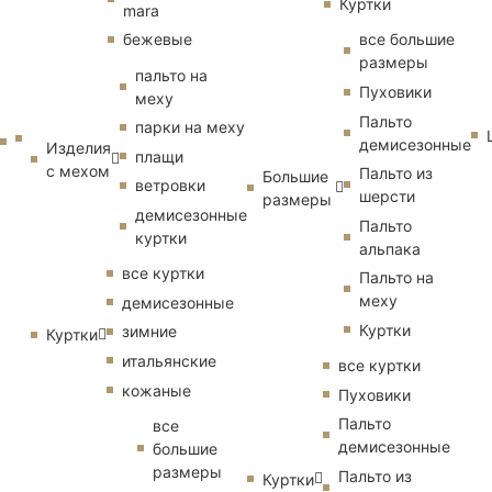
Куртки
mara
бежевые
все большие
размеры
пальто на
Пуховики
меху
Пальто
парки на меху
демисезонные
Изделия
плащи
с мехом
Пальто из
Большие
ветровки
шерсти
размеры
демисезонные
Пальто
куртки
альпака
все куртки
Пальто на
меху
демисезонные
Куртки
зимние
Куртки
итальянские
все куртки
кожаные
Пуховики
Пальто
все
демисезонные
большие
размеры
Пальто из
Куртки