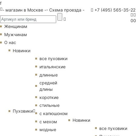
f
- магазин в Москве -
- Схема проезда -
+7 (495) 565-35-22
0
0
Женщинам
Мужчинам
О нас
Новинки
все пуховики
итальянские
длинные
средней
длины
короткие
стильные
Пуховики
с капюшоном
Новинки
с мехом
все пуховики
модные