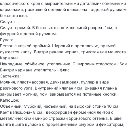
классического кроя с выразительными деталями- объёмными
карманами, роскошной отделкой капюшона , отделкой руликом
бокового шва.
Силуэт:
Силуэт прямой. В боковых швах маленький разрез- 1см, с
фигурной отделкой руликом.
Рукав:
Реглан с низкой проймой. Широкий в предплечье, прямой,
сужается книзу. Внутри рукава черная, трикотажная манжета.
Карманы:
Накладные, объёмное, утепленные. С широким отворотом- 6см.
Внутри кармана утеплитель - флис
Застежка:
Молния, пластмассовая, двухзамковая, пуллер в виде
резинового узла. Внутренний клапан 4см, Внешняя планка
закрывает молнии, 4см, закрывается на потайные кнопки.
Капюшон:
Объемный, глубокий, несъемный, на высокой стойке 10 см.
Кант капюшона- 8 см., декорирован фирменной лентой с
металлическими микро стразами бронзового оттенка. В шве
канта вшита кулиска с прорезиненным шнуром и фиксатором,