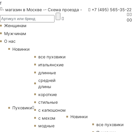
f
- магазин в Москве -
- Схема проезда -
+7 (495) 565-35-22
0
0
Женщинам
Мужчинам
О нас
Новинки
все пуховики
итальянские
длинные
средней
длины
короткие
стильные
Пуховики
с капюшоном
Новинки
с мехом
все пуховики
модные