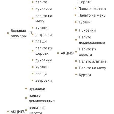
шерсти
пальто
Пальто альпака
пуховики
Пальто на меху
пальто на
меху
Куртки
куртки
Пуховики
Большие
ветровки
размеры
Пальто
плащи
демисезонные
пальто из
Пальто из
АКЦИЯ
шерсти
шерсти
пуховики
Пальто альпака
куртки
Пальто на меху
плащи
Куртки
ветровки
пуховики
пальто
демисезонные
пальто из
АКЦИЯ
шерсти