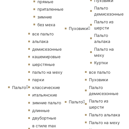
Пуховики
прямые
Пальто
приталенные
демисезонные
зимние
Пальто из
без меха
шерсти
Пуховики
все пальто
Пальто
альпака
альпака
демисезонные
Пальто на
меху
кашемировые
Куртки
шерстяные
пальто на меху
все пальто
парки
Пуховики
Пальто
классические
Пальто
демисезонные
итальянские
Пальто из
Пальто
зимние пальто
шерсти
длинные
Пальто альпака
двубортные
Пальто на меху
в стиле max