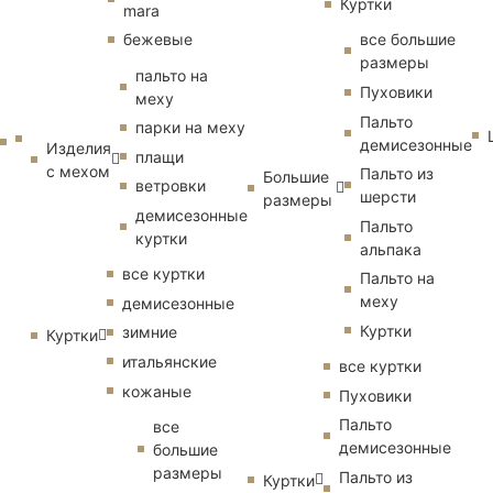
Куртки
mara
бежевые
все большие
размеры
пальто на
Пуховики
меху
Пальто
парки на меху
демисезонные
Изделия
плащи
с мехом
Пальто из
Большие
ветровки
шерсти
размеры
демисезонные
Пальто
куртки
альпака
все куртки
Пальто на
меху
демисезонные
Куртки
зимние
Куртки
итальянские
все куртки
кожаные
Пуховики
Пальто
все
демисезонные
большие
размеры
Пальто из
Куртки