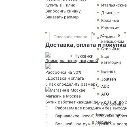
Купить в 1 клик
Итальянские
Запросить скидку
Длинные
Заказать размер
Кожаные
Короткие
С
0
Описание товара
Отзывы
капюшоном
Доставка, оплата и покупка
Стильные
Пуховики
Еще
Примерка перед покупкой
категории
Бренды
Рассрочка на 50%
Доставка и оплата
Joutsen
Как определить размер?
ADD
AFG
Магазин в Москве
Бутик работает каждый день с 11:00 до 
Все бренды
Работаем все праздники без выход
Классические
Варшавское шоссе, 26
(
схема прое
Черные
Большой шоу-рум с огромным ассорт