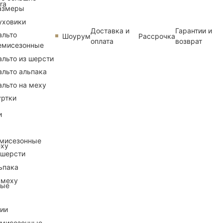
ra
азмеры
уховики
Доставка и
Гарантии и
альто
Шоурум
Рассрочка
оплата
возврат
емисезонные
альто из шерсти
альто альпака
альто на меху
уртки
и
емисезонные
еху
 шерсти
ьпака
 меху
ные
рии
емисезонные