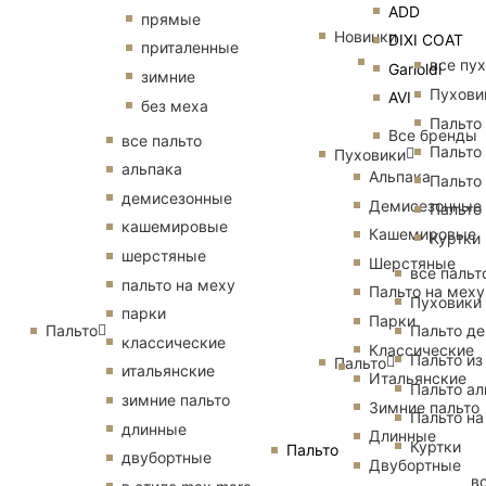
ADD
прямые
Новинки
DIXI COAT
приталенные
все пу
Garioldi
зимние
Пухови
AVI
без меха
Пальто
Все бренды
все пальто
Пальто
Пуховики
альпака
Альпака
Пальто
демисезонные
Демисезонные
Пальто
кашемировые
Кашемировые
Куртки
шерстяные
Шерстяные
все пальт
пальто на меху
Пальто на меху
Пуховики
парки
Парки
Пальто
Пальто д
классические
Классические
Пальто из
Пальто
итальянские
Итальянские
Пальто ал
зимние пальто
Зимние пальто
Пальто на
длинные
Длинные
Куртки
Пальто
двубортные
Двубортные
в