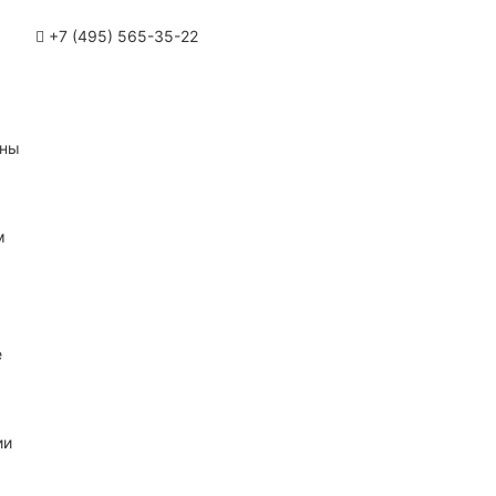
+7 (495) 565-35-22
ины
м
е
ии