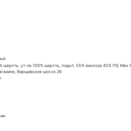
ные
% шерсть, ут-ль 100% шерсть, подкл. 55% вискоза 45% ПЭ, Мех
агазине, Варшавское шоссе 26
а
рии