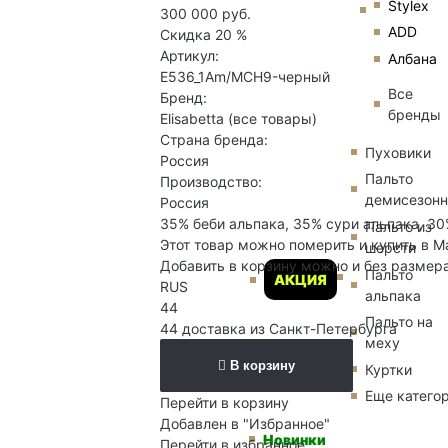
Stylex
300 000 руб.
ADD
Скидка
20 %
Артикул:
Албана
E536_1Am/MCH9-черный
Все
Бренд:
бренды
Elisabetta
(все товары)
Страна бренда:
Пуховики
Россия
Пальто
Производство:
демисезон
Россия
35% беби альпака, 35% сури альпака, 30
Пальто из
Этот товар можно померить и купить в М
шерсти
Добавить в корзину можно и без размер
Пальто
АКЦИЯ
RUS
альпака
44
Пальто на
44 доставка из Санкт-Петербурга
меху
В корзину
Куртки
Еще катего
Перейти в корзину
Добавлен в "Избранное"
Новинки
Перейти в избранное