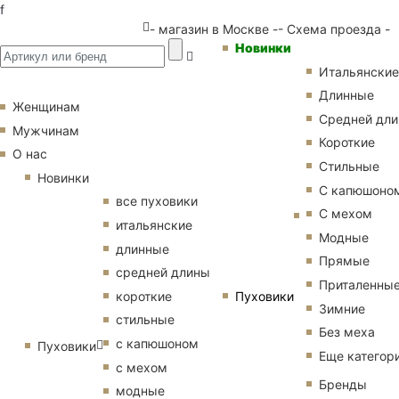
f
- магазин в Москве -
- Схема проезда -
Новинки
Итальянские
Длинные
Женщинам
Средней дл
Мужчинам
Короткие
О нас
Стильные
Новинки
С капюшоно
все пуховики
С мехом
итальянские
Модные
длинные
Прямые
средней длины
Приталенны
Пуховики
короткие
Зимние
стильные
Без меха
с капюшоном
Пуховики
Еще категор
с мехом
Бренды
модные