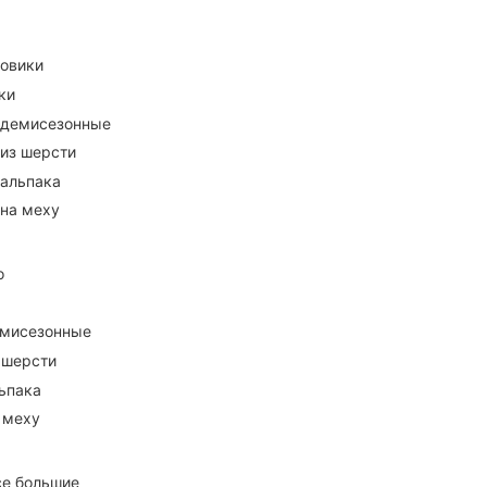
ховики
ки
 демисезонные
 из шерсти
 альпака
 на меху
о
емисезонные
 шерсти
ьпака
 меху
се большие