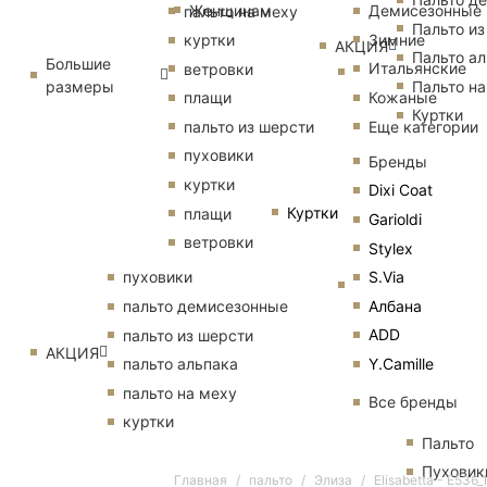
Женщинам
Демисезонные
пальто на меху
Пальто из
Зимние
куртки
АКЦИЯ
Пальто ал
Большие
Итальянские
ветровки
размеры
Пальто на
Кожаные
плащи
Куртки
Еще категории
пальто из шерсти
пуховики
Бренды
куртки
Dixi Coat
Куртки
плащи
Garioldi
ветровки
Stylex
S.Via
пуховики
Албана
пальто демисезонные
ADD
пальто из шерсти
АКЦИЯ
Y.Camille
пальто альпака
пальто на меху
Все бренды
куртки
Пальто
Пуховик
Главная
пальто
Элиза
Elisabetta - E53