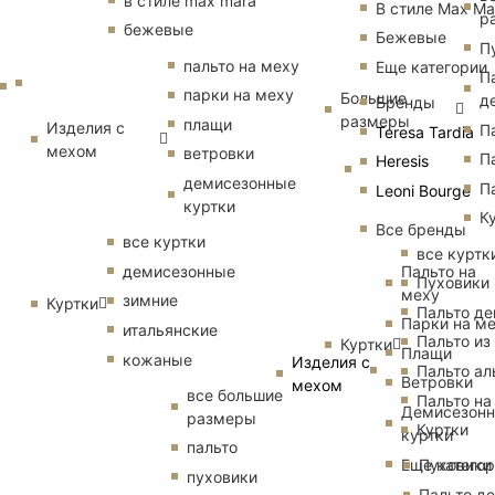
в стиле max mara
В стиле Max Ma
р
бежевые
Бежевые
П
пальто на меху
Еще категории
П
парки на меху
Большие
д
Бренды
размеры
плащи
Изделия с
П
Teresa Tardia
мехом
ветровки
П
Heresis
демисезонные
П
Leoni Bourge
куртки
К
Все бренды
все куртки
все куртк
Пальто на
демисезонные
Пуховики
меху
зимние
Куртки
Пальто д
Парки на м
итальянские
Пальто из
Куртки
Плащи
кожаные
Изделия с
Пальто ал
Ветровки
мехом
все большие
Пальто на
Демисезон
размеры
Куртки
куртки
пальто
Еще катего
Пуховики
пуховики
Пальто д