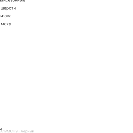
 шерсти
ьпака
 меху
и
6_1Am/MCH9 - черный