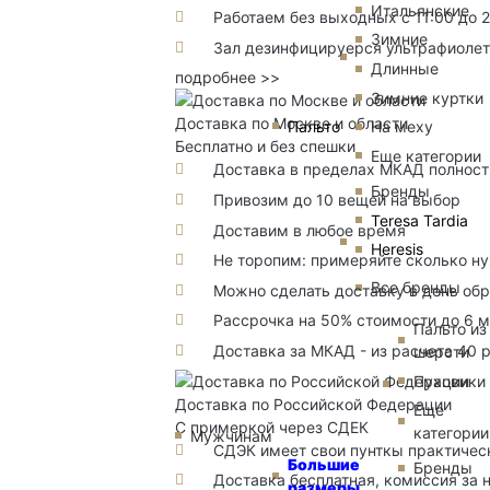
Итальянские
Работаем без выходных с 11:00 до 
Зимние
Зал дезинфицируерся ультрафиоле
Длинные
подробнее >>
Зимние куртки
Доставка по Москве и области
Пальто
На меху
Бесплатно и без спешки
Еще категории
Доставка в пределах МКАД полность
Бренды
Привозим до 10 вещей на выбор
Teresa Tardia
Доставим в любое время
Heresis
Не торопим: примеряйте сколько н
Все бренды
Можно сделать доставку в день об
Рассрочка на 50% стоимости до 6 
Пальто из
Доставка за МКАД - из расчета 40 
шерсти
Пуховики
Доставка по Российской Федерации
Еще
С примеркой через СДЕК
категории
Мужчинам
СДЭК имеет свои пунткы практичес
Большие
Бренды
Доставка бесплатная, комиссия за 
размеры