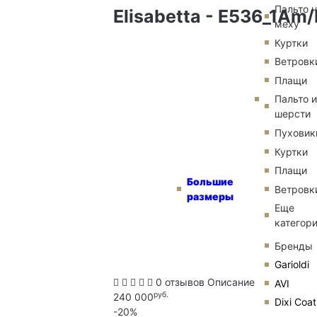
Пальто 
Elisabetta - E536_1A
меху
Куртки
Ветровк
Плащи
Пальто и
шерсти
Пуховик
Куртки
Плащи
Большие
Ветровк
размеры
Еще
категор
Бренды
Garioldi
0 отзывов
Описание
AVI
руб.
240 000
Dixi Coat
-20%