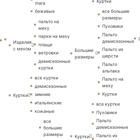
Куртки
mara
бежевые
все большие
размеры
пальто на
Пуховики
меху
Пальто
парки на меху
демисезонные
Изделия
плащи
с мехом
Пальто из
Большие
ветровки
шерсти
размеры
демисезонные
Пальто
куртки
альпака
все куртки
Пальто на
меху
демисезонные
Куртки
зимние
Куртки
итальянские
все куртки
кожаные
Пуховики
Пальто
все
демисезонные
большие
размеры
Пальто из
Куртки