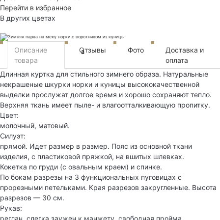
Перейти в избранное
В других цветах
Описание
Отзывы
Фото
Доставка и
3
товара
оплата
Длинная куртка для стильного зимнего образа. Натуральные
некрашеные шкурки норки и куницы высококачественной
выделки прослужат долгое время и хорошо сохраняют тепло.
Верхняя ткань имеет пыле- и влагоотталкивающую пропитку.
Цвет:
молочный, матовый.
Силуэт:
прямой. Идет размер в размер. Пояс из основной ткани
изделия, с пластиковой пряжкой, на вшитых шлевках.
Кокетка по груди (с овальным краем) и спинке.
По бокам разрезы на 3 функциональных пуговицах с
прорезными петельками. Края разрезов закругленные. Высота
разрезов — 30 см.
Рукав:
реглан, слегка заужен к манжету, свободная пройма.