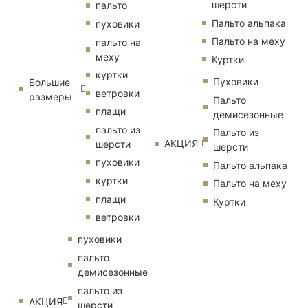
шерсти
пальто
Пальто альпака
пуховики
Пальто на меху
пальто на
меху
Куртки
куртки
Пуховики
Большие
ветровки
размеры
Пальто
плащи
демисезонные
пальто из
Пальто из
АКЦИЯ
шерсти
шерсти
пуховики
Пальто альпака
куртки
Пальто на меху
плащи
Куртки
ветровки
пуховики
пальто
демисезонные
пальто из
АКЦИЯ
шерсти