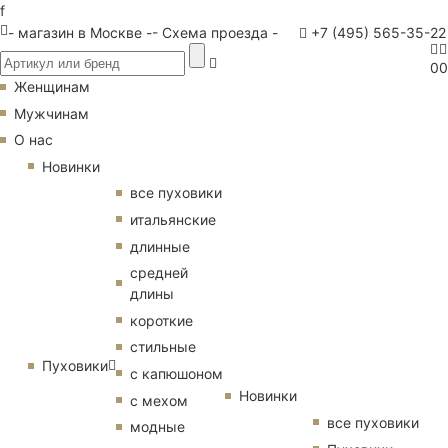
f
- магазин в Москве -
- Схема проезда -
+7 (495) 565-35-22
0
0
Женщинам
Мужчинам
О нас
Новинки
все пуховики
итальянские
длинные
средней
длины
короткие
стильные
Пуховики
с капюшоном
Новинки
с мехом
все пуховики
модные