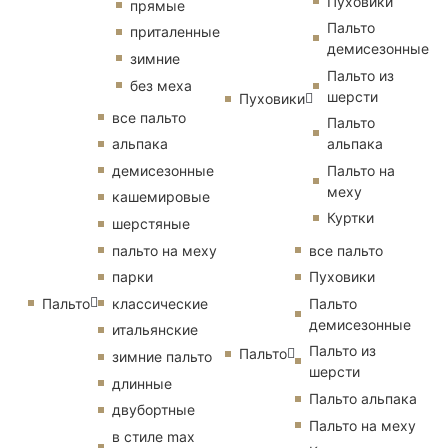
Пуховики
прямые
Пальто
приталенные
демисезонные
зимние
Пальто из
без меха
шерсти
Пуховики
все пальто
Пальто
альпака
альпака
демисезонные
Пальто на
меху
кашемировые
Куртки
шерстяные
пальто на меху
все пальто
парки
Пуховики
Пальто
классические
Пальто
демисезонные
итальянские
Пальто из
Пальто
зимние пальто
шерсти
длинные
Пальто альпака
двубортные
Пальто на меху
в стиле max