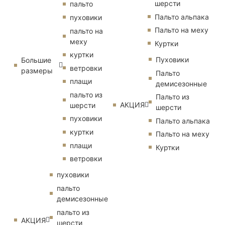
шерсти
пальто
Пальто альпака
пуховики
Пальто на меху
пальто на
меху
Куртки
куртки
Пуховики
Большие
ветровки
размеры
Пальто
плащи
демисезонные
пальто из
Пальто из
АКЦИЯ
шерсти
шерсти
пуховики
Пальто альпака
куртки
Пальто на меху
плащи
Куртки
ветровки
пуховики
пальто
демисезонные
пальто из
АКЦИЯ
шерсти