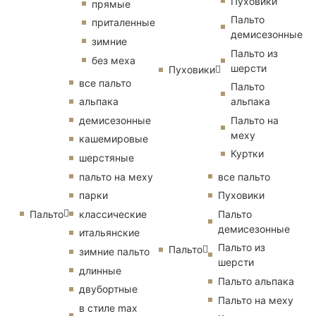
Пуховики
прямые
Пальто
приталенные
демисезонные
зимние
Пальто из
без меха
шерсти
Пуховики
все пальто
Пальто
альпака
альпака
демисезонные
Пальто на
меху
кашемировые
Куртки
шерстяные
пальто на меху
все пальто
парки
Пуховики
Пальто
классические
Пальто
демисезонные
итальянские
Пальто из
Пальто
зимние пальто
шерсти
длинные
Пальто альпака
двубортные
Пальто на меху
в стиле max