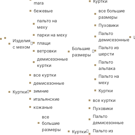
Куртки
mara
бежевые
все большие
размеры
пальто на
Пуховики
меху
Пальто
парки на меху
демисезонные
Изделия
плащи
с мехом
Пальто из
Большие
ветровки
шерсти
размеры
демисезонные
Пальто
куртки
альпака
все куртки
Пальто на
меху
демисезонные
Куртки
зимние
Куртки
итальянские
все куртки
кожаные
Пуховики
Пальто
все
демисезонные
большие
размеры
Пальто из
Куртки