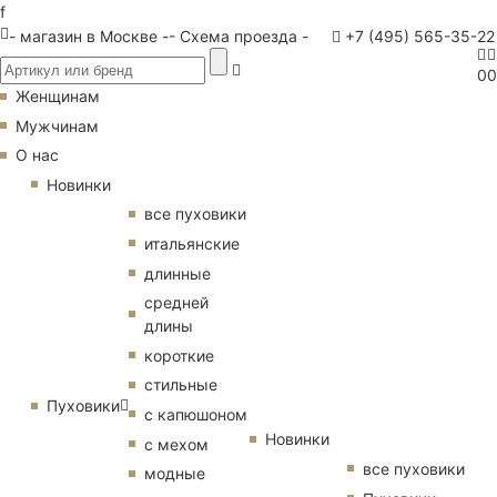
f
- магазин в Москве -
- Схема проезда -
+7 (495) 565-35-22
0
0
Женщинам
Мужчинам
О нас
Новинки
все пуховики
итальянские
длинные
средней
длины
короткие
стильные
Пуховики
с капюшоном
Новинки
с мехом
все пуховики
модные