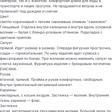
свитером, так и с жакетом. Комфортная длина для езды в
транспорте и пеших прогулок. Не продувается ветром и не
промокает под дождем и снегом.
Цвет:
светло-коричневый с легким сиреневым отливом "хамелеон".
Глянцевый. Отделка внутри капюшона и внутри вдоль основной
молнии — белая с блендо-розовым оттенком. Подкладка с
цветным принтом.
Силуэт:
прямой. Идет размер в размер. Спереди фигурная прострочка,
сзади — горизонтальная. По низу изделия идет кулиска с
фиксаторами по бокам. При желании можно изменить силуэт на
слегка зауженный. Фурнитура изделия с брендовым логотипом
EVACANA.
Рукав:
втачной, прямой. Пройма и рукав комфортные, свободные.
Внутри трикотажный несъемный манжет.
Карманы:
накладные, с косым входом. Застежка — молния. Внутренняя
ткань кармана — флис.
Застежка:
косая, металлическая двухзамковая молния. Большой запах по