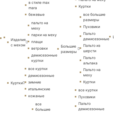
в стиле max
Куртки
mara
бежевые
все большие
размеры
пальто на
Пуховики
меху
Пальто
парки на меху
демисезонные
Изделия
плащи
с мехом
Пальто из
Большие
ветровки
шерсти
размеры
демисезонные
Пальто
куртки
альпака
все куртки
Пальто на
меху
демисезонные
Куртки
зимние
Куртки
итальянские
все куртки
кожаные
Пуховики
Пальто
все
демисезонные
большие