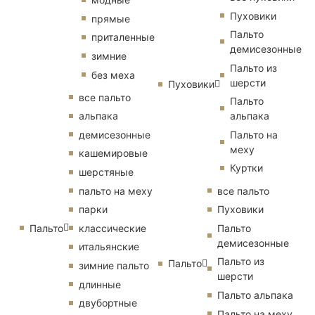
Пуховики
прямые
Пальто
приталенные
демисезонные
зимние
Пальто из
без меха
шерсти
Пуховики
все пальто
Пальто
альпака
альпака
демисезонные
Пальто на
меху
кашемировые
Куртки
шерстяные
пальто на меху
все пальто
парки
Пуховики
Пальто
классические
Пальто
демисезонные
итальянские
Пальто из
Пальто
зимние пальто
шерсти
длинные
Пальто альпака
двубортные
Пальто на меху