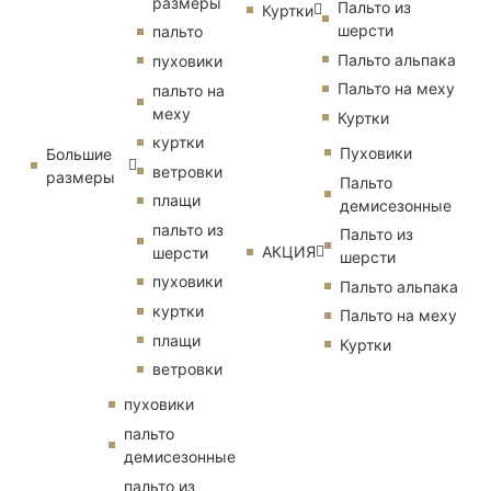
размеры
Пальто из
Куртки
шерсти
пальто
Пальто альпака
пуховики
Пальто на меху
пальто на
меху
Куртки
куртки
Пуховики
Большие
ветровки
размеры
Пальто
плащи
демисезонные
пальто из
Пальто из
АКЦИЯ
шерсти
шерсти
пуховики
Пальто альпака
куртки
Пальто на меху
плащи
Куртки
ветровки
пуховики
пальто
демисезонные
пальто из