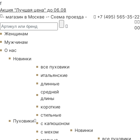
f
Акция "Лучшая цена" до 06.08
- магазин в Москве -
- Схема проезда -
+7 (495) 565-35-22
0
0
Женщинам
Мужчинам
О нас
Новинки
все пуховики
итальянские
длинные
средней
длины
короткие
стильные
Пуховики
с капюшоном
Новинки
с мехом
все пуховики
модные