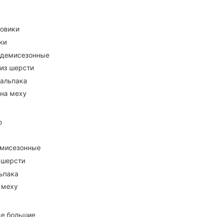
ховики
ки
 демисезонные
 из шерсти
 альпака
 на меху
о
емисезонные
 шерсти
ьпака
 меху
се большие