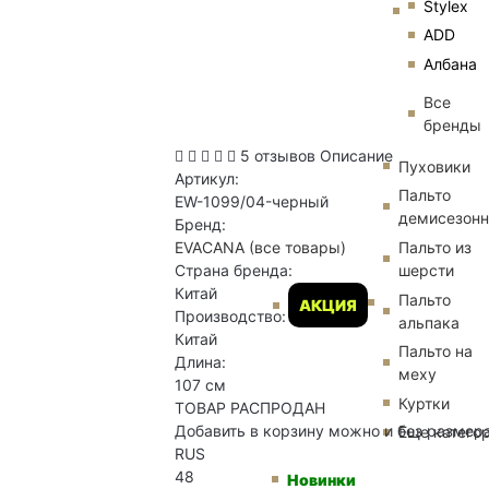
Stylex
ADD
Албана
Все
бренды
5 отзывов
Описание
Пуховики
Артикул:
Пальто
EW-1099/04-черный
демисезон
Бренд:
Пальто из
EVACANA
(все товары)
шерсти
Страна бренда:
Китай
Пальто
АКЦИЯ
Производство:
альпака
Китай
Пальто на
Длина:
меху
107 см
Куртки
ТОВАР РАСПРОДАН
Добавить в корзину можно и без размер
Еще катего
RUS
48
Новинки