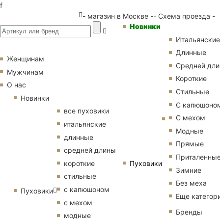
f
- магазин в Москве -
- Схема проезда -
Новинки
Итальянские
Длинные
Женщинам
Средней дл
Мужчинам
Короткие
О нас
Стильные
Новинки
С капюшоно
все пуховики
С мехом
итальянские
Модные
длинные
Прямые
средней длины
Приталенны
Пуховики
короткие
Зимние
стильные
Без меха
с капюшоном
Пуховики
Еще категор
с мехом
Бренды
модные