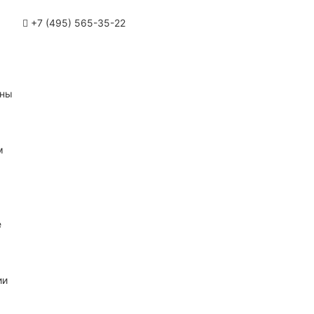
+7 (495) 565-35-22
ины
м
е
ии