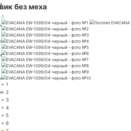
на
вик без меха
и
з
и
и
1
2
ии
3
4
5
6
7