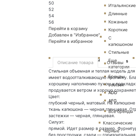
50
Итальянские
52
Длинные
54
Кожаные
56
Перейти в корзину
Короткие
Добавлен в "Избранное"
С
Перейти в избранное
капюшоном
Стильные
Пуховики
Еще
5
Описание товара
Отзывы
категории
Стильная объемная и теплая модель для
Бренды
имеет водоотталкивающую пропитку. Бла
хорошему наполнению пухом и подкладке
Joutsen
продувается ветром и хорошо сохраняет
ADD
Цвет:
AFG
глубокий черный, матовый. На капюшоне
ткань капюшона — черная глянцевая. Отд
Все бренды
застежки — черная, глянцевая.
Силуэт:
Классические
прямой. Идет размер в размер. Фурниту
Черные
без прострочки, сзади — горизонтальна