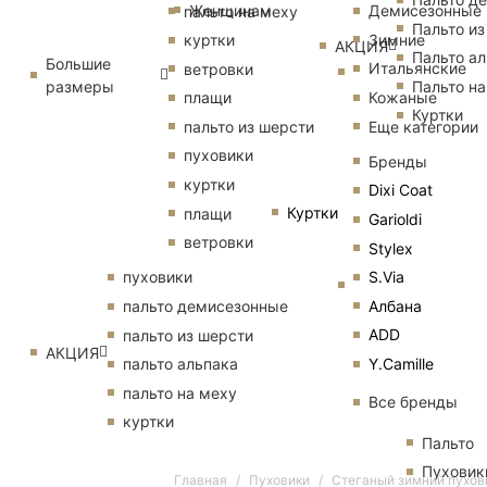
Женщинам
Демисезонные
пальто на меху
Пальто из
Зимние
куртки
АКЦИЯ
Пальто ал
Большие
Итальянские
ветровки
размеры
Пальто на
Кожаные
плащи
Куртки
Еще категории
пальто из шерсти
пуховики
Бренды
куртки
Dixi Coat
Куртки
плащи
Garioldi
ветровки
Stylex
S.Via
пуховики
Албана
пальто демисезонные
ADD
пальто из шерсти
АКЦИЯ
Y.Camille
пальто альпака
пальто на меху
Все бренды
куртки
Пальто
Пуховик
Главная
Пуховики
Стеганый зимний пухов