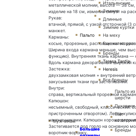
Итальянские
металлической молнии, высота — 38 см
Зимние
изделие на 18 см, изменив силуэт на ра
Рукав:
Длинные
втачной, прямой, с узкой отстрочкой (3
Зимние куртки
манжет.
Пальто
На меху
Карманы:
Еще категории
косые, прорезные, расположены на уров
Ширина входа кармана меньше, чем выс
Бренды
функцию). Внутренняя ткань кармана — 
Teresa Tardia
Вдоль кармана декоративный широкий кл
Застежка:
Heresis
двухзамковая молния + внутренний ветр
Все бренды
закусывания ткани при застегивании.
Внутри:
Пальто из
справа, вертикальный прорезной карман
шерсти
Капюшон:
Пуховики
несъемный, свободный, классический. Е
пристроченным отворотом). Лента-кули
Еще
наконечниками. Капюшон хорошо держит 
категории
Мужчинам
Застегивается под горло на основную мо
Большие
Бренды
воротник-воронку.
размеры