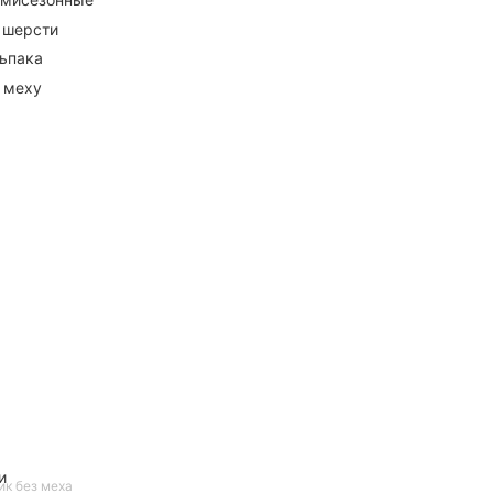
 шерсти
ьпака
 меху
и
ик без меха