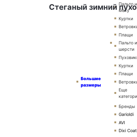
Пальто 
Стеганый зимний пухо
меху
Куртки
Ветровк
Плащи
Пальто и
шерсти
Пуховик
Куртки
Плащи
Большие
Ветровк
размеры
Еще
категор
Бренды
Garioldi
AVI
Dixi Coat