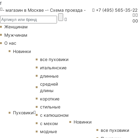
f
- магазин в Москве -
- Схема проезда -
+7 (495) 565-35-22
0
0
Женщинам
Мужчинам
О нас
Новинки
все пуховики
итальянские
длинные
средней
длины
короткие
стильные
Пуховики
с капюшоном
Новинки
с мехом
все пуховики
модные