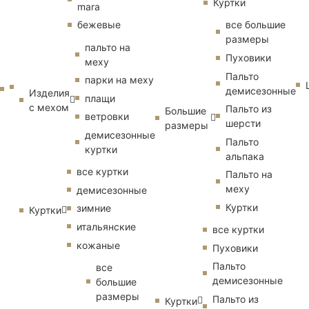
Куртки
mara
бежевые
все большие
размеры
пальто на
Пуховики
меху
Пальто
парки на меху
демисезонные
Изделия
плащи
с мехом
Пальто из
Большие
ветровки
шерсти
размеры
демисезонные
Пальто
куртки
альпака
все куртки
Пальто на
меху
демисезонные
Куртки
зимние
Куртки
итальянские
все куртки
кожаные
Пуховики
Пальто
все
демисезонные
большие
размеры
Пальто из
Куртки