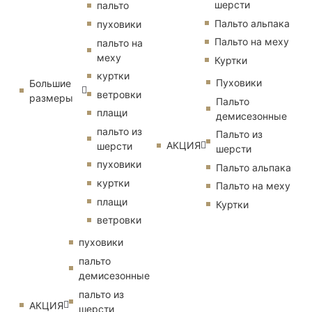
шерсти
пальто
Пальто альпака
пуховики
Пальто на меху
пальто на
меху
Куртки
куртки
Пуховики
Большие
ветровки
размеры
Пальто
плащи
демисезонные
пальто из
Пальто из
АКЦИЯ
шерсти
шерсти
пуховики
Пальто альпака
куртки
Пальто на меху
плащи
Куртки
ветровки
пуховики
пальто
демисезонные
пальто из
АКЦИЯ
шерсти