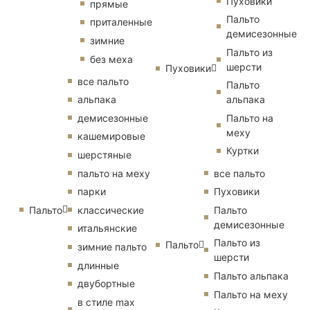
Пуховики
прямые
Пальто
приталенные
демисезонные
зимние
Пальто из
без меха
шерсти
Пуховики
все пальто
Пальто
альпака
альпака
демисезонные
Пальто на
меху
кашемировые
Куртки
шерстяные
пальто на меху
все пальто
парки
Пуховики
Пальто
классические
Пальто
демисезонные
итальянские
Пальто из
Пальто
зимние пальто
шерсти
длинные
Пальто альпака
двубортные
Пальто на меху
в стиле max