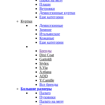
Парки на меху
Плащи
Ветровки
Демисезонные куртки
Еще категории
Куртки
Демисезонные
Зимние
Итальянские
Кожаные
Еще категории
Бренды
Dixi Coat
Garioldi
Stylex
S.Via
Албана
ADD
Y.Camille
Все бренды
Большие размеры
Пальто
Пуховики
Пальто на меху