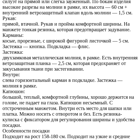
силуэт на прямой или слегка зауженный. По бокам изделия
высокие разрезы на молнии в рамке, их высота — 60 см +
внутренний ветрозащитный клапан вдоль молнии — 1,5 см.
Рукав:
прямой, втачной. Рукав и пройма комфортной ширины. На
манжете тонкая резинка, которая предотвращает задувание.
Карманы:
косые, прорезные, с широкой фигурной листочкой — 5 см.
Застежка — кнопка. Подкладка — флис.
Застежка:
двухзамковая металлическая молния, в рамке. Есть внутренняя
ветрозащитная планка — 2,5 см, которая предохраняет от
закусывания ткани при застегивании.
Внутри:
слева горизонтальный карман в подкладке. Застежка —
молния в рамке.
Капюшон:
большой, теплый, комфортной глубины, хорошо держится на
голове, не падает на глаза. Капюшон несъемный. С
отстроченным манжетом. Внутри есть место для шапки или
платка. Можно носить с отворотом и без. Есть резинка-
кулиска с фиксатором для регулирования ширины и удобства
посадки.
Особенности посадки
Подходит на рост 158-180 см. Подходит на узкие и средние