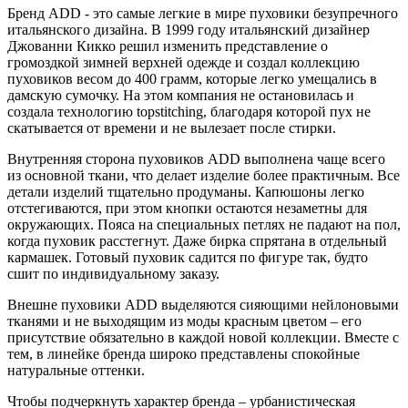
Бренд ADD - это самые легкие в мире пуховики безупречного
итальянского дизайна. В 1999 году итальянский дизайнер
Джованни Кикко решил изменить представление о
громоздкой зимней верхней одежде и создал коллекцию
пуховиков весом до 400 грамм, которые легко умещались в
дамскую сумочку. На этом компания не остановилась и
создала технологию topstitching, благодаря которой пух не
скатывается от времени и не вылезает после стирки.
Внутренняя сторона пуховиков ADD выполнена чаще всего
из основной ткани, что делает изделие более практичным. Все
детали изделий тщательно продуманы. Капюшоны легко
отстегиваются, при этом кнопки остаются незаметны для
окружающих. Пояса на специальных петлях не падают на пол,
когда пуховик расстегнут. Даже бирка спрятана в отдельный
кармашек. Готовый пуховик садится по фигуре так, будто
сшит по индивидуальному заказу.
Внешне пуховики ADD выделяются сияющими нейлоновыми
тканями и не выходящим из моды красным цветом – его
присутствие обязательно в каждой новой коллекции. Вместе с
тем, в линейке бренда широко представлены спокойные
натуральные оттенки.
Чтобы подчеркнуть характер бренда – урбанистическая