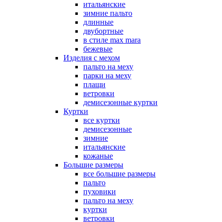
итальянские
зимние пальто
длинные
двубортные
в стиле max mara
бежевые
Изделия с мехом
пальто на меху
парки на меху
плащи
ветровки
демисезонные куртки
Куртки
все куртки
демисезонные
зимние
итальянские
кожаные
Большие размеры
все большие размеры
пальто
пуховики
пальто на меху
куртки
ветровки