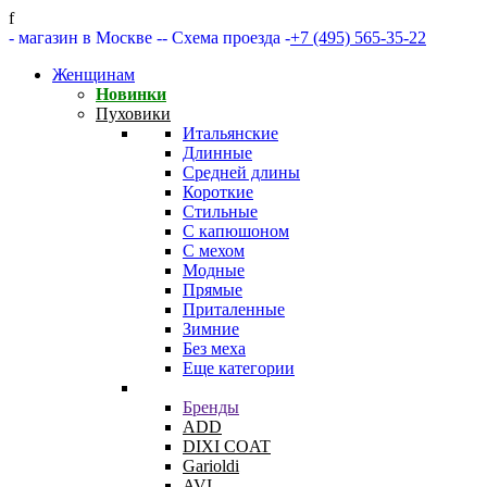
f
- магазин в Москве -
- Схема проезда -
+7 (495) 565-35-22
Женщинам
Новинки
Пуховики
Итальянские
Длинные
Средней длины
Короткие
Стильные
С капюшоном
С мехом
Модные
Прямые
Приталенные
Зимние
Без меха
Еще категории
Бренды
ADD
DIXI COAT
Garioldi
AVI