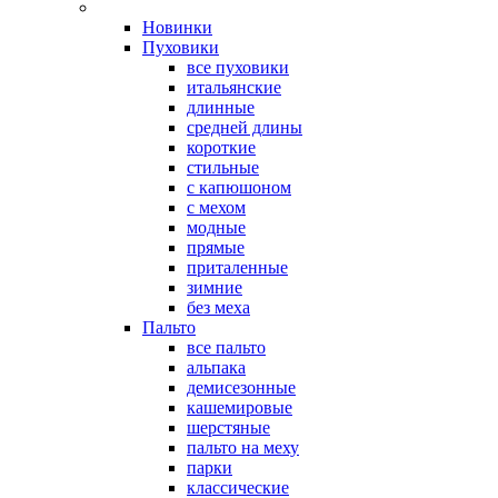
Новинки
Пуховики
все пуховики
итальянские
длинные
средней длины
короткие
стильные
с капюшоном
с мехом
модные
прямые
приталенные
зимние
без меха
Пальто
все пальто
альпака
демисезонные
кашемировые
шерстяные
пальто на меху
парки
классические