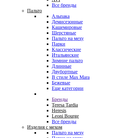
Все бренды
Пальто
Альпака
Демисезонные
Кашемировые
Шерстяные
Пальто на меху
Парки
Классические
Итальянские
Зимние пальто
Длинные
Двубортные
В стиле Max Mara
Бежевые
Еще категории
Бренды
Teresa Tardia
Heresis
Leoni Bourge
Все бренды
Изделия с мехом
Пальто на меху