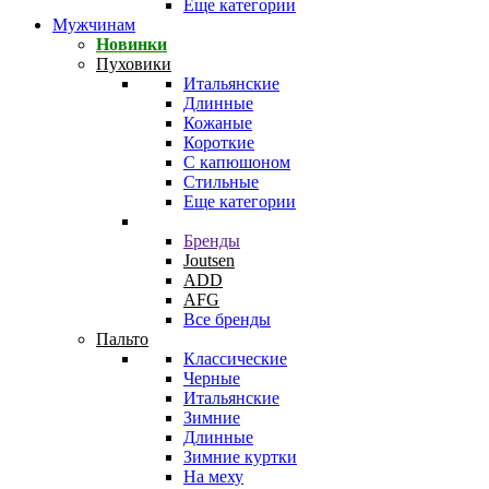
Еще категории
Мужчинам
Новинки
Пуховики
Итальянские
Длинные
Кожаные
Короткие
С капюшоном
Стильные
Еще категории
Бренды
Joutsen
ADD
AFG
Все бренды
Пальто
Классические
Черные
Итальянские
Зимние
Длинные
Зимние куртки
На меху