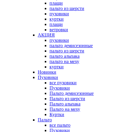
плащи
пальто из шерсти
пуховики
куртки
плащи
ветровки
АКЦИЯ
пуховики
пальто демисезонные
пальто из шерсти
пальто альпака
пальто на меху
куртки
Новинки
Пуховики
все пуховики
Пуховики
Пальто демисезонные
Пальто из шерсти
Пальто альпака
Пальто на меху
Куртки
Пальто
все пальто
Пуховики