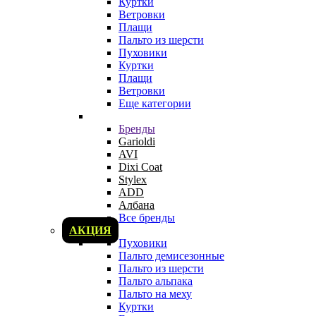
Куртки
Ветровки
Плащи
Пальто из шерсти
Пуховики
Куртки
Плащи
Ветровки
Еще категории
Бренды
Garioldi
AVI
Dixi Coat
Stylex
ADD
Албана
Все бренды
АКЦИЯ
Пуховики
Пальто демисезонные
Пальто из шерсти
Пальто альпака
Пальто на меху
Куртки