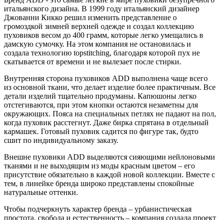
итальянского дизайна. В 1999 году итальянский дизайнер
Джованни Кикко решил изменить представление о
громоздкой зимней верхней одежде и создал коллекцию
пуховиков весом до 400 грамм, которые легко умещались в
дамскую сумочку. На этом компания не остановилась и
создала технологию topstitching, благодаря которой пух не
скатывается от времени и не вылезает после стирки.
Внутренняя сторона пуховиков ADD выполнена чаще всего
из основной ткани, что делает изделие более практичным. Все
детали изделий тщательно продуманы. Капюшоны легко
отстегиваются, при этом кнопки остаются незаметны для
окружающих. Пояса на специальных петлях не падают на пол,
когда пуховик расстегнут. Даже бирка спрятана в отдельный
кармашек. Готовый пуховик садится по фигуре так, будто
сшит по индивидуальному заказу.
Внешне пуховики ADD выделяются сияющими нейлоновыми
тканями и не выходящим из моды красным цветом – его
присутствие обязательно в каждой новой коллекции. Вместе с
тем, в линейке бренда широко представлены спокойные
натуральные оттенки.
Чтобы подчеркнуть характер бренда – урбанистическая
простота, свобода и естественность – компания создала проект