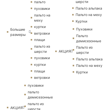
шерсти
пальто
Пальто альпака
пуховики
Пальто на меху
пальто на
меху
Куртки
куртки
Пуховики
Большие
ветровки
размеры
Пальто
плащи
демисезонные
пальто из
Пальто из
АКЦИЯ
шерсти
шерсти
пуховики
Пальто альпака
куртки
Пальто на меху
плащи
Куртки
ветровки
пуховики
пальто
демисезонные
пальто из
АКЦИЯ
шерсти