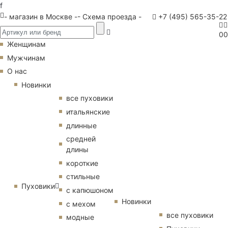
f
- магазин в Москве -
- Схема проезда -
+7 (495) 565-35-22
0
0
Женщинам
Мужчинам
О нас
Новинки
все пуховики
итальянские
длинные
средней
длины
короткие
стильные
Пуховики
с капюшоном
Новинки
с мехом
все пуховики
модные