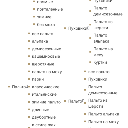
Пуховики
прямые
Пальто
приталенные
демисезонные
зимние
Пальто из
без меха
шерсти
Пуховики
все пальто
Пальто
альпака
альпака
демисезонные
Пальто на
меху
кашемировые
Куртки
шерстяные
пальто на меху
все пальто
парки
Пуховики
Пальто
классические
Пальто
демисезонные
итальянские
Пальто из
Пальто
зимние пальто
шерсти
длинные
Пальто альпака
двубортные
Пальто на меху
в стиле max