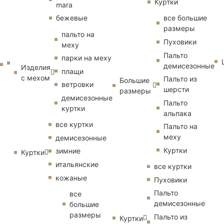
Куртки
mara
бежевые
все большие
размеры
пальто на
Пуховики
меху
Пальто
парки на меху
демисезонные
Изделия
плащи
с мехом
Пальто из
Большие
ветровки
шерсти
размеры
демисезонные
Пальто
куртки
альпака
все куртки
Пальто на
меху
демисезонные
Куртки
зимние
Куртки
итальянские
все куртки
кожаные
Пуховики
Пальто
все
демисезонные
большие
размеры
Пальто из
Куртки