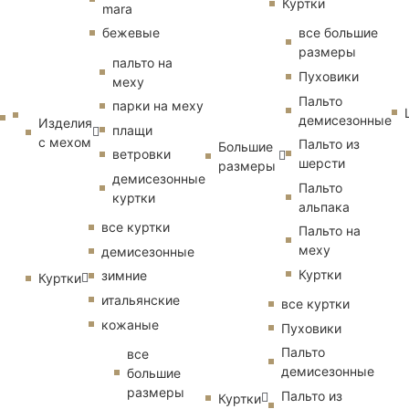
Куртки
mara
бежевые
все большие
размеры
пальто на
Пуховики
меху
Пальто
парки на меху
демисезонные
Изделия
плащи
с мехом
Пальто из
Большие
ветровки
шерсти
размеры
демисезонные
Пальто
куртки
альпака
все куртки
Пальто на
меху
демисезонные
Куртки
зимние
Куртки
итальянские
все куртки
кожаные
Пуховики
Пальто
все
демисезонные
большие
размеры
Пальто из
Куртки