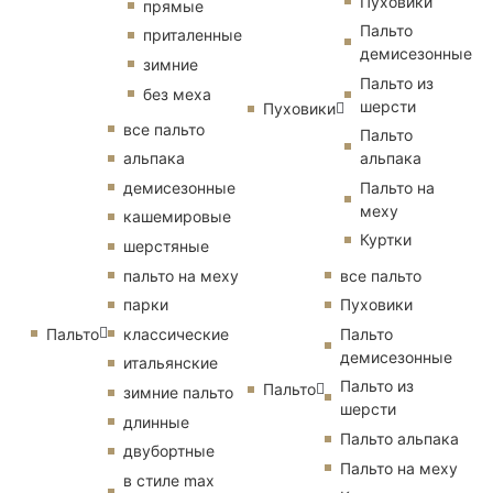
Пуховики
прямые
Пальто
приталенные
демисезонные
зимние
Пальто из
без меха
шерсти
Пуховики
все пальто
Пальто
альпака
альпака
демисезонные
Пальто на
меху
кашемировые
Куртки
шерстяные
пальто на меху
все пальто
парки
Пуховики
Пальто
классические
Пальто
демисезонные
итальянские
Пальто из
Пальто
зимние пальто
шерсти
длинные
Пальто альпака
двубортные
Пальто на меху
в стиле max