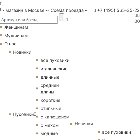
f
- магазин в Москве -
- Схема проезда -
+7 (495) 565-35-22
0
0
Женщинам
Мужчинам
О нас
Новинки
все пуховики
итальянские
длинные
средней
длины
короткие
стильные
Пуховики
с капюшоном
Новинки
с мехом
все пуховики
модные