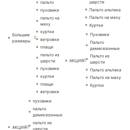
шерсти
пальто
Пальто альпака
пуховики
Пальто на меху
пальто на
меху
Куртки
куртки
Пуховики
Большие
ветровки
размеры
Пальто
плащи
демисезонные
пальто из
Пальто из
АКЦИЯ
шерсти
шерсти
пуховики
Пальто альпака
куртки
Пальто на меху
плащи
Куртки
ветровки
пуховики
пальто
демисезонные
пальто из
АКЦИЯ
шерсти