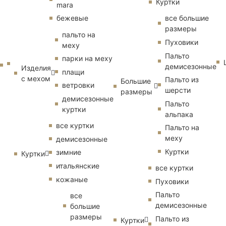
Куртки
mara
бежевые
все большие
размеры
пальто на
Пуховики
меху
Пальто
парки на меху
демисезонные
Изделия
плащи
с мехом
Пальто из
Большие
ветровки
шерсти
размеры
демисезонные
Пальто
куртки
альпака
все куртки
Пальто на
меху
демисезонные
Куртки
зимние
Куртки
итальянские
все куртки
кожаные
Пуховики
Пальто
все
демисезонные
большие
размеры
Пальто из
Куртки