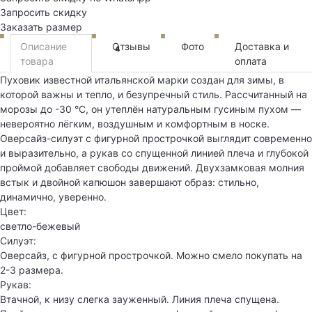
Запросить скидку
Заказать размер
Описание
Отзывы
Фото
Доставка и
4
товара
оплата
Пуховик известной итальянской марки создан для зимы, в
которой важны и тепло, и безупречный стиль. Рассчитанный на
морозы до -30 °C, он утеплён натуральным гусиным пухом —
невероятно лёгким, воздушным и комфортным в носке.
Оверсайз-силуэт с фигурной прострочкой выглядит современно
и выразительно, а рукав со спущенной линией плеча и глубокой
проймой добавляет свободы движений. Двухзамковая молния
встык и двойной капюшон завершают образ: стильно,
динамично, уверенно.
Цвет:
светло-бежевый
Силуэт:
Оверсайз, с фигурной прострочкой. Можно смело покупать на
2-3 размера.
Рукав:
Втачной, к низу слегка зауженный. Линия плеча спущена.