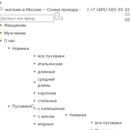
f
- магазин в Москве -
- Схема проезда -
+7 (495) 565-35-22
0
0
Женщинам
Мужчинам
О нас
Новинки
все пуховики
итальянские
длинные
средней
длины
короткие
стильные
Пуховики
с капюшоном
Новинки
с мехом
все пуховики
модные