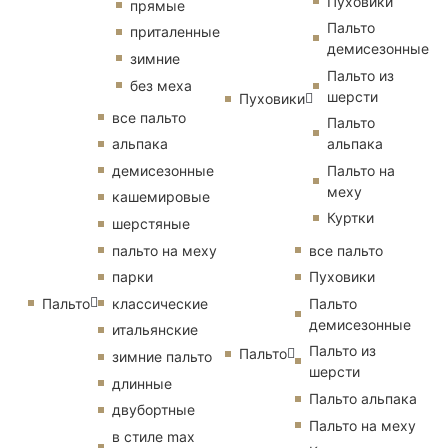
Пуховики
прямые
Пальто
приталенные
демисезонные
зимние
Пальто из
без меха
шерсти
Пуховики
все пальто
Пальто
альпака
альпака
демисезонные
Пальто на
меху
кашемировые
Куртки
шерстяные
пальто на меху
все пальто
парки
Пуховики
Пальто
классические
Пальто
демисезонные
итальянские
Пальто из
Пальто
зимние пальто
шерсти
длинные
Пальто альпака
двубортные
Пальто на меху
в стиле max