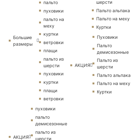
шерсти
пальто
Пальто альпака
пуховики
Пальто на меху
пальто на
меху
Куртки
куртки
Пуховики
Большие
ветровки
размеры
Пальто
плащи
демисезонные
пальто из
Пальто из
АКЦИЯ
шерсти
шерсти
пуховики
Пальто альпака
куртки
Пальто на меху
плащи
Куртки
ветровки
пуховики
пальто
демисезонные
пальто из
АКЦИЯ
шерсти