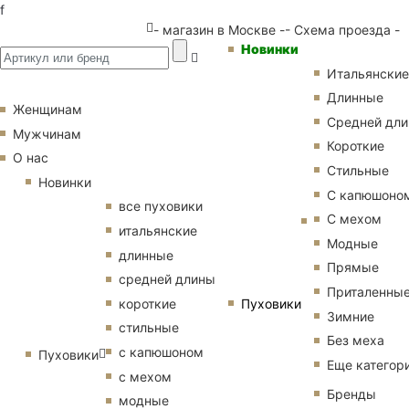
f
- магазин в Москве -
- Схема проезда -
Новинки
Итальянские
Длинные
Женщинам
Средней дл
Мужчинам
Короткие
О нас
Стильные
Новинки
С капюшоно
все пуховики
С мехом
итальянские
Модные
длинные
Прямые
средней длины
Приталенны
Пуховики
короткие
Зимние
стильные
Без меха
с капюшоном
Пуховики
Еще категор
с мехом
Бренды
модные