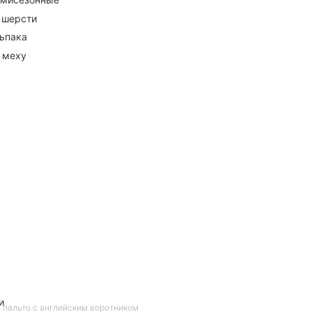
 шерсти
ьпака
 меху
и
пальто с английским воротником