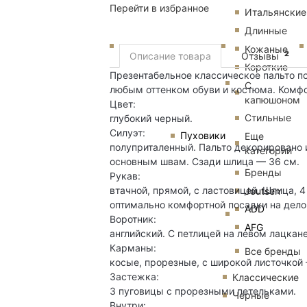
Перейти в избранное
Итальянские
Длинные
Кожаные
2
Описание товара
Отзывы
Короткие
Презентабельное классическое пальто по
С
любым оттенком обуви и костюма. Комфо
капюшоном
Цвет:
Стильные
глубокий черный.
Силуэт:
Пуховики
Еще
полуприталенный. Пальто декорировано и
категории
основным швам. Сзади шлица — 36 см.
Бренды
Рукав:
втачной, прямой, с ластовицей. Шлица, 
Joutsen
оптимально комфортной посадки на дело
ADD
Воротник:
AFG
английский. С петлицей на левом лацкане
Карманы:
Все бренды
косые, прорезные, с широкой листочкой 
Застежка:
Классические
3 пуговицы с прорезными петельками.
Черные
Внутри: