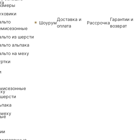
ra
азмеры
уховики
Доставка и
Гарантии и
альто
Шоурум
Рассрочка
оплата
возврат
емисезонные
альто из шерсти
альто альпака
альто на меху
уртки
и
емисезонные
еху
 шерсти
ьпака
 меху
ные
рии
емисезонные