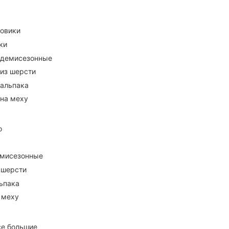
ховики
ки
 демисезонные
 из шерсти
 альпака
 на меху
о
емисезонные
 шерсти
ьпака
 меху
се большие