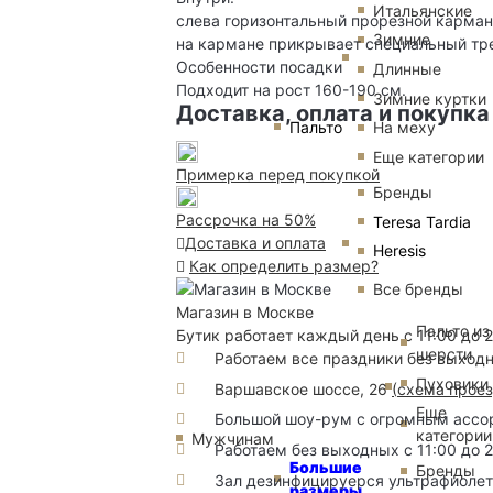
Итальянские
слева горизонтальный прорезной карман
Зимние
на кармане прикрывает специальный тр
Особенности посадки
Длинные
Подходит на рост 160-190 см.
Зимние куртки
Доставка, оплата и покупка
Пальто
На меху
Еще категории
Примерка перед покупкой
Бренды
Рассрочка на 50%
Teresa Tardia
Доставка и оплата
Heresis
Как определить размер?
Все бренды
Магазин в Москве
Пальто из
Бутик работает каждый день с 11:00 до 
шерсти
Работаем все праздники без выход
Пуховики
Варшавское шоссе, 26
(
схема прое
Еще
Большой шоу-рум с огромным ассорт
категории
Мужчинам
Работаем без выходных с 11:00 до 
Большие
Бренды
Зал дезинфицируерся ультрафиоле
размеры