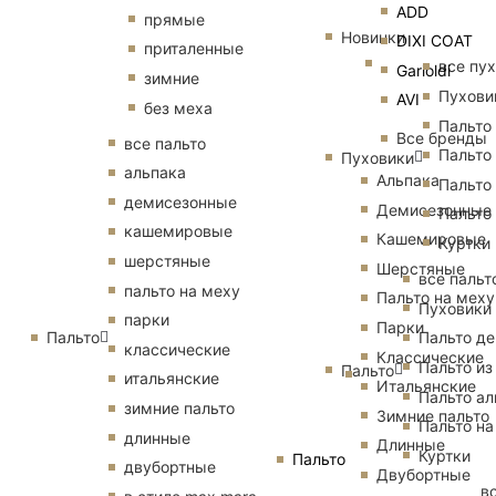
ADD
прямые
Новинки
DIXI COAT
приталенные
все пу
Garioldi
зимние
Пухови
AVI
без меха
Пальто
Все бренды
все пальто
Пальто
Пуховики
альпака
Альпака
Пальто
демисезонные
Демисезонные
Пальто
кашемировые
Кашемировые
Куртки
шерстяные
Шерстяные
все пальт
пальто на меху
Пальто на меху
Пуховики
парки
Парки
Пальто
Пальто д
классические
Классические
Пальто из
Пальто
итальянские
Итальянские
Пальто ал
зимние пальто
Зимние пальто
Пальто на
длинные
Длинные
Куртки
Пальто
двубортные
Двубортные
в