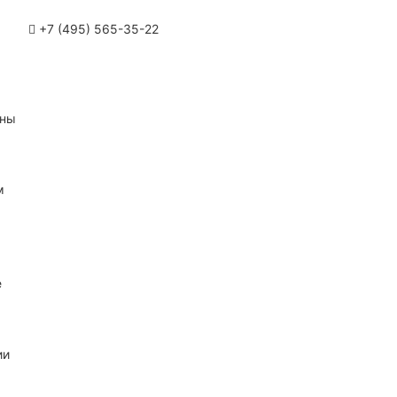
+7 (495) 565-35-22
ины
м
е
ии