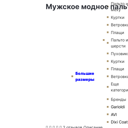
Пальто 
Мужское модное пальт
меху
Куртки
Ветровк
Плащи
Пальто и
шерсти
Пуховик
Куртки
Плащи
Большие
Ветровк
размеры
Еще
категор
Бренды
Garioldi
AVI
Dixi Coat
2 отзывов
Описание