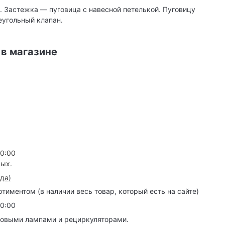
. Застежка — пуговица с навесной петелькой. Пуговицу
еугольный клапан.
 в магазине
20:00
ных.
зда
)
иментом (в наличии весь товар, который есть на сайте)
20:00
товыми лампами и рециркуляторами.