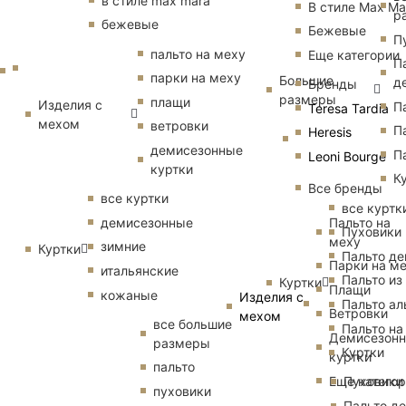
в стиле max mara
В стиле Max Ma
р
бежевые
Бежевые
П
пальто на меху
Еще категории
П
парки на меху
Большие
д
Бренды
размеры
плащи
Изделия с
П
Teresa Tardia
мехом
ветровки
П
Heresis
демисезонные
П
Leoni Bourge
куртки
К
Все бренды
все куртки
все куртк
Пальто на
демисезонные
Пуховики
меху
зимние
Куртки
Пальто д
Парки на м
итальянские
Пальто из
Куртки
Плащи
кожаные
Изделия с
Пальто ал
Ветровки
мехом
все большие
Пальто на
Демисезон
размеры
Куртки
куртки
пальто
Еще катего
Пуховики
пуховики
Пальто д