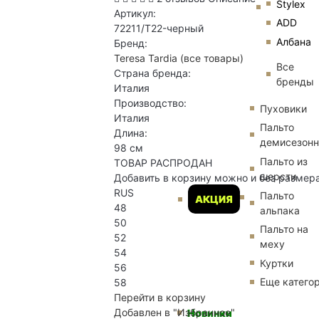
Stylex
Артикул:
ADD
72211/T22-черный
Албана
Бренд:
Teresa Tardia
(все товары)
Все
Страна бренда:
бренды
Италия
Производство:
Пуховики
Италия
Пальто
Длина:
демисезон
98 см
Пальто из
ТОВАР РАСПРОДАН
шерсти
Добавить в корзину можно и без размер
RUS
Пальто
АКЦИЯ
48
альпака
50
Пальто на
52
меху
54
Куртки
56
Еще катего
58
Перейти в корзину
Добавлен в "Избранное"
Новинки