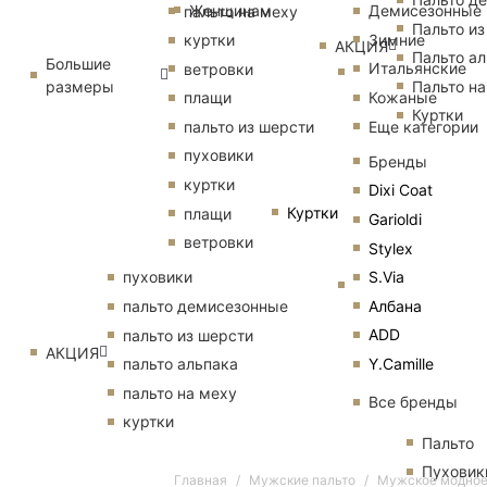
Женщинам
Демисезонные
пальто на меху
Пальто из
Зимние
куртки
АКЦИЯ
Пальто ал
Большие
Итальянские
ветровки
размеры
Пальто на
Кожаные
плащи
Куртки
Еще категории
пальто из шерсти
пуховики
Бренды
куртки
Dixi Coat
Куртки
плащи
Garioldi
ветровки
Stylex
S.Via
пуховики
Албана
пальто демисезонные
ADD
пальто из шерсти
АКЦИЯ
Y.Camille
пальто альпака
пальто на меху
Все бренды
куртки
Пальто
Пуховик
Главная
Мужские пальто
Мужское модное 