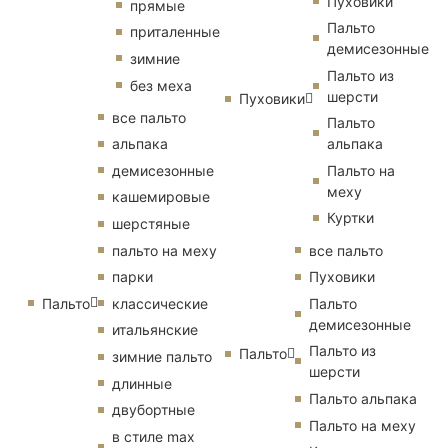
Пуховики
прямые
Пальто
приталенные
демисезонные
зимние
Пальто из
без меха
шерсти
Пуховики
все пальто
Пальто
альпака
альпака
демисезонные
Пальто на
меху
кашемировые
Куртки
шерстяные
пальто на меху
все пальто
парки
Пуховики
Пальто
классические
Пальто
демисезонные
итальянские
Пальто из
Пальто
зимние пальто
шерсти
длинные
Пальто альпака
двубортные
Пальто на меху
в стиле max