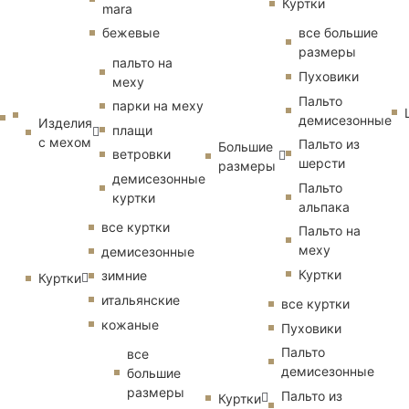
Куртки
mara
бежевые
все большие
размеры
пальто на
Пуховики
меху
Пальто
парки на меху
демисезонные
Изделия
плащи
с мехом
Пальто из
Большие
ветровки
шерсти
размеры
демисезонные
Пальто
куртки
альпака
все куртки
Пальто на
меху
демисезонные
Куртки
зимние
Куртки
итальянские
все куртки
кожаные
Пуховики
Пальто
все
демисезонные
большие
размеры
Пальто из
Куртки