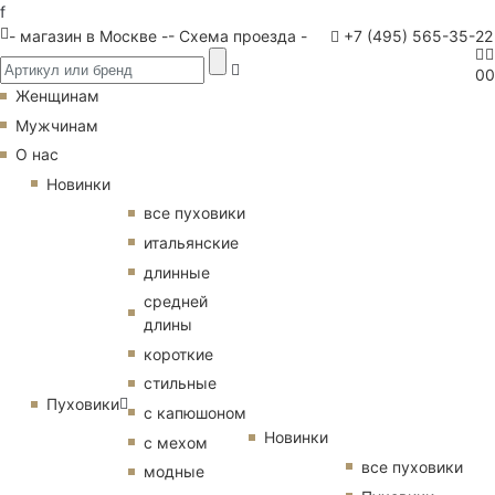
f
- магазин в Москве -
- Схема проезда -
+7 (495) 565-35-22
0
0
Женщинам
Мужчинам
О нас
Новинки
все пуховики
итальянские
длинные
средней
длины
короткие
стильные
Пуховики
с капюшоном
Новинки
с мехом
все пуховики
модные