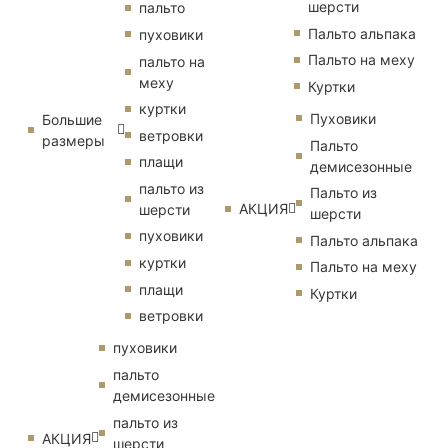
шерсти
пальто
Пальто альпака
пуховики
Пальто на меху
пальто на
меху
Куртки
куртки
Пуховики
Большие
ветровки
размеры
Пальто
плащи
демисезонные
пальто из
Пальто из
АКЦИЯ
шерсти
шерсти
пуховики
Пальто альпака
куртки
Пальто на меху
плащи
Куртки
ветровки
пуховики
пальто
демисезонные
пальто из
АКЦИЯ
шерсти