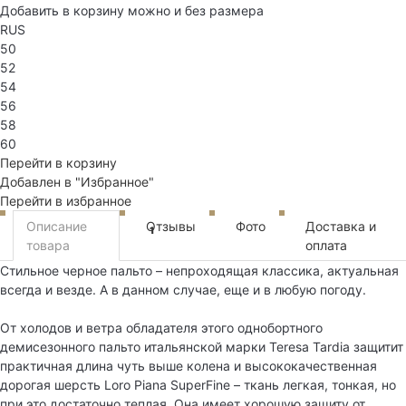
Добавить в корзину можно и без размера
RUS
50
52
54
56
58
60
Перейти в корзину
Добавлен в "Избранное"
Перейти в избранное
Описание
Отзывы
Фото
Доставка и
1
товара
оплата
Стильное черное пальто – непроходящая классика, актуальная
всегда и везде. А в данном случае, еще и в любую погоду.
От холодов и ветра обладателя этого однобортного
демисезонного пальто итальянской марки Teresa Tardia защитит
практичная длина чуть выше колена и высококачественная
дорогая шерсть Loro Piana SuperFine – ткань легкая, тонкая, но
при это достаточно теплая. Она имеет хорошую защиту от