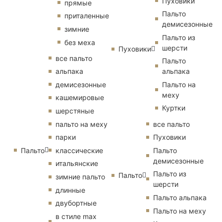
Пуховики
прямые
Пальто
приталенные
демисезонные
зимние
Пальто из
без меха
шерсти
Пуховики
все пальто
Пальто
альпака
альпака
демисезонные
Пальто на
меху
кашемировые
Куртки
шерстяные
пальто на меху
все пальто
парки
Пуховики
Пальто
классические
Пальто
демисезонные
итальянские
Пальто из
Пальто
зимние пальто
шерсти
длинные
Пальто альпака
двубортные
Пальто на меху
в стиле max