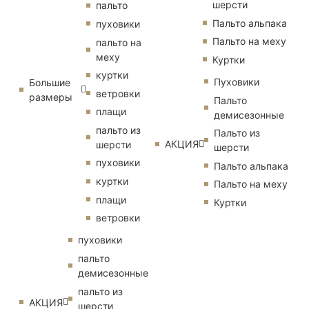
шерсти
пальто
Пальто альпака
пуховики
Пальто на меху
пальто на
меху
Куртки
куртки
Пуховики
Большие
ветровки
размеры
Пальто
плащи
демисезонные
пальто из
Пальто из
АКЦИЯ
шерсти
шерсти
пуховики
Пальто альпака
куртки
Пальто на меху
плащи
Куртки
ветровки
пуховики
пальто
демисезонные
пальто из
АКЦИЯ
шерсти