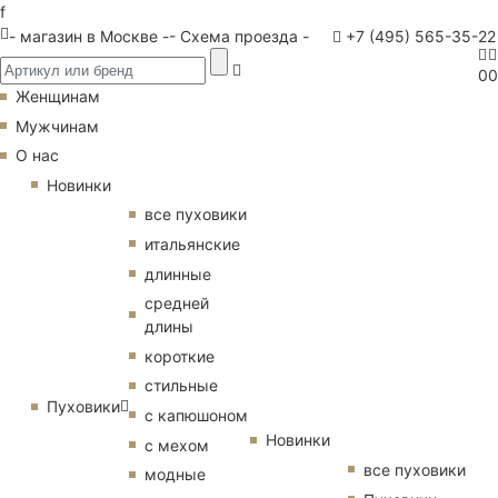
f
- магазин в Москве -
- Схема проезда -
+7 (495) 565-35-22
0
0
Женщинам
Мужчинам
О нас
Новинки
все пуховики
итальянские
длинные
средней
длины
короткие
стильные
Пуховики
с капюшоном
Новинки
с мехом
все пуховики
модные