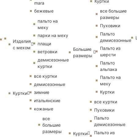
Куртки
mara
бежевые
все большие
размеры
пальто на
Пуховики
меху
Пальто
парки на меху
демисезонные
Изделия
плащи
с мехом
Пальто из
Большие
ветровки
шерсти
размеры
демисезонные
Пальто
куртки
альпака
все куртки
Пальто на
меху
демисезонные
Куртки
зимние
Куртки
итальянские
все куртки
кожаные
Пуховики
Пальто
все
демисезонные
большие
размеры
Пальто из
Куртки