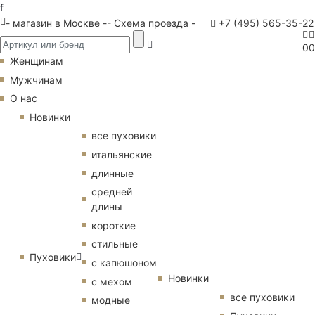
f
- магазин в Москве -
- Схема проезда -
+7 (495) 565-35-22
0
0
Женщинам
Мужчинам
О нас
Новинки
все пуховики
итальянские
длинные
средней
длины
короткие
стильные
Пуховики
с капюшоном
Новинки
с мехом
все пуховики
модные