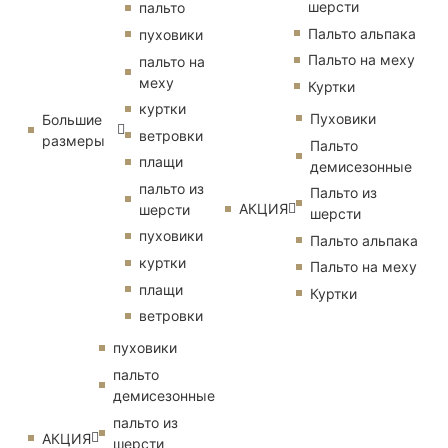
шерсти
пальто
Пальто альпака
пуховики
Пальто на меху
пальто на
меху
Куртки
куртки
Пуховики
Большие
ветровки
размеры
Пальто
плащи
демисезонные
пальто из
Пальто из
АКЦИЯ
шерсти
шерсти
пуховики
Пальто альпака
куртки
Пальто на меху
плащи
Куртки
ветровки
пуховики
пальто
демисезонные
пальто из
АКЦИЯ
шерсти