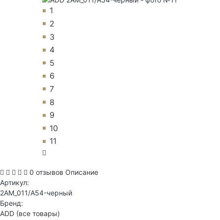
1
2
3
4
5
6
7
8
9
10
11
0 отзывов
Описание
Артикул:
2AM_011/A54-черный
Бренд:
ADD
(все товары)