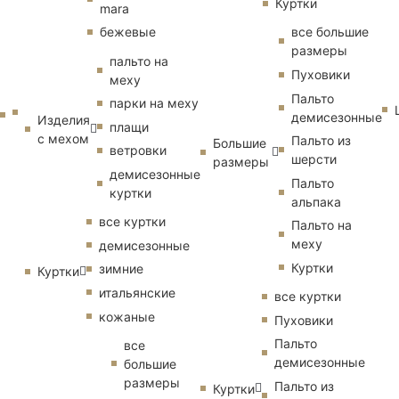
Куртки
mara
бежевые
все большие
размеры
пальто на
Пуховики
меху
Пальто
парки на меху
демисезонные
Изделия
плащи
с мехом
Пальто из
Большие
ветровки
шерсти
размеры
демисезонные
Пальто
куртки
альпака
все куртки
Пальто на
меху
демисезонные
Куртки
зимние
Куртки
итальянские
все куртки
кожаные
Пуховики
Пальто
все
демисезонные
большие
размеры
Пальто из
Куртки