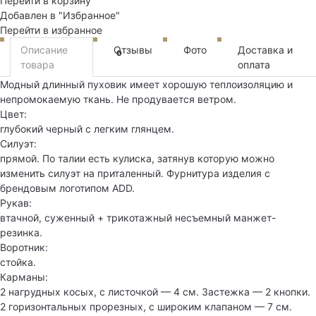
Перейти в корзину
Добавлен в "Избранное"
Перейти в избранное
Описание
Отзывы
Фото
Доставка и
0
товара
оплата
Модный длинный пуховик имеет хорошую теплоизоляцию и
непромокаемую ткань. Не продувается ветром.
Цвет:
глубокий черный с легким глянцем.
Силуэт:
прямой. По талии есть кулиска, затянув которую можно
изменить силуэт на приталенный. Фурнитура изделия с
брендовым логотипом ADD.
Рукав:
втачной, суженный + трикотажный несъемный манжет-
резинка.
Воротник:
стойка.
Карманы:
2 нагрудных косых, с листочкой — 4 см. Застежка — 2 кнопки.
2 горизонтальных прорезных, с широким клапаном — 7 см.