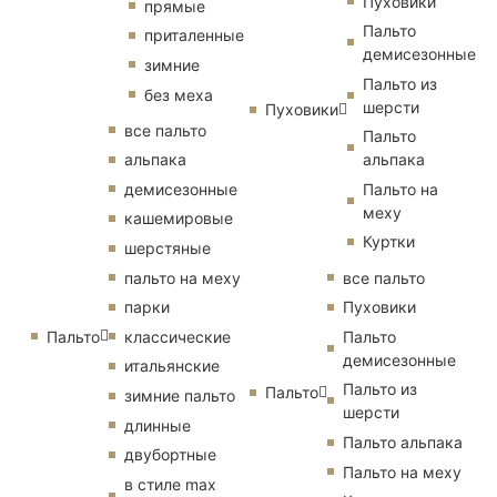
Пуховики
прямые
Пальто
приталенные
демисезонные
зимние
Пальто из
без меха
шерсти
Пуховики
все пальто
Пальто
альпака
альпака
демисезонные
Пальто на
меху
кашемировые
Куртки
шерстяные
пальто на меху
все пальто
парки
Пуховики
Пальто
классические
Пальто
демисезонные
итальянские
Пальто из
Пальто
зимние пальто
шерсти
длинные
Пальто альпака
двубортные
Пальто на меху
в стиле max