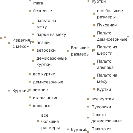
Куртки
mara
бежевые
все большие
размеры
пальто на
Пуховики
меху
Пальто
парки на меху
демисезонные
Изделия
плащи
с мехом
Пальто из
Большие
ветровки
шерсти
размеры
демисезонные
Пальто
куртки
альпака
все куртки
Пальто на
меху
демисезонные
Куртки
зимние
Куртки
итальянские
все куртки
кожаные
Пуховики
Пальто
все
демисезонные
большие
размеры
Пальто из
Куртки