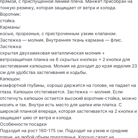
прямой, с приспущенной линией плеча. Манжет присобран на
тонкую резинку, которая защищает от ветра и холода.
Воротник:
стойка.
Карманы:
косые, прорезные, с пристроченным узким клапаном.
Застежка — молния. Внутренняя ткань кармана — флис.
Застежка:
скрытая двухзамковая металлическая молния +
ветрозащитная планка на 6 скрытых кнопках + 2 кнопки для
застегивания капюшона. Молния не доходит до края изделия 23
см для удобства застегивания и ходьбы.
Капюшон:
комфортной глубины, хорошо держится на голове, не падает на
глаза. Капюшон отстегивается. Застежка — молния. Если
отстегнуть капюшон остается высокий воротник-стойка, можно
носить и так. Внутри есть место для шапки или платка. С
широкой планкой впереди, которая застегивается на 2 кнопки и
защищает шею от ветра и холода.
Особенности посадки
Подходит на рост 160-175 см. Подходит на узкие и средние
плечи, на любой объем предплечья. Хорошо сядет на