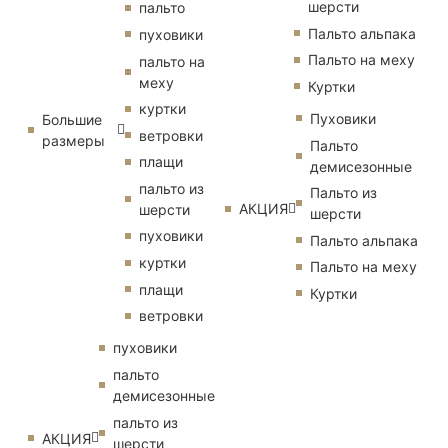
шерсти
пальто
Пальто альпака
пуховики
Пальто на меху
пальто на
меху
Куртки
куртки
Пуховики
Большие
ветровки
размеры
Пальто
плащи
демисезонные
пальто из
Пальто из
АКЦИЯ
шерсти
шерсти
пуховики
Пальто альпака
куртки
Пальто на меху
плащи
Куртки
ветровки
пуховики
пальто
демисезонные
пальто из
АКЦИЯ
шерсти