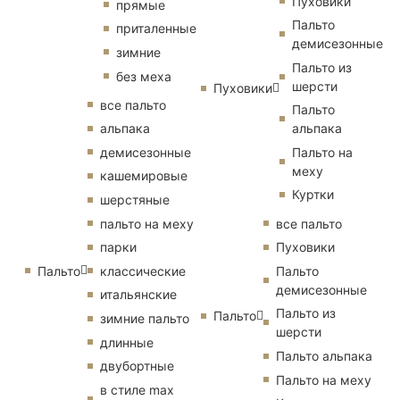
Пуховики
прямые
Пальто
приталенные
демисезонные
зимние
Пальто из
без меха
шерсти
Пуховики
все пальто
Пальто
альпака
альпака
демисезонные
Пальто на
меху
кашемировые
Куртки
шерстяные
пальто на меху
все пальто
парки
Пуховики
Пальто
классические
Пальто
демисезонные
итальянские
Пальто из
Пальто
зимние пальто
шерсти
длинные
Пальто альпака
двубортные
Пальто на меху
в стиле max