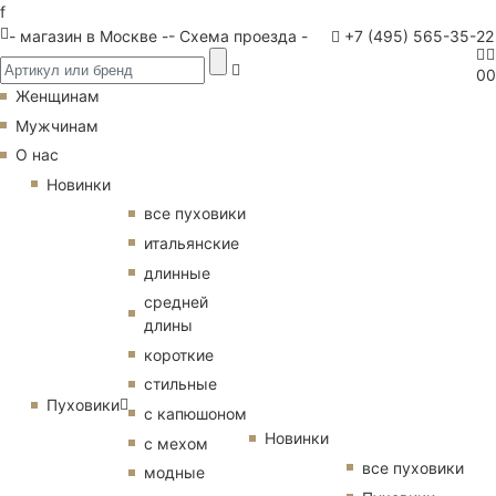
f
- магазин в Москве -
- Схема проезда -
+7 (495) 565-35-22
0
0
Женщинам
Мужчинам
О нас
Новинки
все пуховики
итальянские
длинные
средней
длины
короткие
стильные
Пуховики
с капюшоном
Новинки
с мехом
все пуховики
модные