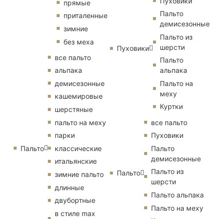
Пуховики
прямые
Пальто
приталенные
демисезонные
зимние
Пальто из
без меха
шерсти
Пуховики
все пальто
Пальто
альпака
альпака
демисезонные
Пальто на
меху
кашемировые
Куртки
шерстяные
пальто на меху
все пальто
парки
Пуховики
Пальто
классические
Пальто
демисезонные
итальянские
Пальто из
Пальто
зимние пальто
шерсти
длинные
Пальто альпака
двубортные
Пальто на меху
в стиле max