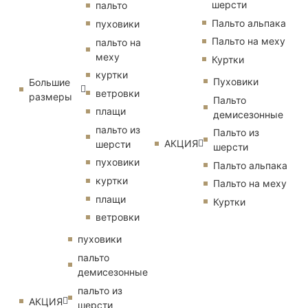
шерсти
пальто
Пальто альпака
пуховики
Пальто на меху
пальто на
меху
Куртки
куртки
Пуховики
Большие
ветровки
размеры
Пальто
плащи
демисезонные
пальто из
Пальто из
АКЦИЯ
шерсти
шерсти
пуховики
Пальто альпака
куртки
Пальто на меху
плащи
Куртки
ветровки
пуховики
пальто
демисезонные
пальто из
АКЦИЯ
шерсти