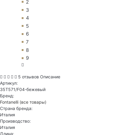
2
3
4
5
6
7
8
9
5 отзывов
Описание
Артикул:
35T571/F04-бежевый
Бренд:
Fontanelli
(все товары)
Страна бренда:
Италия
Производство:
Италия
Длина: