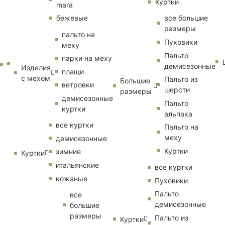
Куртки
mara
бежевые
все большие
размеры
пальто на
Пуховики
меху
Пальто
парки на меху
демисезонные
Изделия
плащи
с мехом
Пальто из
Большие
ветровки
шерсти
размеры
демисезонные
Пальто
куртки
альпака
все куртки
Пальто на
меху
демисезонные
Куртки
зимние
Куртки
итальянские
все куртки
кожаные
Пуховики
Пальто
все
демисезонные
большие
размеры
Пальто из
Куртки