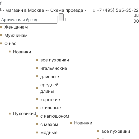
f
- магазин в Москве -
- Схема проезда -
+7 (495) 565-35-22
0
0
Женщинам
Мужчинам
О нас
Новинки
все пуховики
итальянские
длинные
средней
длины
короткие
стильные
Пуховики
с капюшоном
Новинки
с мехом
все пуховики
модные