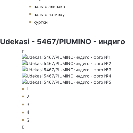
пальто альпака
пальто на меху
куртки
Udekasi - 5467/PIUMINO - индиго
1
2
3
4
5