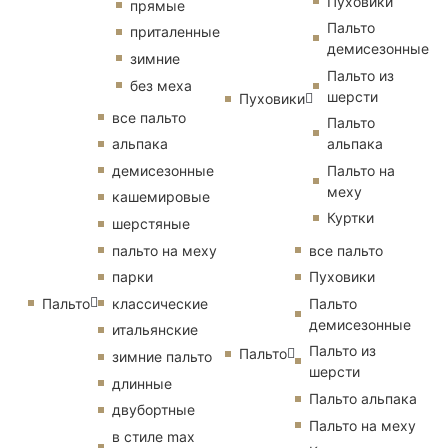
Пуховики
прямые
Пальто
приталенные
демисезонные
зимние
Пальто из
без меха
шерсти
Пуховики
все пальто
Пальто
альпака
альпака
демисезонные
Пальто на
меху
кашемировые
Куртки
шерстяные
пальто на меху
все пальто
парки
Пуховики
Пальто
классические
Пальто
демисезонные
итальянские
Пальто из
Пальто
зимние пальто
шерсти
длинные
Пальто альпака
двубортные
Пальто на меху
в стиле max