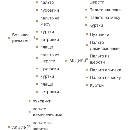
шерсти
пальто
Пальто альпака
пуховики
Пальто на меху
пальто на
меху
Куртки
куртки
Пуховики
Большие
ветровки
размеры
Пальто
плащи
демисезонные
пальто из
Пальто из
АКЦИЯ
шерсти
шерсти
пуховики
Пальто альпака
куртки
Пальто на меху
плащи
Куртки
ветровки
пуховики
пальто
демисезонные
пальто из
АКЦИЯ
шерсти