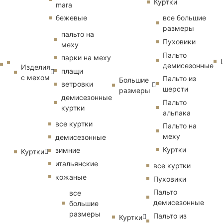
Куртки
mara
бежевые
все большие
размеры
пальто на
Пуховики
меху
Пальто
парки на меху
демисезонные
Изделия
плащи
с мехом
Пальто из
Большие
ветровки
шерсти
размеры
демисезонные
Пальто
куртки
альпака
все куртки
Пальто на
меху
демисезонные
Куртки
зимние
Куртки
итальянские
все куртки
кожаные
Пуховики
Пальто
все
демисезонные
большие
размеры
Пальто из
Куртки