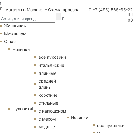
f
- магазин в Москве -
- Схема проезда -
+7 (495) 565-35-22
0
0
Женщинам
Мужчинам
О нас
Новинки
все пуховики
итальянские
длинные
средней
длины
короткие
стильные
Пуховики
с капюшоном
Новинки
с мехом
все пуховики
модные