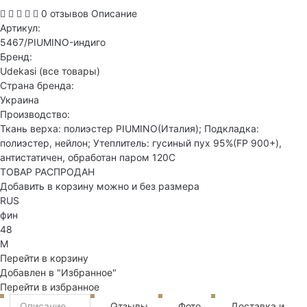
0 отзывов
Описание
Артикул:
5467/PIUMINO-индиго
Бренд:
Udekasi
(все товары)
Страна бренда:
Украина
Производство:
Ткань верха: полиэстер PIUMINO(Италия); Подкладка:
полиэстер, нейлон; Утеплитель: гусиный пух 95%(FP 900+),
антистатичен, обработан паром 120С
ТОВАР РАСПРОДАН
Добавить в корзину можно и без размера
RUS
фин
48
M
Перейти в корзину
Добавлен в "Избранное"
Перейти в избранное
Описание
Отзывы
Фото
Доставка и