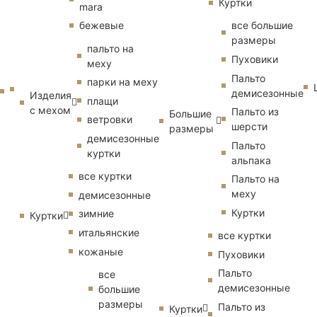
Куртки
mara
бежевые
все большие
размеры
пальто на
Пуховики
меху
Пальто
парки на меху
демисезонные
Изделия
плащи
с мехом
Пальто из
Большие
ветровки
шерсти
размеры
демисезонные
Пальто
куртки
альпака
все куртки
Пальто на
меху
демисезонные
Куртки
зимние
Куртки
итальянские
все куртки
кожаные
Пуховики
Пальто
все
демисезонные
большие
размеры
Пальто из
Куртки