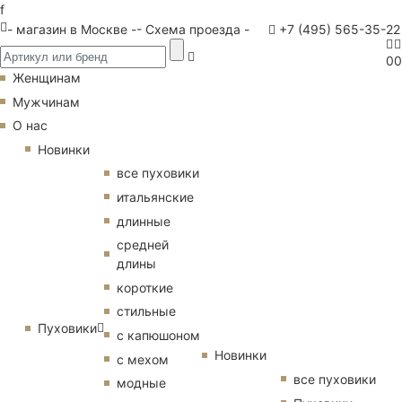
f
- магазин в Москве -
- Схема проезда -
+7 (495) 565-35-22
0
0
Женщинам
Мужчинам
О нас
Новинки
все пуховики
итальянские
длинные
средней
длины
короткие
стильные
Пуховики
с капюшоном
Новинки
с мехом
все пуховики
модные