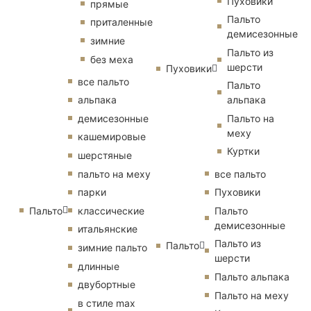
Пуховики
прямые
Пальто
приталенные
демисезонные
зимние
Пальто из
без меха
шерсти
Пуховики
все пальто
Пальто
альпака
альпака
демисезонные
Пальто на
меху
кашемировые
Куртки
шерстяные
пальто на меху
все пальто
парки
Пуховики
Пальто
классические
Пальто
демисезонные
итальянские
Пальто из
Пальто
зимние пальто
шерсти
длинные
Пальто альпака
двубортные
Пальто на меху
в стиле max