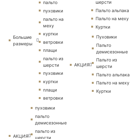
шерсти
пальто
Пальто альпака
пуховики
Пальто на меху
пальто на
меху
Куртки
куртки
Пуховики
Большие
ветровки
размеры
Пальто
плащи
демисезонные
пальто из
Пальто из
АКЦИЯ
шерсти
шерсти
пуховики
Пальто альпака
куртки
Пальто на меху
плащи
Куртки
ветровки
пуховики
пальто
демисезонные
пальто из
АКЦИЯ
шерсти