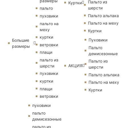
размеры
Пальто из
Куртки
шерсти
пальто
Пальто альпака
пуховики
Пальто на меху
пальто на
меху
Куртки
куртки
Пуховики
Большие
ветровки
размеры
Пальто
плащи
демисезонные
пальто из
Пальто из
АКЦИЯ
шерсти
шерсти
пуховики
Пальто альпака
куртки
Пальто на меху
плащи
Куртки
ветровки
пуховики
пальто
демисезонные
пальто из