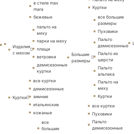
в стиле max
Куртки
mara
бежевые
все большие
размеры
пальто на
Пуховики
меху
Пальто
парки на меху
демисезонные
Изделия
плащи
с мехом
Пальто из
Большие
ветровки
шерсти
размеры
демисезонные
Пальто
куртки
альпака
все куртки
Пальто на
меху
демисезонные
Куртки
зимние
Куртки
итальянские
все куртки
кожаные
Пуховики
Пальто
все
демисезонные
большие