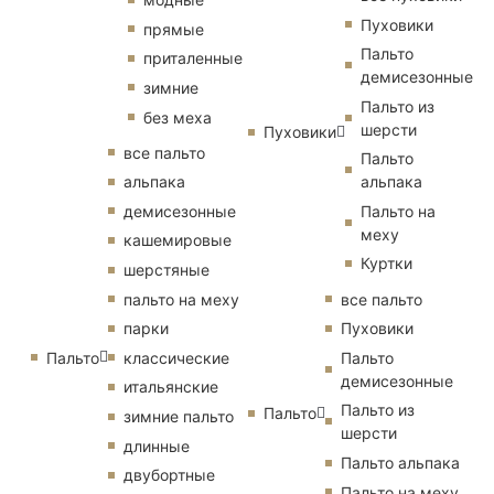
Пуховики
прямые
Пальто
приталенные
демисезонные
зимние
Пальто из
без меха
шерсти
Пуховики
все пальто
Пальто
альпака
альпака
демисезонные
Пальто на
меху
кашемировые
Куртки
шерстяные
пальто на меху
все пальто
парки
Пуховики
Пальто
классические
Пальто
демисезонные
итальянские
Пальто из
Пальто
зимние пальто
шерсти
длинные
Пальто альпака
двубортные
Пальто на меху