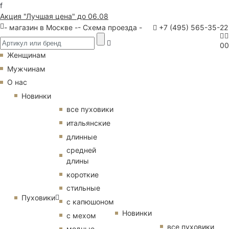
f
Акция "Лучшая цена" до 06.08
- магазин в Москве -
- Схема проезда -
+7 (495) 565-35-22
0
0
Женщинам
Мужчинам
О нас
Новинки
все пуховики
итальянские
длинные
средней
длины
короткие
стильные
Пуховики
с капюшоном
Новинки
с мехом
все пуховики
модные