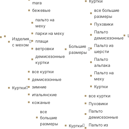
Куртки
mara
бежевые
все большие
размеры
пальто на
Пуховики
меху
Пальто
парки на меху
демисезонные
Изделия
плащи
с мехом
Пальто из
Большие
ветровки
шерсти
размеры
демисезонные
Пальто
куртки
альпака
все куртки
Пальто на
меху
демисезонные
Куртки
зимние
Куртки
итальянские
все куртки
кожаные
Пуховики
Пальто
все
демисезонные
большие
размеры
Пальто из
Куртки