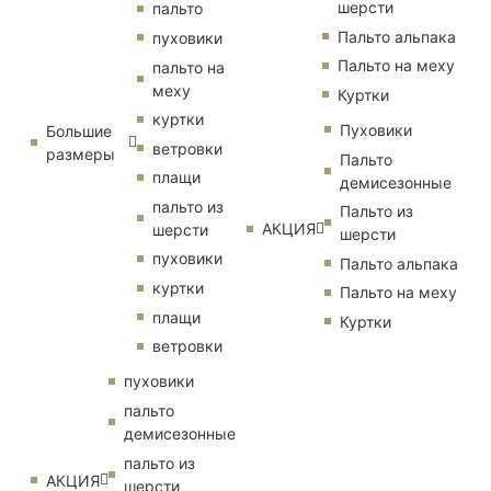
шерсти
пальто
Пальто альпака
пуховики
Пальто на меху
пальто на
меху
Куртки
куртки
Пуховики
Большие
ветровки
размеры
Пальто
плащи
демисезонные
пальто из
Пальто из
АКЦИЯ
шерсти
шерсти
пуховики
Пальто альпака
куртки
Пальто на меху
плащи
Куртки
ветровки
пуховики
пальто
демисезонные
пальто из
АКЦИЯ
шерсти