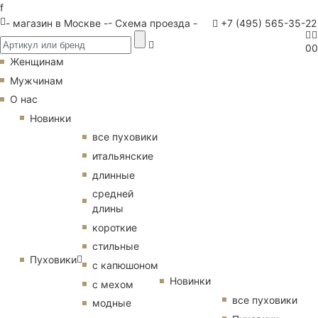
f
- магазин в Москве -
- Схема проезда -
+7 (495) 565-35-22
0
0
Женщинам
Мужчинам
О нас
Новинки
все пуховики
итальянские
длинные
средней
длины
короткие
стильные
Пуховики
с капюшоном
Новинки
с мехом
все пуховики
модные