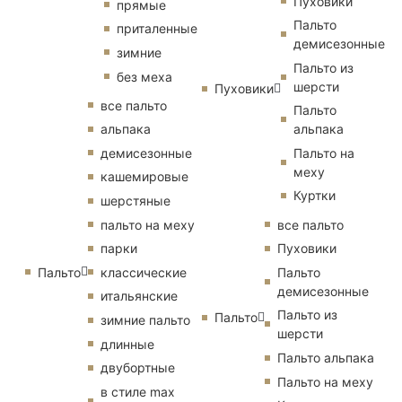
Пуховики
прямые
Пальто
приталенные
демисезонные
зимние
Пальто из
без меха
шерсти
Пуховики
все пальто
Пальто
альпака
альпака
демисезонные
Пальто на
меху
кашемировые
Куртки
шерстяные
пальто на меху
все пальто
парки
Пуховики
Пальто
классические
Пальто
демисезонные
итальянские
Пальто из
Пальто
зимние пальто
шерсти
длинные
Пальто альпака
двубортные
Пальто на меху
в стиле max