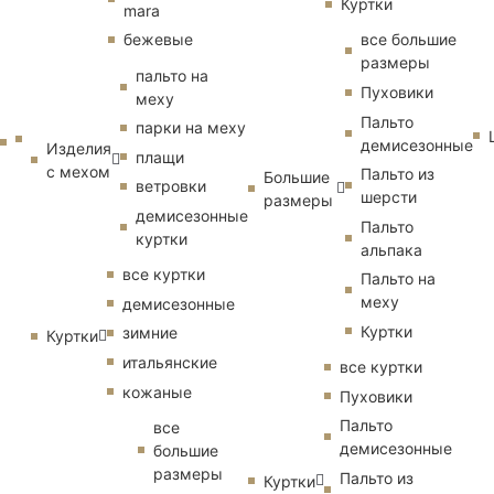
Куртки
mara
бежевые
все большие
размеры
пальто на
Пуховики
меху
Пальто
парки на меху
демисезонные
Изделия
плащи
с мехом
Пальто из
Большие
ветровки
шерсти
размеры
демисезонные
Пальто
куртки
альпака
все куртки
Пальто на
меху
демисезонные
Куртки
зимние
Куртки
итальянские
все куртки
кожаные
Пуховики
Пальто
все
демисезонные
большие
размеры
Пальто из
Куртки