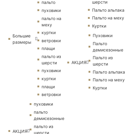
шерсти
пальто
Пальто альпака
пуховики
Пальто на меху
пальто на
меху
Куртки
куртки
Пуховики
Большие
ветровки
размеры
Пальто
плащи
демисезонные
пальто из
Пальто из
АКЦИЯ
шерсти
шерсти
пуховики
Пальто альпака
куртки
Пальто на меху
плащи
Куртки
ветровки
пуховики
пальто
демисезонные
пальто из
АКЦИЯ
шерсти