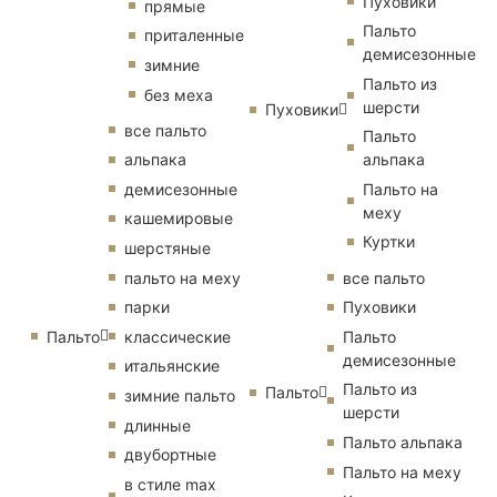
Пуховики
прямые
Пальто
приталенные
демисезонные
зимние
Пальто из
без меха
шерсти
Пуховики
все пальто
Пальто
альпака
альпака
демисезонные
Пальто на
меху
кашемировые
Куртки
шерстяные
пальто на меху
все пальто
парки
Пуховики
Пальто
классические
Пальто
демисезонные
итальянские
Пальто из
Пальто
зимние пальто
шерсти
длинные
Пальто альпака
двубортные
Пальто на меху
в стиле max