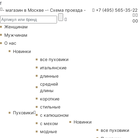
f
- магазин в Москве -
- Схема проезда -
+7 (495) 565-35-22
0
0
Женщинам
Мужчинам
О нас
Новинки
все пуховики
итальянские
длинные
средней
длины
короткие
стильные
Пуховики
с капюшоном
Новинки
с мехом
все пуховики
модные