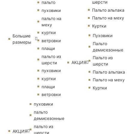
шерсти
пальто
Пальто альпака
пуховики
Пальто на меху
пальто на
меху
Куртки
куртки
Пуховики
Большие
ветровки
размеры
Пальто
плащи
демисезонные
пальто из
Пальто из
АКЦИЯ
шерсти
шерсти
пуховики
Пальто альпака
куртки
Пальто на меху
плащи
Куртки
ветровки
пуховики
пальто
демисезонные
пальто из
АКЦИЯ
шерсти