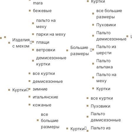
Куртки
mara
бежевые
все большие
размеры
пальто на
Пуховики
меху
Пальто
парки на меху
демисезонные
Изделия
плащи
с мехом
Пальто из
Большие
ветровки
шерсти
размеры
демисезонные
Пальто
куртки
альпака
все куртки
Пальто на
меху
демисезонные
Куртки
зимние
Куртки
итальянские
все куртки
кожаные
Пуховики
Пальто
все
демисезонные
большие
размеры
Пальто из
Куртки