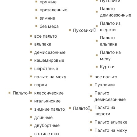
Пуховики
прямые
Пальто
приталенные
демисезонные
зимние
Пальто из
без меха
шерсти
Пуховики
все пальто
Пальто
альпака
альпака
демисезонные
Пальто на
меху
кашемировые
Куртки
шерстяные
пальто на меху
все пальто
парки
Пуховики
Пальто
классические
Пальто
демисезонные
итальянские
Пальто из
Пальто
зимние пальто
шерсти
длинные
Пальто альпака
двубортные
Пальто на меху
в стиле max