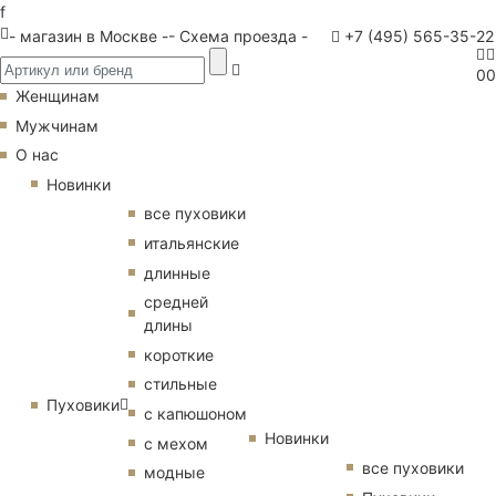
f
- магазин в Москве -
- Схема проезда -
+7 (495) 565-35-22
0
0
Женщинам
Мужчинам
О нас
Новинки
все пуховики
итальянские
длинные
средней
длины
короткие
стильные
Пуховики
с капюшоном
Новинки
с мехом
все пуховики
модные