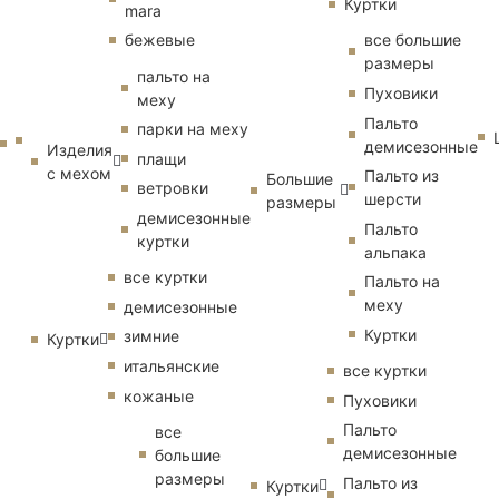
Куртки
mara
бежевые
все большие
размеры
пальто на
Пуховики
меху
Пальто
парки на меху
демисезонные
Изделия
плащи
с мехом
Пальто из
Большие
ветровки
шерсти
размеры
демисезонные
Пальто
куртки
альпака
все куртки
Пальто на
меху
демисезонные
Куртки
зимние
Куртки
итальянские
все куртки
кожаные
Пуховики
Пальто
все
демисезонные
большие
размеры
Пальто из
Куртки