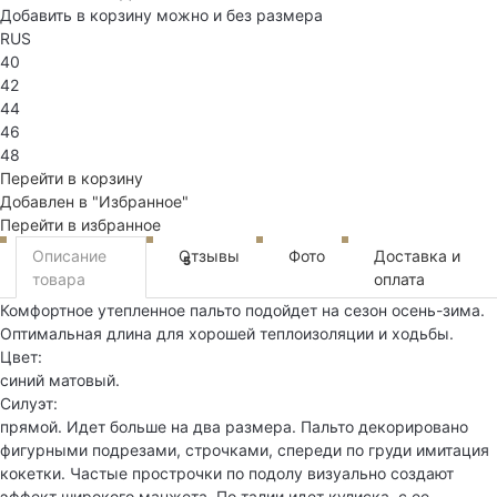
Добавить в корзину можно и без размера
RUS
40
42
44
46
48
Перейти в корзину
Добавлен в "Избранное"
Перейти в избранное
Описание
Отзывы
Фото
Доставка и
5
товара
оплата
Комфортное утепленное пальто подойдет на сезон осень-зима.
Оптимальная длина для хорошей теплоизоляции и ходьбы.
Цвет:
синий матовый.
Силуэт:
прямой. Идет больше на два размера. Пальто декорировано
фигурными подрезами, строчками, спереди по груди имитация
кокетки. Частые прострочки по подолу визуально создают
эффект широкого манжета. По талии идет кулиска, с ее