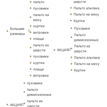
шерсти
пальто
Пальто альпака
пуховики
Пальто на меху
пальто на
меху
Куртки
куртки
Пуховики
Большие
ветровки
размеры
Пальто
плащи
демисезонные
пальто из
Пальто из
АКЦИЯ
шерсти
шерсти
пуховики
Пальто альпака
куртки
Пальто на меху
плащи
Куртки
ветровки
пуховики
пальто
демисезонные
пальто из
АКЦИЯ
шерсти