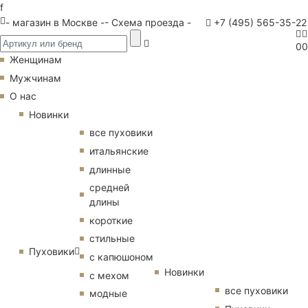
f
- магазин в Москве -
- Схема проезда -
+7 (495) 565-35-22
0
0
Женщинам
Мужчинам
О нас
Новинки
все пуховики
итальянские
длинные
средней
длины
короткие
стильные
Пуховики
с капюшоном
Новинки
с мехом
все пуховики
модные