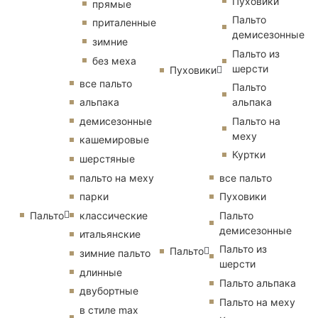
Пуховики
прямые
Пальто
приталенные
демисезонные
зимние
Пальто из
без меха
шерсти
Пуховики
все пальто
Пальто
альпака
альпака
демисезонные
Пальто на
меху
кашемировые
Куртки
шерстяные
пальто на меху
все пальто
парки
Пуховики
Пальто
классические
Пальто
демисезонные
итальянские
Пальто из
Пальто
зимние пальто
шерсти
длинные
Пальто альпака
двубортные
Пальто на меху
в стиле max