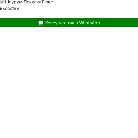
ььооотьь
Консультация в WhatsApp