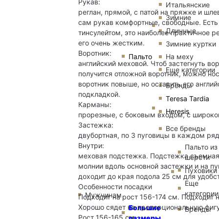
Рукав:
Итальянские
реглан, прямой, с патой на пряжке и шл
Зимние
сам рукав комфортные, свободные. Есть
Длинные
тинсулейтом, это наиболее практичное ре
его очень жестким.
Зимние куртки
Воротник:
Пальто
На меху
английский меховой. Чтоб застегнуть вор
Еще категории
получится отложной воротник, можно нос
воротник повыше, но оставить его англи
Бренды
подкладкой.
Teresa Tardia
Карманы:
Heresis
прорезные, с боковым входом, с широко
Застежка:
Все бренды
двубортная, по 3 пуговицы в каждом ряд
Внутри:
Пальто из
меховая подстежка. Подстежка съемная,
шерсти
молнии вдоль основной застежки и на пу
Пуховики
доходит до края подола 25 см для удобс
Еще
Особенности посадки
категории
Мужчинам
Подходит на рост 156-174 см. Подходит 
Хорошо сядет на пропорциональную фиг
Большие
Бренды
Рост 156-165 см
размеры