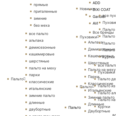
ADD
прямые
Новинки
DIXI COAT
приталенные
все пу
Garioldi
зимние
Пухови
AVI
без меха
Пальто
Все бренды
все пальто
Пальто
Пуховики
альпака
Альпака
Пальто
демисезонные
Демисезонные
Пальто
кашемировые
Кашемировые
Куртки
шерстяные
Шерстяные
все пальт
пальто на меху
Пальто на меху
Пуховики
парки
Парки
Пальто
Пальто д
классические
Классические
Пальто из
Пальто
итальянские
Итальянские
Пальто ал
зимние пальто
Зимние пальто
Пальто на
длинные
Длинные
Куртки
Пальто
двубортные
Двубортные
в