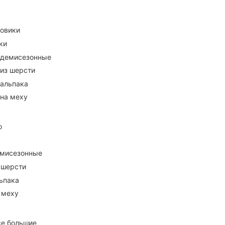
ховики
ки
 демисезонные
 из шерсти
 альпака
 на меху
о
емисезонные
 шерсти
ьпака
 меху
се большие