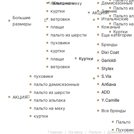
Женщинам
Демисезонные
пальто на меху
Пальто из
Зимние
куртки
АКЦИЯ
Пальто ал
Большие
Итальянские
ветровки
размеры
Пальто на
Кожаные
плащи
Куртки
Еще категории
пальто из шерсти
пуховики
Бренды
куртки
Dixi Coat
Куртки
плащи
Garioldi
ветровки
Stylex
S.Via
пуховики
Албана
пальто демисезонные
ADD
пальто из шерсти
АКЦИЯ
Y.Camille
пальто альпака
пальто на меху
Все бренды
куртки
Пальто
Пуховик
Главная
На меху
Пальто
Длинное женск