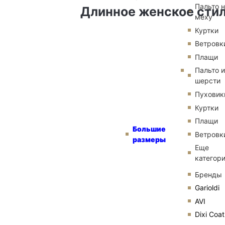
Пальто 
Длинное женское стил
меху
Куртки
Ветровк
Плащи
Пальто и
шерсти
Пуховик
Куртки
Плащи
Большие
Ветровк
размеры
Еще
категор
Бренды
Garioldi
AVI
Dixi Coat