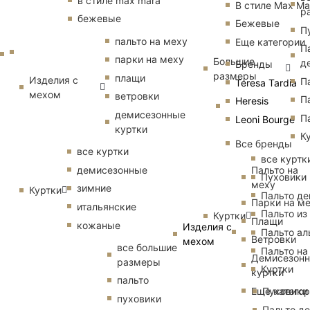
в стиле max mara
В стиле Max Ma
р
бежевые
Бежевые
П
пальто на меху
Еще категории
П
парки на меху
Большие
д
Бренды
размеры
плащи
Изделия с
П
Teresa Tardia
мехом
ветровки
П
Heresis
демисезонные
П
Leoni Bourge
куртки
К
Все бренды
все куртки
все куртк
Пальто на
демисезонные
Пуховики
меху
зимние
Куртки
Пальто д
Парки на м
итальянские
Пальто из
Куртки
Плащи
кожаные
Изделия с
Пальто ал
Ветровки
мехом
все большие
Пальто на
Демисезон
размеры
Куртки
куртки
пальто
Еще катего
Пуховики
пуховики
Пальто д