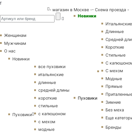
f
- магазин в Москве -
- Схема проезда -
Новинки
Итальянские
Длинные
Женщинам
Средней дл
Мужчинам
Короткие
О нас
Стильные
Новинки
С капюшоно
все пуховики
С мехом
итальянские
Модные
длинные
Прямые
средней длины
Приталенны
Пуховики
короткие
Зимние
стильные
Без меха
с капюшоном
Пуховики
Еще категор
с мехом
Бренды
модные