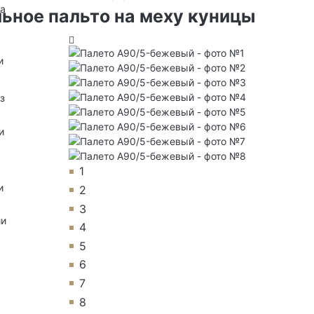
на
ьное пальто на меху куницы
и
з
и
1
и
2
3
ии
4
5
6
7
8