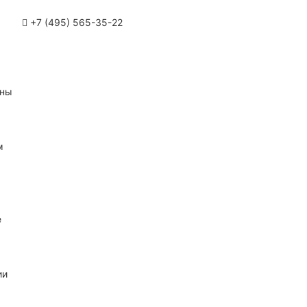
+7 (495) 565-35-22
ины
м
е
ии