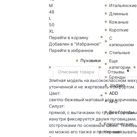
M
Итальянские
48
Длинные
L
Кожаные
50
Короткие
XL
Перейти в корзину
С
Добавлен в "Избранное"
капюшоном
Перейти в избранное
Стильные
Пуховики
Еще
категории
6
Описание товара
Отзывы
Бренды
Элитная модель на высококлассном меху
Joutsen
утонченной и не жертвовать комфортом.
Цвет:
ADD
светло-бежевый матовый на/с коричнев
AFG
Силуэт:
Все бренды
прямой, с вытачками по груди от проймы
изнутри фиксируется двумя пуговицами.
Классические
отстрочками по основным швам. Тканевы
но можно его также и просто завязывать
Черные