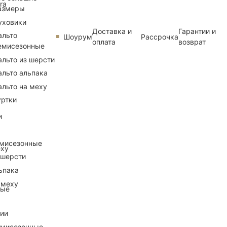
ra
азмеры
уховики
Доставка и
Гарантии и
альто
Шоурум
Рассрочка
оплата
возврат
емисезонные
альто из шерсти
альто альпака
альто на меху
уртки
и
емисезонные
еху
 шерсти
ьпака
 меху
ные
рии
емисезонные