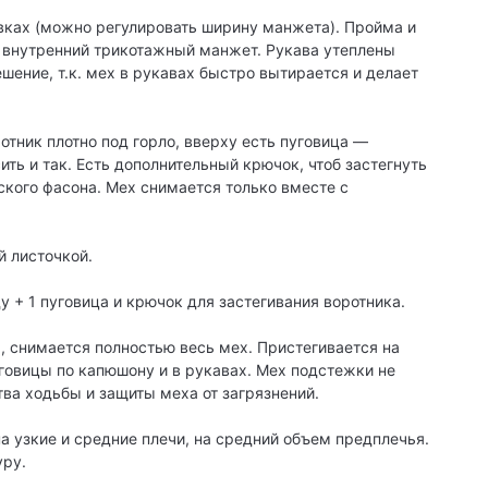
евках (можно регулировать ширину манжета). Пройма и
 внутренний трикотажный манжет. Рукава утеплены
шение, т.к. мех в рукавах быстро вытирается и делает
отник плотно под горло, вверху есть пуговица —
ить и так. Есть дополнительный крючок, чтоб застегнуть
йского фасона. Мех снимается только вместе с
й листочкой.
у + 1 пуговица и крючок для застегивания воротника.
 снимается полностью весь мех. Пристегивается на
говицы по капюшону и в рукавах. Мех подстежки не
тва ходьбы и защиты меха от загрязнений.
на узкие и средние плечи, на средний объем предплечья.
уру.