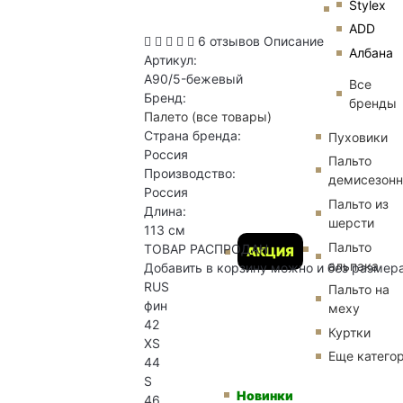
Stylex
ADD
6 отзывов
Описание
Албана
Артикул:
A90/5-бежевый
Все
Бренд:
бренды
Палето
(все товары)
Страна бренда:
Пуховики
Россия
Пальто
Производство:
демисезон
Россия
Пальто из
Длина:
шерсти
113 см
Пальто
ТОВАР РАСПРОДАН
АКЦИЯ
альпака
Добавить в корзину можно и без размер
RUS
Пальто на
фин
меху
42
Куртки
XS
Еще катего
44
S
Новинки
46