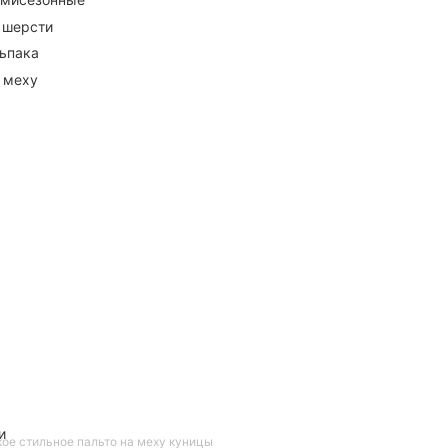
 шерсти
ьпака
 меху
и
ое стильное пальто на меху куницы