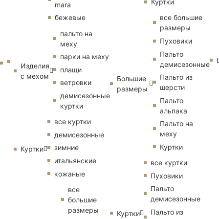
Куртки
mara
бежевые
все большие
размеры
пальто на
Пуховики
меху
Пальто
парки на меху
демисезонные
Изделия
плащи
с мехом
Пальто из
Большие
ветровки
шерсти
размеры
демисезонные
Пальто
куртки
альпака
все куртки
Пальто на
меху
демисезонные
Куртки
зимние
Куртки
итальянские
все куртки
кожаные
Пуховики
Пальто
все
демисезонные
большие
размеры
Пальто из
Куртки