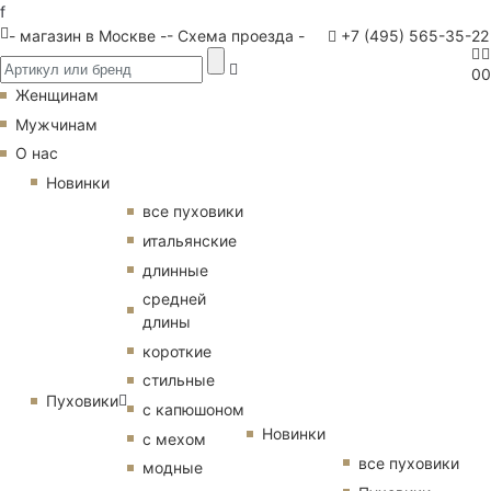
f
- магазин в Москве -
- Схема проезда -
+7 (495) 565-35-22
0
0
Женщинам
Мужчинам
О нас
Новинки
все пуховики
итальянские
длинные
средней
длины
короткие
стильные
Пуховики
с капюшоном
Новинки
с мехом
все пуховики
модные