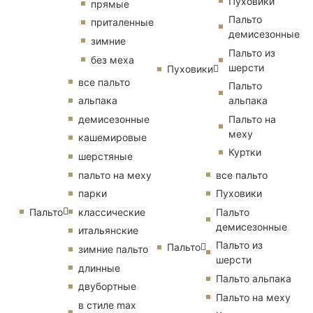
Пуховики
прямые
Пальто
приталенные
демисезонные
зимние
Пальто из
без меха
шерсти
Пуховики
все пальто
Пальто
альпака
альпака
демисезонные
Пальто на
меху
кашемировые
Куртки
шерстяные
пальто на меху
все пальто
парки
Пуховики
Пальто
классические
Пальто
демисезонные
итальянские
Пальто из
Пальто
зимние пальто
шерсти
длинные
Пальто альпака
двубортные
Пальто на меху
в стиле max