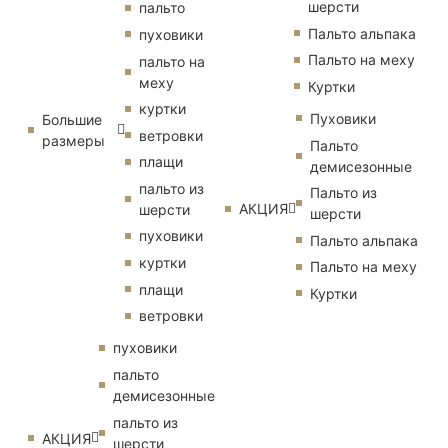
шерсти
пальто
Пальто альпака
пуховики
Пальто на меху
пальто на
меху
Куртки
куртки
Пуховики
Большие
ветровки
размеры
Пальто
плащи
демисезонные
пальто из
Пальто из
АКЦИЯ
шерсти
шерсти
пуховики
Пальто альпака
куртки
Пальто на меху
плащи
Куртки
ветровки
пуховики
пальто
демисезонные
пальто из
АКЦИЯ
шерсти