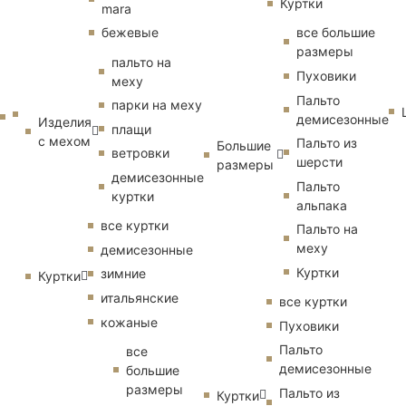
Куртки
mara
бежевые
все большие
размеры
пальто на
Пуховики
меху
Пальто
парки на меху
демисезонные
Изделия
плащи
с мехом
Пальто из
Большие
ветровки
шерсти
размеры
демисезонные
Пальто
куртки
альпака
все куртки
Пальто на
меху
демисезонные
Куртки
зимние
Куртки
итальянские
все куртки
кожаные
Пуховики
Пальто
все
демисезонные
большие
размеры
Пальто из
Куртки