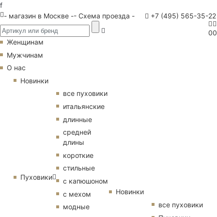
f
- магазин в Москве -
- Схема проезда -
+7 (495) 565-35-22
0
0
Женщинам
Мужчинам
О нас
Новинки
все пуховики
итальянские
длинные
средней
длины
короткие
стильные
Пуховики
с капюшоном
Новинки
с мехом
все пуховики
модные