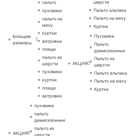
шерсти
пальто
Пальто альпака
пуховики
Пальто на меху
пальто на
меху
Куртки
куртки
Пуховики
Большие
ветровки
размеры
Пальто
плащи
демисезонные
пальто из
Пальто из
АКЦИЯ
шерсти
шерсти
пуховики
Пальто альпака
куртки
Пальто на меху
плащи
Куртки
ветровки
пуховики
пальто
демисезонные
пальто из
АКЦИЯ
шерсти