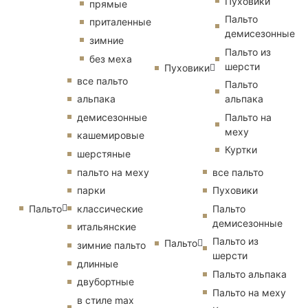
Пуховики
прямые
Пальто
приталенные
демисезонные
зимние
Пальто из
без меха
шерсти
Пуховики
все пальто
Пальто
альпака
альпака
демисезонные
Пальто на
меху
кашемировые
Куртки
шерстяные
пальто на меху
все пальто
парки
Пуховики
Пальто
классические
Пальто
демисезонные
итальянские
Пальто из
Пальто
зимние пальто
шерсти
длинные
Пальто альпака
двубортные
Пальто на меху
в стиле max