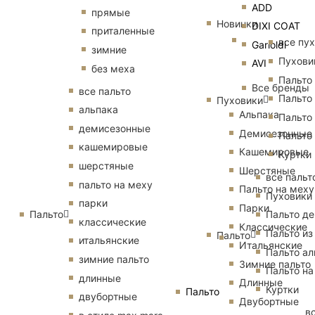
ADD
прямые
Новинки
DIXI COAT
приталенные
все пу
Garioldi
зимние
Пухови
AVI
без меха
Пальто
Все бренды
все пальто
Пальто
Пуховики
альпака
Альпака
Пальто
демисезонные
Демисезонные
Пальто
кашемировые
Кашемировые
Куртки
шерстяные
Шерстяные
все пальт
пальто на меху
Пальто на меху
Пуховики
парки
Парки
Пальто
Пальто д
классические
Классические
Пальто из
Пальто
итальянские
Итальянские
Пальто ал
зимние пальто
Зимние пальто
Пальто на
длинные
Длинные
Куртки
Пальто
двубортные
Двубортные
в