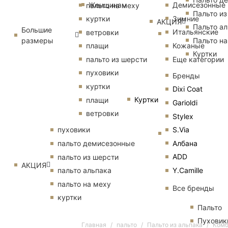
Женщинам
Демисезонные
пальто на меху
Пальто из
Зимние
куртки
АКЦИЯ
Пальто ал
Большие
Итальянские
ветровки
размеры
Пальто на
Кожаные
плащи
Куртки
Еще категории
пальто из шерсти
пуховики
Бренды
куртки
Dixi Coat
Куртки
плащи
Garioldi
ветровки
Stylex
S.Via
пуховики
Албана
пальто демисезонные
ADD
пальто из шерсти
АКЦИЯ
Y.Camille
пальто альпака
пальто на меху
Все бренды
куртки
Пальто
Пуховик
Главная
пальто
Пальто из альпака
Комб