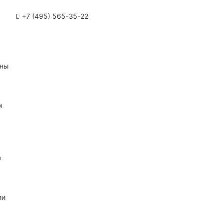
+7 (495) 565-35-22
ины
м
е
ии