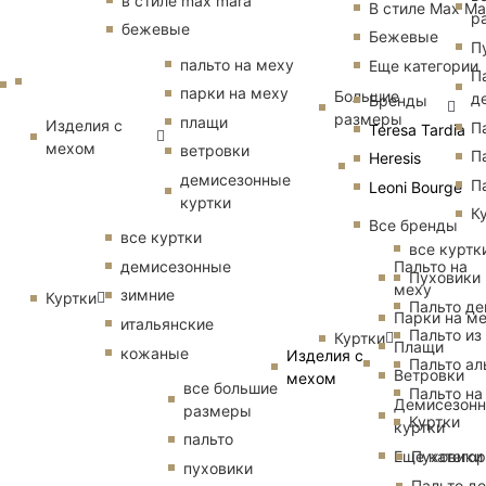
в стиле max mara
В стиле Max Ma
р
бежевые
Бежевые
П
пальто на меху
Еще категории
П
парки на меху
Большие
д
Бренды
размеры
плащи
Изделия с
П
Teresa Tardia
мехом
ветровки
П
Heresis
демисезонные
П
Leoni Bourge
куртки
К
Все бренды
все куртки
все куртк
Пальто на
демисезонные
Пуховики
меху
зимние
Куртки
Пальто д
Парки на м
итальянские
Пальто из
Куртки
Плащи
кожаные
Изделия с
Пальто ал
Ветровки
мехом
все большие
Пальто на
Демисезон
размеры
Куртки
куртки
пальто
Еще катего
Пуховики
пуховики
Пальто д