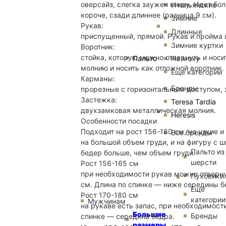
оверсайз, слегка заужен книзу. Идет бо
Итальянские
короче, сзади длиннее (разница 9 см).
Зимние
Рукав:
Длинные
приспущенный, прямой. Рукав и пройма
Зимние куртки
Воротник:
стойка, которую можно отвернуть и носи
Пальто
На меху
молнию и носить как отложной воротник.
Еще категории
Карманы:
Бренды
прорезные с горизонтальным доступом, 
Застежка:
Teresa Tardia
двухзамковая металлическая молния.
Heresis
Особенности посадки
Подходит на рост 156-180 см, на узкие 
Все бренды
на большой объем груди, и на фигуру с 
Пальто из
бедер больше, чем объем груди.
шерсти
Рост 156-165 см
при необходимости рукав можно отвернут
Пуховики
см. Длина по спинке — ниже середины б
Еще
Рост 170-180 см
категории
Мужчинам
на рукаве есть запас, при необходимости
Большие
Бренды
спинке — середина бедра.
размеры