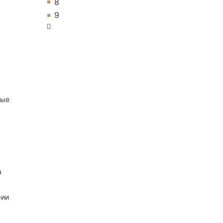
8
9
ные
а
рии