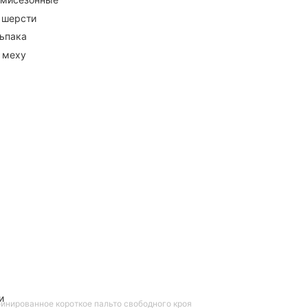
 шерсти
ьпака
 меху
и
инированное короткое пальто свободного кроя