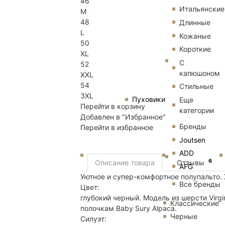
46
Итальянские
M
48
Длинные
L
Кожаные
50
Короткие
XL
С
52
капюшоном
XXL
54
Стильные
3XL
Пуховики
Еще
Перейти в корзину
категории
Добавлен в "Избранное"
Бренды
Перейти в избранное
Joutsen
ADD
6
Описание товара
Отзывы
AFG
Уютное и супер-комфортное полупальто. 
Все бренды
Цвет:
глубокий черный. Модель из шерсти Virg
Классические
полочкам Baby Sury Alpaca.
Черные
Силуэт: