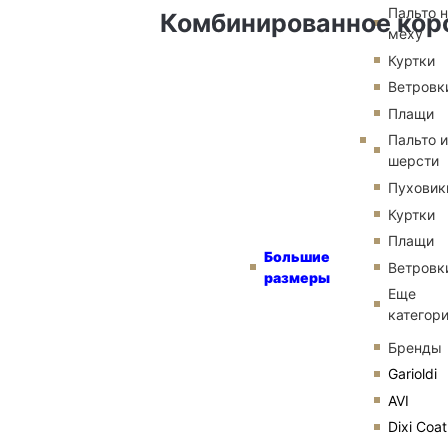
Пальто 
Комбинированное коро
меху
Куртки
Ветровк
Плащи
Пальто и
шерсти
Пуховик
Куртки
Плащи
Большие
Ветровк
размеры
Еще
категор
Бренды
Garioldi
AVI
Dixi Coat