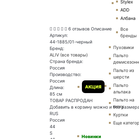
Stylex
ADD
Албана
6 отзывов
Описание
Все
Артикул:
бренды
44-1885/01-черный
Пуховики
Бренд:
ALIV
(все товары)
Пальто
Страна бренда:
демисезон
Россия
Пальто из
Производство:
шерсти
Россия
Пальто
АКЦИЯ
Длина:
альпака
85 см
Пальто на
ТОВАР РАСПРОДАН
меху
Добавить в корзину можно и без размер
RUS
Куртки
Россия
Еще катего
44
S
Новинки