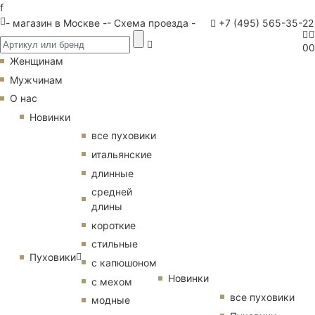
f
- магазин в Москве -
- Схема проезда -
+7 (495) 565-35-22
0
0
Женщинам
Мужчинам
О нас
Новинки
все пуховики
итальянские
длинные
средней
длины
короткие
стильные
Пуховики
с капюшоном
Новинки
с мехом
все пуховики
модные