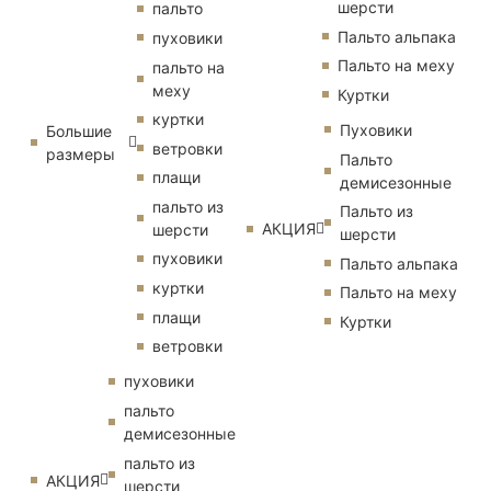
шерсти
пальто
Пальто альпака
пуховики
Пальто на меху
пальто на
меху
Куртки
куртки
Пуховики
Большие
ветровки
размеры
Пальто
плащи
демисезонные
пальто из
Пальто из
АКЦИЯ
шерсти
шерсти
пуховики
Пальто альпака
куртки
Пальто на меху
плащи
Куртки
ветровки
пуховики
пальто
демисезонные
пальто из
АКЦИЯ
шерсти