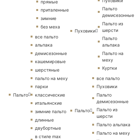
Пуховики
прямые
Пальто
приталенные
демисезонные
зимние
Пальто из
без меха
шерсти
Пуховики
все пальто
Пальто
альпака
альпака
демисезонные
Пальто на
меху
кашемировые
Куртки
шерстяные
пальто на меху
все пальто
парки
Пуховики
Пальто
классические
Пальто
демисезонные
итальянские
Пальто из
Пальто
зимние пальто
шерсти
длинные
Пальто альпака
двубортные
Пальто на меху
в стиле max