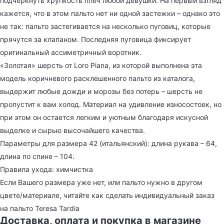
подчеркнуть хрупкость плеч любой девушки. На первый взгляд
кажется, что в этом пальто нет ни одной застежки – однако это
не так: пальто застегивается на несколько пуговиц, которые
прячутся за клапаном. Последняя пуговица фиксирует
оригинальный ассиметричный воротник.
«Золотая» шерсть от Loro Piana, из которой выполнена эта
модель коричневого расклешенного пальто из каталога,
выдержит любые дожди и морозы без потерь – шерсть не
пропустит к вам холод. Материал на удивление износостоек, но
при этом он остается легким и уютным благодаря искусной
выделке и сырью высочайшего качества.
Параметры для размера 42 (итальянский): длина рукава – 64,
длина по спине – 104.
Правила ухода: химчистка
Если Вашего размера уже нет, или пальто нужно в другом
цвете/материале, читайте как сделать индивидуальный заказ
на пальто Teresa Tardia
Доставка, оплата и покупка в магазине