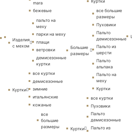
Куртки
mara
бежевые
все большие
размеры
пальто на
Пуховики
меху
Пальто
парки на меху
демисезонные
Изделия
плащи
с мехом
Пальто из
Большие
ветровки
шерсти
размеры
демисезонные
Пальто
куртки
альпака
все куртки
Пальто на
меху
демисезонные
Куртки
зимние
Куртки
итальянские
все куртки
кожаные
Пуховики
Пальто
все
демисезонные
большие
размеры
Пальто из
Куртки