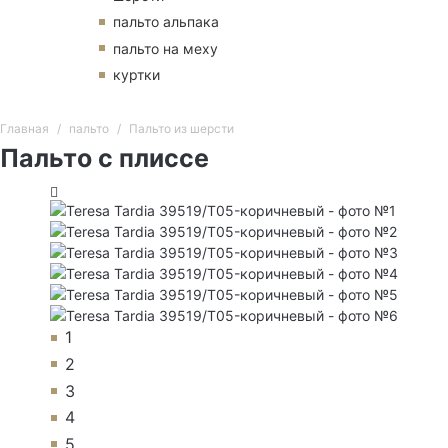
пальто альпака
пальто на меху
куртки
Главная
пальто
Пальто из шерсти
Пальто с плиссе
1
2
3
4
5